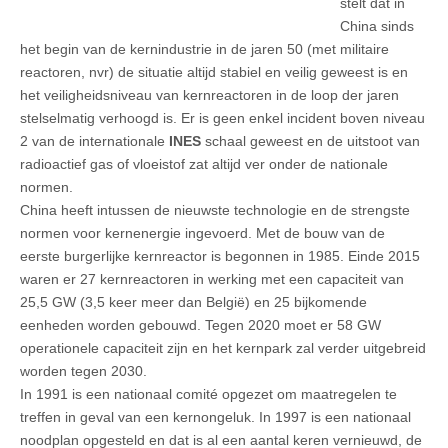
stelt dat in
China sinds
het begin van de kernindustrie in de jaren 50 (met militaire
reactoren, nvr) de situatie altijd stabiel en veilig geweest is en
het veiligheidsniveau van kernreactoren in de loop der jaren
stelselmatig verhoogd is. Er is geen enkel incident boven niveau
2 van de internationale
INES
schaal geweest en de uitstoot van
radioactief gas of vloeistof zat altijd ver onder de nationale
normen.
China heeft intussen de nieuwste technologie en de strengste
normen voor kernenergie ingevoerd. Met de bouw van de
eerste burgerlijke kernreactor is begonnen in 1985. Einde 2015
waren er 27 kernreactoren in werking met een capaciteit van
25,5 GW (3,5 keer meer dan België) en 25 bijkomende
eenheden worden gebouwd. Tegen 2020 moet er 58 GW
operationele capaciteit zijn en het kernpark zal verder uitgebreid
worden tegen 2030.
In 1991 is een nationaal comité opgezet om maatregelen te
treffen in geval van een kernongeluk. In 1997 is een nationaal
noodplan opgesteld en dat is al een aantal keren vernieuwd, de