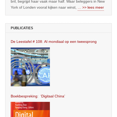
bril, begrijpt haar vaak maar half. Waar beleggers in New
York of Londen vooral kijken naar winst,
… >> lees meer
PUBLICATIES
De Leestafel # 108: AI mondiaal op een tweesprong
Boekbespreking: ‘Digitaal China’