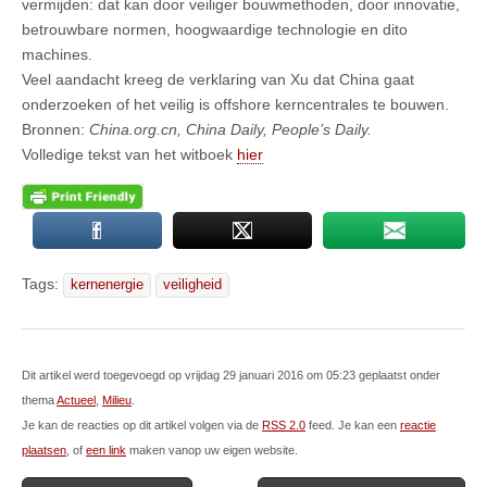
vermijden: dat kan door veiliger bouwmethoden, door innovatie,
betrouwbare normen, hoogwaardige technologie en dito
machines.
Veel aandacht kreeg de verklaring van Xu dat China gaat
onderzoeken of het veilig is offshore kerncentrales te bouwen.
Bronnen:
China.org.cn, China Daily, People’s Daily.
Volledige tekst van het witboek
hier
Tags:
kernenergie
veiligheid
Dit artikel werd toegevoegd op vrijdag 29 januari 2016 om 05:23 geplaatst onder
thema
Actueel
,
Milieu
.
Je kan de reacties op dit artikel volgen via de
RSS 2.0
feed. Je kan een
reactie
plaatsen
, of
een link
maken vanop uw eigen website.