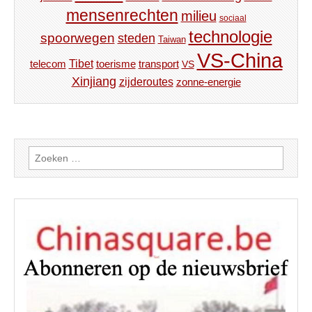
mensenrechten
milieu
sociaal
technologie
spoorwegen
steden
Taiwan
VS-China
Tibet
toerisme
transport
telecom
VS
Xinjiang
zijderoutes
zonne-energie
Zoeken
naar: