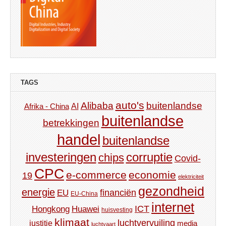
TAGS
auto's
Alibaba
buitenlandse
AI
Afrika - China
buitenlandse
betrekkingen
handel
buitenlandse
investeringen
corruptie
chips
Covid-
CPC
e-commerce
economie
19
elektriciteit
gezondheid
energie
financiën
EU
EU-China
internet
ICT
Hongkong
Huawei
huisvesting
klimaat
luchtvervuiling
justitie
media
luchtvaart