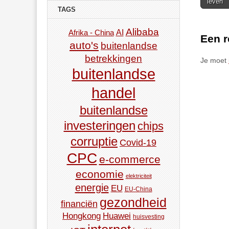
leven
navigat
TAGS
Alibaba
AI
Afrika - China
Een r
auto's
buitenlandse
betrekkingen
Je moet
buitenlandse
handel
buitenlandse
investeringen
chips
corruptie
Covid-19
CPC
e-commerce
economie
elektriciteit
energie
EU
EU-China
gezondheid
financiën
Hongkong
Huawei
huisvesting