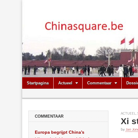
Chinasquare.
Skip
Main
Startpagina
Actueel
Commentaar
Dossi
to
menu
Sub
content
menu
ACTUEEL
,
COMMENTAAR
Xi 
by
Jan Jon
Europa begrijpt China’s