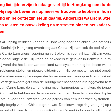
ing liet tijdens zijn driedaags verblijf te Hongkong een du
Hij riep de bewoners op meer vertrouwen te hebben in hun 
nd en beloofde zijn steun daarbij. Anderzijds waarschuwde 
os te laten en ontwikkeling na te streven binnen het kader 
en’.
t Xi Jinping verbleef 3 dagen in Hongkong naar aanleiding van het feit 
 Koninkrijk Hongkong overdroeg aan China. Hij nam ook de eed af van
 Carrie Lam wiens regering nu vertrokken is voor vijf jaar. Uit zijn ver
n eenduidige visie. Hij vroeg de bewoners te geloven in zichzelf, hun s
ij vond dat het kader van een land twee systemen nog het beste was, ga
roblemen stellen en nieuwe uitdagingen. ‘Hierop moeten we niet emoti
l zoeken naar oplossingen die leiden naar een voorspoedige ontwikkeli
g vertegenwoordigers van de buurtgemeenschappen leidinggevend te zi
van Carrie Lam, de samenleving meer harmonieus te maken, de jonger
kong lief te hebben en de uitwisselingen met China te promoten. Hij be
e steun voor het uitwerken van de politiek van één land twee systemen. D
edig begrip van de Chinese grondwet. De nieuwe regering vroeg hij op d
n ontwikkeling. Naar de oppositie toe zei Xi met iedereen te willen praten