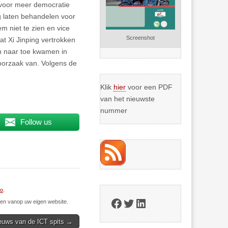
 voor meer democratie
ag laten behandelen voor
m niet te zien en vice
Screenshot
at Xi Jinping vertrokken
en naar toe kwamen in
oorzaak van. Volgens de
Klik
hier
voor een PDF
van het nieuwste
nummer
Follow us
io
.
Facebook
Twitter
LinkedIn
n vanop uw eigen website.
euws van de ICT spits →