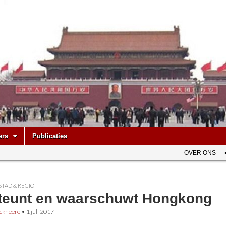
be
ers
Publicaties
OVER ONS
STAD & REGIO
steunt en waarschuwt Hongkong
ckheere
•
1 juli 2017