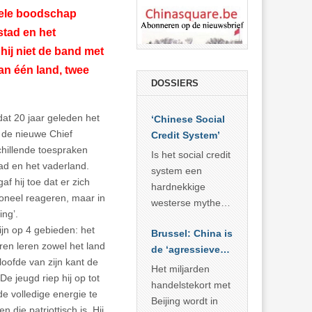
bbele boodschap
stad en het
hij niet de band met
van één land, twee
DOSSIERS
dat 20 jaar geleden het
‘Chinese Social
 de nieuwe Chief
Credit System’
schillende toespraken
Is het social credit
tad en het vaderland.
system een
f hij toe dat er zich
hardnekkige
oneel reageren, maar in
westerse mythe of
ng’.
de dagelijkse
jn op 4 gebieden: het
Brussel: China is
realiteit in China?
en leren zowel het land
de ‘agressieve
loofde van zijn kant de
schuldige’
Het miljarden
e jeugd riep hij op tot
handelstekort met
e volledige energie te
Beijing wordt in
 die patriottisch is. Hij