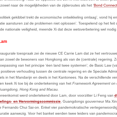
zowel naar de mogelijkheden van de zijderoutes als het ‘
Bond Connec
politiek gekibbel trekt de economische ontwikkeling omlaag’, vond hij en 
atie aansturen zal de problemen niet oplossen’. Toespelend op het fei
 de nationale veiligheid, meende Xi dat deze wetsverbetering wel nodig 
 Lam
inaugurale toespraak zei de nieuwe CE Carrie Lam dat ze het vertrouwe
an zowel de bewoners van Hongkong als van de (centrale) regering. Ze
toepassing van het principe ‘éen land twee systemen’; de Basic Law (
 positieve verhouding tussen de centrale regering en de Speciale Admin
els in het Mandarijn en deels in het Kantonees. Na de verschillende v
en keek Xi toe bij de ondertekening van het
Framework Agreement on 
uangdong, Hong Kong and Macau.
reenkomst werd ondertekend door Lam, door voorzitter Li Feng van
d
elings- en Hervormingscommissie
, Guangdongs gouverneur Ma Xin
e Fernando Chui Sai-on. Enkel vier pandemokratische vertegenwoordig
uratie aanwezig. Voor het banket werden twee leiders van pandemocrat