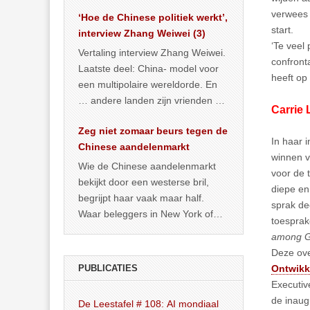
het land dan maar? ‘Dat
verwees 
‘Hoe de Chinese politiek werkt’,
… >> lees meer
start.
interview Zhang Weiwei (3)
‘Te veel 
Vertaling interview Zhang Weiwei.
confront
Laatste deel: China- model voor
heeft op
een multipolaire wereldorde. En
… andere landen zijn vrienden of
Carrie
kunnen het worden.
Zeg niet zomaar beurs tegen de
In haar 
Chinese aandelenmarkt
winnen v
Wie de Chinese aandelenmarkt
voor de 
bekijkt door een westerse bril,
diepe en
begrijpt haar vaak maar half.
sprak de
Waar beleggers in New York of
toesprak
Londen vooral kijken naar winst,
among G
… >> lees meer
Deze ove
PUBLICATIES
Ontwikk
Executiv
de inaug
De Leestafel # 108: AI mondiaal