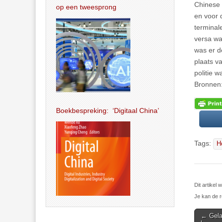
Chinese 
op een tweesprong
en voor 
terminal
versa wa
was er d
plaats v
politie 
Bronnen
Boekbespreking: ‘Digitaal China’
Tags:
H
Dit artikel
Je kan de r
Post
← Gelaa