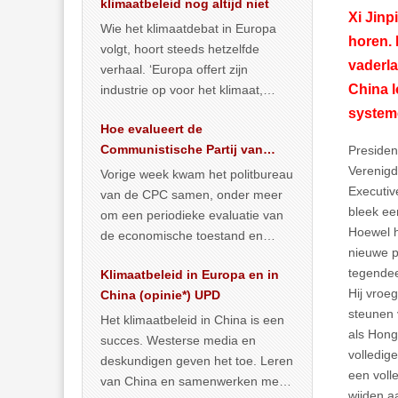
klimaatbeleid nog altijd niet
Xi Jinp
Wie het klimaatdebat in Europa
horen. 
volgt, hoort steeds hetzelfde
vaderla
verhaal. ‘Europa offert zijn
China l
industrie op voor het klimaat,
terwijl China onder het mom van
system
Hoe evalueert de
vergroening
… >> lees meer
Communistische Partij van
Presiden
China de economische
Verenigd
Vorige week kwam het politbureau
toestand?
Executive
van de CPC samen, onder meer
bleek ee
om een periodieke evaluatie van
Hoewel h
de economische toestand en
nieuwe p
politiek te maken. We
tegendee
Klimaatbeleid in Europa en in
publiceerden
… >> lees meer
Hij vroe
China (opinie*) UPD
steunen 
Het klimaatbeleid in China is een
als Hong
succes. Westerse media en
volledig
deskundigen geven het toe. Leren
een voll
van China en samenwerken met
wijden aa