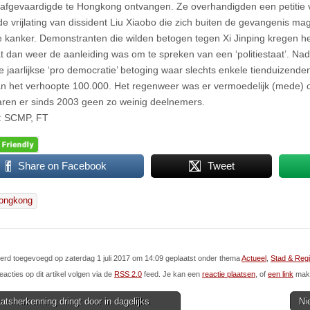
afgevaardigde te Hongkong ontvangen. Ze overhandigden een petitie
de vrijlating van dissident Liu Xiaobo die zich buiten de gevangenis m
e kanker. Demonstranten die wilden betogen tegen Xi Jinping kregen he
t dan weer de aanleiding was om te spreken van een ‘politiestaat’. Nad
e jaarlijkse ‘pro democratie’ betoging waar slechts enkele tienduizend
an het verhoopte 100.000. Het regenweer was er vermoedelijk (mede) 
waren er sinds 2003 geen zo weinig deelnemers.
: SCMP, FT
Share on Facebook
Tweet
ongkong
 werd toegevoegd op zaterdag 1 juli 2017 om 14:09 geplaatst onder thema
Actueel
,
Stad & Reg
eacties op dit artikel volgen via de
RSS 2.0
feed. Je kan een
reactie plaatsen
, of
een link
make
tsherkenning dringt door in dagelijks
Ni