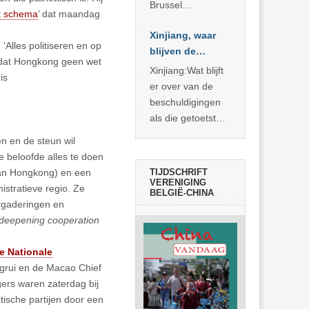
Brussel
t schema
’ dat maandag
voorgesteld als
Xinjiang, waar
bewijs van
‘Alles politiseren en op
blijven de
economische
t dat Hongkong geen wet
bewijzen?
agressie. In
Xinjiang:Wat blijft
is
werkelijkheid
er over van de
verhult die
beschuldigingen
spectaculaire
als die getoetst
rekensom vooral
worden aan de
n en de steun wil
de industriële
feiten? Niet veel
 beloofde alles te doen
achterstand die
TIJDSCHRIFT
van Hongkong) en een
… >> lees meer
VERENIGING
istratieve regio. Ze
BELGIË-CHINA
ergaderingen en
deepening cooperation
e Nationale
grui en de Macao Chief
ers waren zaterdag bij
ische partijen door een