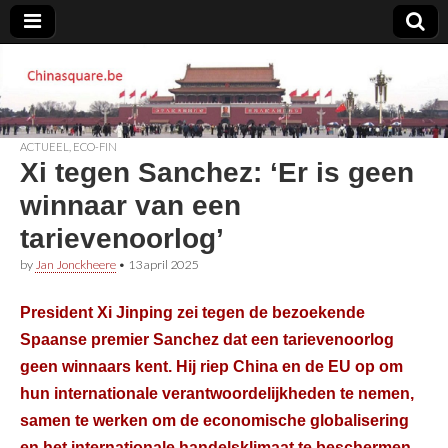
Chinasquare.be
ACTUEEL
,
ECO-FIN
Xi tegen Sanchez: ‘Er is geen
winnaar van een
tarievenoorlog’
by
Jan Jonckheere
•
13 april 2025
President Xi Jinping zei tegen de bezoekende
Spaanse premier Sanchez dat een tarievenoorlog
geen winnaars kent. Hij riep China en de EU op om
hun internationale verantwoordelijkheden te nemen,
samen te werken om de economische globalisering
en het internationale handelsklimaat te beschermen