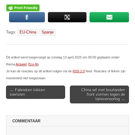
Tags:
EU-China
Spanje
Dit artikel werd toegevoegd op zondag 13 april 2025 om 00:00 geplaatst onder
thema
Actueel
,
Eco-fin
.
Je kan de reacties op dit artikel volgen via de
RSS 2.0
feed. Reacties of linken zijn
momenteel niet toegestaan.
Post
← Fabrieken lokken
China wil met buurlanden
toeristen
front vormen tegen de
navigation
tarievenoorlog →
COMMENTAAR