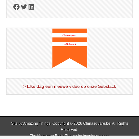
Facebook
Twitter
LinkedIn
> Elke dag een nieuwe video op onze Substack
Site by
Amazing Things
. Copyright © 2026
Chinasquare.be
. All Rights
Reserved.
The Magazine Basic Theme by
bavotasan.com
.