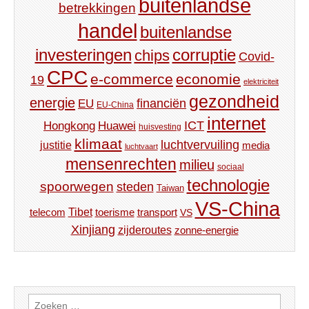
buitenlandse
betrekkingen
handel
buitenlandse
investeringen
corruptie
chips
Covid-
CPC
e-commerce
economie
19
elektriciteit
gezondheid
energie
financiën
EU
EU-China
internet
ICT
Hongkong
Huawei
huisvesting
klimaat
luchtvervuiling
justitie
media
luchtvaart
mensenrechten
milieu
sociaal
technologie
spoorwegen
steden
Taiwan
VS-China
Tibet
toerisme
transport
telecom
VS
Xinjiang
zijderoutes
zonne-energie
Zoeken