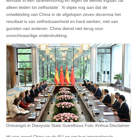
winnaar in een tarievenoorlog en tegen de wereld ingaan zal
alleen leiden tot zelfisolatie’. Xi stipte nog aan dat de
ontwikkeling van China in de afgelopen zeven decennia het
resultaat is van zelfredzaamheid en hard werken, niet van
gunsten van anderen. China deinst niet terug voor
onrechtvaardige onderdrukking.
Ontvangst in Diaoyutai State Guesthous Foto Xinhua Disclaimer
Hij riep zowel China en de EU op om hun internationale