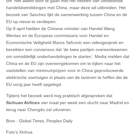
om ‘niet alleen door te gaan met het hebben van uitstekende
handelsbetrekkingen met China, maar deze wil uitbreiden. Het
bezoek van Sanchez lijkt de samenwerking tussen China en de
EU op nieuw te verdiepen.
Op 8 april hielden de Chinese minister van Handel Wang
Wentao en de Europese commissaris voor Handel en
Economische Veiligheid Maros Sefcovic een videogesprek en
bereikten een consensus dat ‘de twee partijen overeenkwamen
om onmiddellijk onderhandelingen te starten’. Media melden dat
China en de EU zijn overeengekomen om te kijken naar het
vaststellen van minimumprijzen voor in China geproduceerde
elektrische voertuigen in plaats van de tarieven te heffen die de
EU vorig jaar heeft opgelegd.
Tijdens het bezoek werd nog praktisch afgesproken dat
Sichuan Airlines
vier maal per week een vlucht naar Madrid en
terug naar Chengdu zal uitvoeren.
Bron : Global Times, Peoples Daily
Foto’s Xinhua