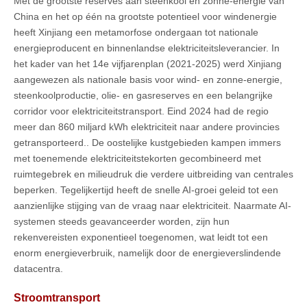
Met de grootste reserves aan steenkool en zonne-energie van
China en het op één na grootste potentieel voor windenergie
heeft Xinjiang een metamorfose ondergaan tot nationale
energieproducent en binnenlandse elektriciteitsleverancier. In
het kader van het 14e vijfjarenplan (2021-2025) werd Xinjiang
aangewezen als nationale basis voor wind- en zonne-energie,
steenkoolproductie, olie- en gasreserves en een belangrijke
corridor voor elektriciteitstransport. Eind 2024 had de regio
meer dan 860 miljard kWh elektriciteit naar andere provincies
getransporteerd.. De oostelijke kustgebieden kampen immers
met toenemende elektriciteitstekorten gecombineerd met
ruimtegebrek en milieudruk die verdere uitbreiding van centrales
beperken. Tegelijkertijd heeft de snelle AI-groei geleid tot een
aanzienlijke stijging van de vraag naar elektriciteit. Naarmate AI-
systemen steeds geavanceerder worden, zijn hun
rekenvereisten exponentieel toegenomen, wat leidt tot een
enorm energieverbruik, namelijk door de energieverslindende
datacentra.
Stroomtransport