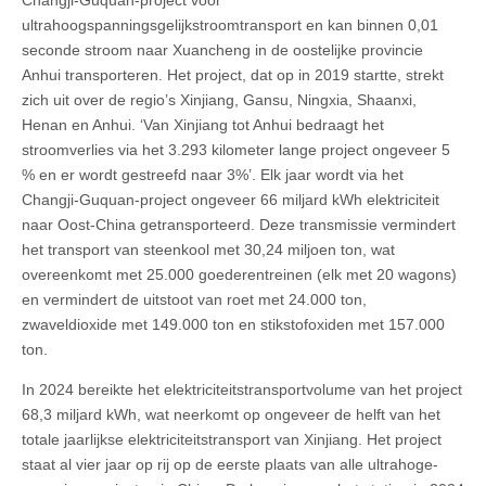
Changji-Guquan-project voor
ultrahoogspanningsgelijkstroomtransport en kan binnen 0,01
seconde stroom naar Xuancheng in de oostelijke provincie
Anhui transporteren. Het project, dat op in 2019 startte, strekt
zich uit over de regio’s Xinjiang, Gansu, Ningxia, Shaanxi,
Henan en Anhui. ‘Van Xinjiang tot Anhui bedraagt het
stroomverlies via het 3.293 kilometer lange project ongeveer 5
% en er wordt gestreefd naar 3%’. Elk jaar wordt via het
Changji-Guquan-project ongeveer 66 miljard kWh elektriciteit
naar Oost-China getransporteerd. Deze transmissie vermindert
het transport van steenkool met 30,24 miljoen ton, wat
overeenkomt met 25.000 goederentreinen (elk met 20 wagons)
en vermindert de uitstoot van roet met 24.000 ton,
zwaveldioxide met 149.000 ton en stikstofoxiden met 157.000
ton.
In 2024 bereikte het elektriciteitstransportvolume van het project
68,3 miljard kWh, wat neerkomt op ongeveer de helft van het
totale jaarlijkse elektriciteitstransport van Xinjiang. Het project
staat al vier jaar op rij op de eerste plaats van alle ultrahoge-