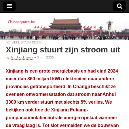
Chinasquare.be
ACTUEEL
,
STAD & REGIO
Xinjiang stuurt zijn stroom uit
by
Jan Jonckheere
•
3 juni 2025
Xinjiang is een grote energiebasis en had eind 2024
meer dan 860 miljard kWh elektriciteit naar andere
provincies getransporteerd. In Changji beschikt ze
over een omvormersstation dat stroom naar Anhui
3300 km verder stuurt met slechts 5% verlies. We
bekijken ook hoe de Xinjiang Fukang-
pompaccumulatiecentrale energie opslaat wanneer
de vraag laag is. Tot slot vermelden we de bouw van