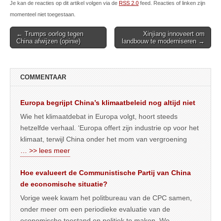
Je kan de reacties op dit artikel volgen via de
RSS 2.0
feed. Reacties of linken zijn
momenteel niet toegestaan.
Post
← Trumps oorlog tegen
Xinjiang innoveert om
China afwijzen (opinie)
landbouw te moderniseren →
navigation
COMMENTAAR
Europa begrijpt China’s klimaatbeleid nog altijd niet
Wie het klimaatdebat in Europa volgt, hoort steeds
hetzelfde verhaal. ‘Europa offert zijn industrie op voor het
klimaat, terwijl China onder het mom van vergroening
… >> lees meer
Hoe evalueert de Communistische Partij van China
de economische situatie?
Vorige week kwam het politbureau van de CPC samen,
onder meer om een periodieke evaluatie van de
economische toestand en politiek te maken. We