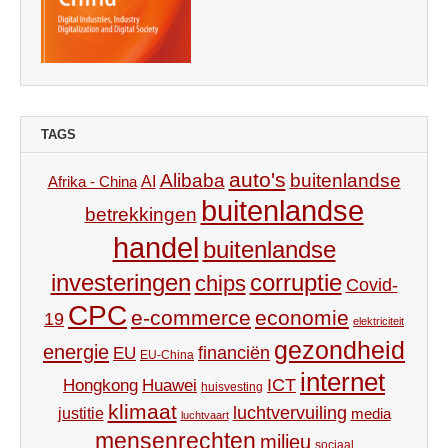
TAGS
auto's
Alibaba
buitenlandse
AI
Afrika - China
buitenlandse
betrekkingen
handel
buitenlandse
investeringen
corruptie
chips
Covid-
CPC
e-commerce
economie
19
elektriciteit
gezondheid
energie
financiën
EU
EU-China
internet
ICT
Hongkong
Huawei
huisvesting
klimaat
luchtvervuiling
justitie
media
luchtvaart
mensenrechten
milieu
sociaal