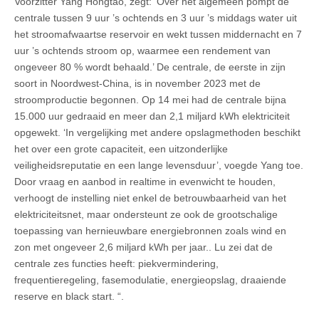
Voorzitter Yang Hongtao, zegt: ‘Over het algemeen pompt de
centrale tussen 9 uur ’s ochtends en 3 uur ’s middags water uit
het stroomafwaartse reservoir en wekt tussen middernacht en 7
uur ’s ochtends stroom op, waarmee een rendement van
ongeveer 80 % wordt behaald.’ De centrale, de eerste in zijn
soort in Noordwest-China, is in november 2023 met de
stroomproductie begonnen. Op 14 mei had de centrale bijna
15.000 uur gedraaid en meer dan 2,1 miljard kWh elektriciteit
opgewekt. ‘In vergelijking met andere opslagmethoden beschikt
het over een grote capaciteit, een uitzonderlijke
veiligheidsreputatie en een lange levensduur’, voegde Yang toe.
Door vraag en aanbod in realtime in evenwicht te houden,
verhoogt de instelling niet enkel de betrouwbaarheid van het
elektriciteitsnet, maar ondersteunt ze ook de grootschalige
toepassing van hernieuwbare energiebronnen zoals wind en
zon met ongeveer 2,6 miljard kWh per jaar.. Lu zei dat de
centrale zes functies heeft: piekvermindering,
frequentieregeling, fasemodulatie, energieopslag, draaiende
reserve en black start. “.