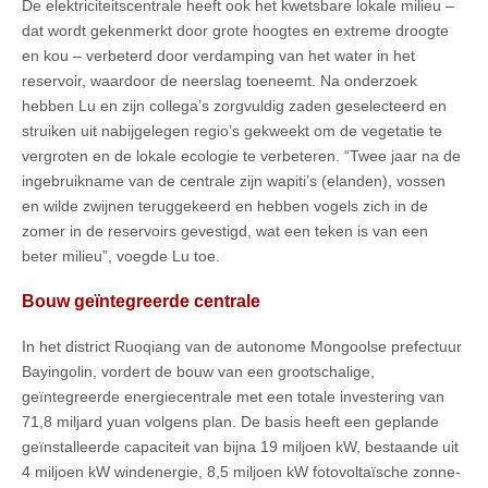
De elektriciteitscentrale heeft ook het kwetsbare lokale milieu –
dat wordt gekenmerkt door grote hoogtes en extreme droogte
en kou – verbeterd door verdamping van het water in het
reservoir, waardoor de neerslag toeneemt. Na onderzoek
hebben Lu en zijn collega’s zorgvuldig zaden geselecteerd en
struiken uit nabijgelegen regio’s gekweekt om de vegetatie te
vergroten en de lokale ecologie te verbeteren. “Twee jaar na de
ingebruikname van de centrale zijn wapiti’s (elanden), vossen
en wilde zwijnen teruggekeerd en hebben vogels zich in de
zomer in de reservoirs gevestigd, wat een teken is van een
beter milieu”, voegde Lu toe.
Bouw g
eïntegreerde centrale
In het district Ruoqiang van de autonome Mongoolse prefectuur
Bayingolin, vordert de bouw van een grootschalige,
geïntegreerde energiecentrale met een totale investering van
71,8 miljard yuan volgens plan. De basis heeft een geplande
geïnstalleerde capaciteit van bijna 19 miljoen kW, bestaande uit
4 miljoen kW windenergie, 8,5 miljoen kW fotovoltaïsche zonne-