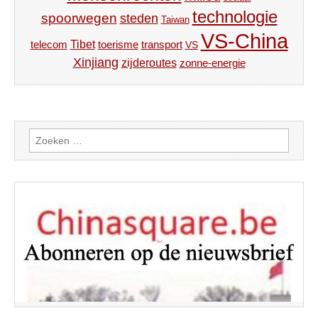
technologie
spoorwegen
steden
Taiwan
VS-China
Tibet
toerisme
transport
telecom
VS
Xinjiang
zijderoutes
zonne-energie
Zoeken
naar: