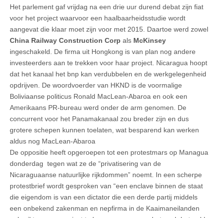
Het parlement gaf vrijdag na een drie uur durend debat zijn fiat
voor het project waarvoor een haalbaarheidsstudie wordt
aangevat die klaar moet zijn voor met 2015. Daartoe werd zowel
China Railway Construction Corp
als
McKinsey
ingeschakeld. De firma uit Hongkong is van plan nog andere
investeerders aan te trekken voor haar project. Nicaragua hoopt
dat het kanaal het bnp kan verdubbelen en de werkgelegenheid
opdrijven. De woordvoerder van HKND is de voormalige
Boliviaanse politicus Ronald MacLean-Abaroa en ook een
Amerikaans PR-bureau werd onder de arm genomen. De
concurrent voor het Panamakanaal zou breder zijn en dus
grotere schepen kunnen toelaten, wat besparend kan werken
aldus nog MacLean-Abaroa
De oppositie heeft opgeroepen tot een protestmars op Managua
donderdag tegen wat ze de “privatisering van de
Nicaraguaanse natuurlijke rijkdommen” noemt. In een scherpe
protestbrief wordt gesproken van “een enclave binnen de staat
die eigendom is van een dictator die een derde partij middels
een onbekend zakenman en nepfirma in de Kaaimaneilanden