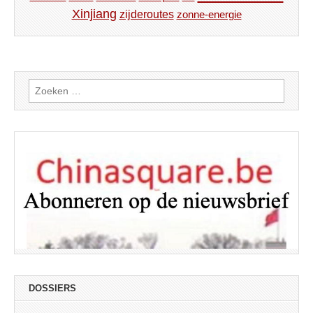
Xinjiang
zijderoutes
zonne-energie
Zoeken
naar:
DOSSIERS