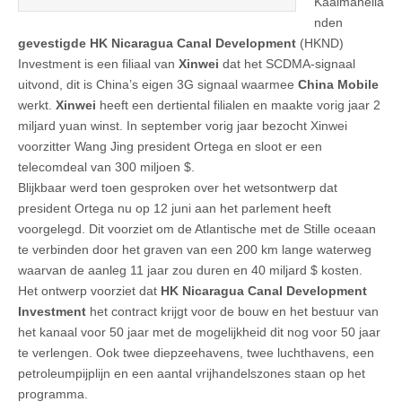
Kaaimaneila
nden
gevestigde HK Nicaragua Canal Development
(HKND)
Investment is een filiaal van
Xinwei
dat het SCDMA-signaal
uitvond, dit is China’s eigen 3G signaal waarmee
China Mobile
werkt.
Xinwei
heeft een dertiental filialen en maakte vorig jaar 2
miljard yuan winst. In september vorig jaar bezocht Xinwei
voorzitter Wang Jing president Ortega en sloot er een
telecomdeal van 300 miljoen $.
Blijkbaar werd toen gesproken over het wetsontwerp dat
president Ortega nu op 12 juni aan het parlement heeft
voorgelegd. Dit voorziet om de Atlantische met de Stille oceaan
te verbinden door het graven van een 200 km lange waterweg
waarvan de aanleg 11 jaar zou duren en 40 miljard $ kosten.
Het ontwerp voorziet dat
HK Nicaragua Canal Development
Investment
het contract krijgt voor de bouw en het bestuur van
het kanaal voor 50 jaar met de mogelijkheid dit nog voor 50 jaar
te verlengen. Ook twee diepzeehavens, twee luchthavens, een
petroleumpijplijn en een aantal vrijhandelszones staan op het
programma.