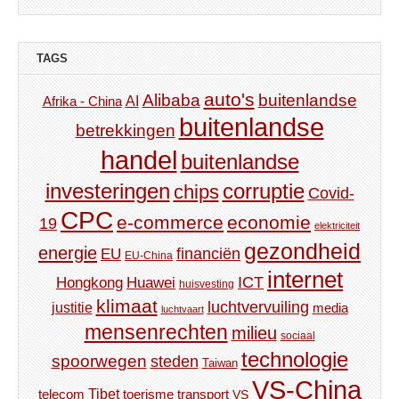
TAGS
auto's
Alibaba
buitenlandse
AI
Afrika - China
buitenlandse
betrekkingen
handel
buitenlandse
investeringen
corruptie
chips
Covid-
CPC
e-commerce
economie
19
elektriciteit
gezondheid
energie
financiën
EU
EU-China
internet
ICT
Hongkong
Huawei
huisvesting
klimaat
luchtvervuiling
justitie
media
luchtvaart
mensenrechten
milieu
sociaal
technologie
spoorwegen
steden
Taiwan
VS-China
Tibet
toerisme
transport
telecom
VS