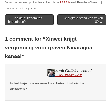
Je kan de reacties op dit artikel volgen via de
RSS 2.0
feed. Reacties of linken zijn
momenteel niet toegestaan.
Post
← Hoe de buurtcomités
De digitale stand van zaken
beoordelen?
80 →
navigation
1 comment for “
Xinwei krijgt
vergunning voor graven Nicaragua-
kanaal
”
huub Gulickx
schreef:
16 juni 2013 om 16:39
Is het traject gesurveyed wat betreft historische
artifacten?