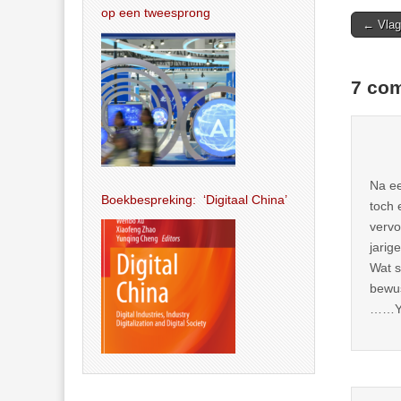
op een tweesprong
Post
← Vlag 
navigat
7 com
Na ee
Boekbespreking: ‘Digitaal China’
toch 
vervo
jarig
Wat s
bewus
……Y