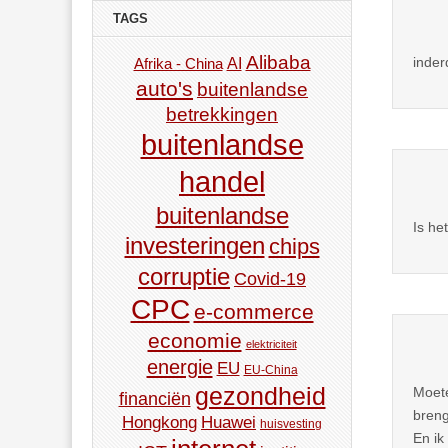
TAGS
Alibaba
inder
AI
Afrika - China
auto's
buitenlandse
betrekkingen
buitenlandse
handel
buitenlandse
Is he
investeringen
chips
corruptie
Covid-19
CPC
e-commerce
economie
elektriciteit
energie
EU
EU-China
gezondheid
Moete
financiën
breng
Hongkong
Huawei
huisvesting
En ik