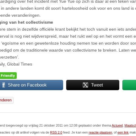
ardiging over het incident met Yue Yue op zich is daar al een teken va
t, in andere landen komt dit soort harteloosheid ook voor en ons land is
jpende veranderingen.
ing van het collectivisme
e stem in dezelfde officiële krant bekijkt het toch vanuit een iets ande
rval is nog niet wijdverspreid, maar het rukt wel op en het vormt een er
, ‘egoïsme en een gewetenloze houding nemen toe en worden door s
digd om de traditionele waarde van collectivisme te breken. Laten 
verzetten’.
ily, Global Times
Share on Facebook
Tweet
inderen
 werd toegevoegd op vrijdag 21 oktober 2011 om 12:08 geplaatst onder thema
Actueel
,
Maatsch
eacties op dit artikel volgen via de
RSS 2.0
feed. Je kan een
reactie plaatsen
, of
een link
make