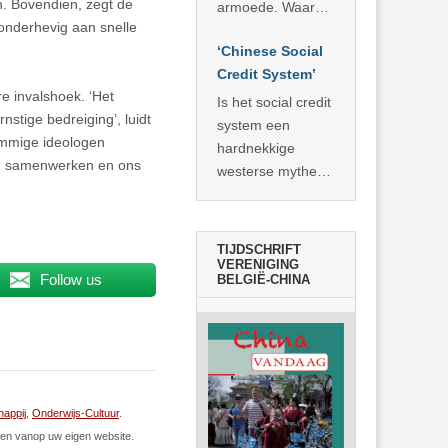
economisch
n. Bovendien, zegt de
econoom Michael
armoede. Waar
wonder
 onderhevig aan snelle
Roberts. Het laat
China er de
zien dat
‘Chinese Social
voorbije veertig
… >> lees meer
Credit System’
jaar in slaagde
re invalshoek. ‘Het
meer dan 800
Is het social credit
nstige bedreiging’, luidt
miljoen mensen
system een
ommige ideologen
uit de armoede
hardnekkige
we samenwerken en ons
… >> lees meer
westerse mythe of
de dagelijkse
realiteit in China?
TIJDSCHRIFT
VERENIGING
Follow us
BELGIË-CHINA
appij
,
Onderwijs-Cultuur
.
n vanop uw eigen website.