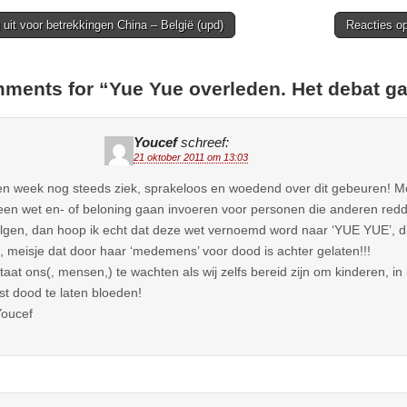
uit voor betrekkingen China – België (upd)
Reacties o
ion
ments for “
Yue Yue overleden. Het debat ga
Youcef
schreef:
21 oktober 2011 om 13:03
n week nog steeds ziek, sprakeloos en woedend over dit gebeuren! M
een wet en- of beloning gaan invoeren voor personen die anderen redde
lgen, dan hoop ik echt dat deze wet vernoemd word naar ‘YUE YUE’, di
e, meisje dat door haar ‘medemens’ voor dood is achter gelaten!!!
taat ons(, mensen,) te wachten als wij zelfs bereid zijn om kinderen, in
t dood te laten bloeden!
oucef