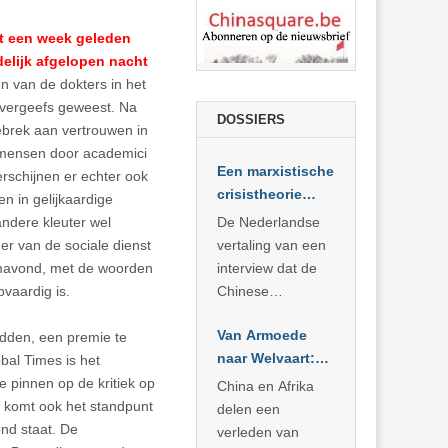
at een week geleden
delijk afgelopen nacht
n van de dokters in het
tevergeefs geweest. Na
DOSSIERS
ebrek aan vertrouwen in
0 mensen door academici
Een marxistische
rschijnen er echter ook
crisistheorie
n in gelijkaardige
voor vandaag
andere kleuter wel
De Nederlandse
er van de sociale dienst
vertaling van een
umavond, met de woorden
interview dat de
vaardig is.
Chinese
Academie voor
Van Armoede
edden, een premie te
Sociale
naar Welvaart:
bal Times is het
Wetenschappen
Wat Afrika kan
e pinnen op de kritiek op
afnam van de
China en Afrika
leren van
uk komt ook het standpunt
Britse
delen een
China’s
nd staat. De
marxistische
verleden van