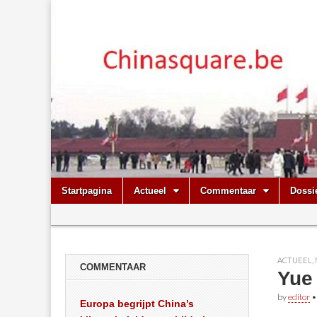
Chinasquare.
Skip
Main
Startpagina
Actueel
Commentaar
Dossi
to
menu
Sub
content
menu
ACTUEEL
,
COMMENTAAR
Yue 
by
editor
Europa begrijpt China’s