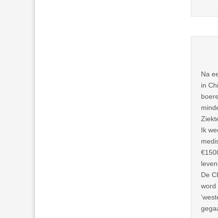
Na ee
in Ch
boere
minde
Ziekt
Ik we
medis
€1500
leven
De Ch
word 
‘west
gega