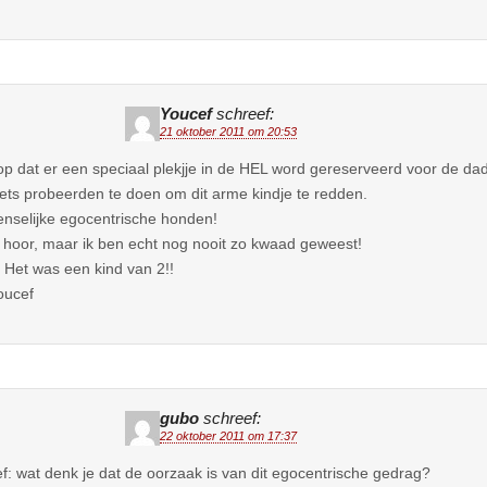
Youcef
schreef:
21 oktober 2011 om 20:53
op dat er een speciaal plekjje in de HEL word gereserveerd voor de d
iets probeerden te doen om dit arme kindje te redden.
selijke egocentrische honden!
 hoor, maar ik ben echt nog nooit zo kwaad geweest!
Het was een kind van 2!!
oucef
gubo
schreef:
22 oktober 2011 om 17:37
f: wat denk je dat de oorzaak is van dit egocentrische gedrag?