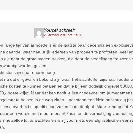
Youcef
schreef:
22 oktober 2011 om 19:03
n lange tijd van armoede is er de laatste paar decennia een explosie
ina gaande, waar natuurlijk iedereen van probeert te profiteren. Veel 
n die naar de grote steden trekken, die door de stedelingen trouwens 
rwaardig worden gezien.
ekosten zijn daar enorm hoog.
et nu dat er gevallen bekend zijn waar het slachtoffer zijn/haar redder
che kosten te kunnen betalen en dat je bij een dodelijk ongeval €3000,- 
0,- boete krijgt. Maar dat kan nooit je instinct/gevoel om je medemens 
sgevaar te helpen in de weg zitten. Laat staan een klein onschuldig peut
inese overheid stopt dit soort zaken in de doofpot. Maar ik hoop dat 
naar een wereld met meer menselijkheid en de vernietiging van het ‘Eg
en’ hetzelfde lot te wachten en is zij voor niets een afgrijselijke en é
an.