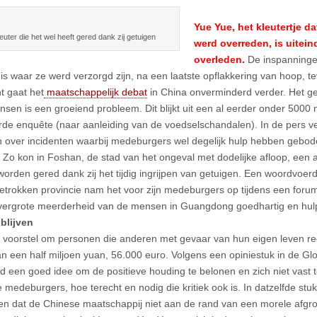
Yue Yue, het kleutertje d
euter die het wel heeft gered dank zij getuigen
werd overreden, is uitein
overleden.
De inspanninge
is waar ze werd verzorgd zijn, na een laatste opflakkering van hoop, 
ht gaat het
maatschappelijk debat
in China onverminderd verder. Het g
en is een groeiend probleem. Dit blijkt uit een al eerder onder 500
rde enquête (naar aanleiding van de voedselschandalen). In de pers ve
n over incidenten waarbij medeburgers wel degelijk hulp hebben gebode
s. Zo kon in Foshan, de stad van het ongeval met dodelijke afloop, een 
 worden gered dank zij het tijdig ingrijpen van getuigen. Een woordvoerd
etrokken provincie nam het voor zijn medeburgers op tijdens een for
vergrote meerderheid van de mensen in Guangdong goedhartig en hulp
 blijven
n voorstel om personen die anderen met gevaar van hun eigen leven r
n een half miljoen yuan, 56.000 euro. Volgens een opiniestuk in de Glo
d een goed idee om de positieve houding te belonen en zich niet vast t
e medeburgers, hoe terecht en nodig die kritiek ook is. In datzelfde st
en dat de Chinese maatschappij niet aan de rand van een morele afgro