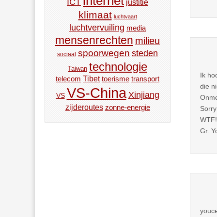
internet
ICT
justitie
klimaat
luchtvaart
luchtvervuiling
media
mensenrechten
milieu
spoorwegen
steden
sociaal
technologie
Taiwan
Ik ho
Tibet
toerisme
transport
telecom
die n
VS-China
Xinjiang
VS
Onmen
zijderoutes
zonne-energie
Sorry
WTF! 
Gr. Y
youce