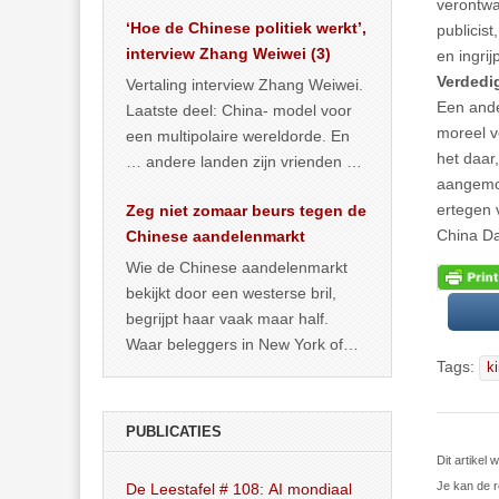
het land dan maar? ‘Dat
verontwa
‘Hoe de Chinese politiek werkt’,
… >> lees meer
publicis
interview Zhang Weiwei (3)
en ingri
Verdedig
Vertaling interview Zhang Weiwei.
Een ander
Laatste deel: China- model voor
moreel ve
een multipolaire wereldorde. En
het daar
… andere landen zijn vrienden of
aangemoe
kunnen het worden.
ertegen 
Zeg niet zomaar beurs tegen de
China Da
Chinese aandelenmarkt
Wie de Chinese aandelenmarkt
bekijkt door een westerse bril,
begrijpt haar vaak maar half.
Waar beleggers in New York of
Tags:
k
Londen vooral kijken naar winst,
… >> lees meer
PUBLICATIES
Dit artikel
Je kan de r
De Leestafel # 108: AI mondiaal