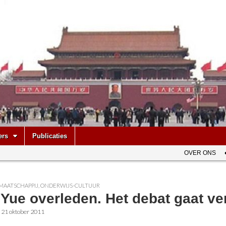
be
ers
Publicaties
OVER ONS
MAATSCHAPPIJ
,
ONDERWIJS-CULTUUR
Yue overleden. Het debat gaat ve
•
21 oktober 2011