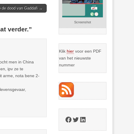
p de dood van Gaddafi →
Screenshot
at verder.
”
Klik
hier
voor een PDF
van het nieuwste
ocht men in China
nummer
n, ipv ze te
t arme, nota bene 2-
 levensgevaar,
Facebook
Twitter
LinkedIn