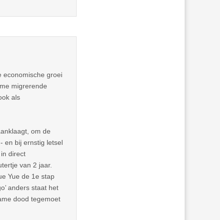
ve economische groei
arme migrerende
ook als
 aanklaagt, om de
en bij ernstig letsel
in direct
ertje van 2 jaar.
Yue Yue de 1e stap
o’ anders staat het
énzame dood tegemoet