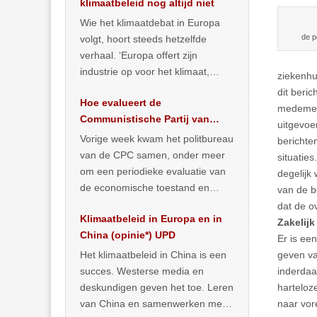
klimaatbeleid nog altijd niet
Wie het klimaatdebat in Europa
de p
volgt, hoort steeds hetzelfde
verhaal. ‘Europa offert zijn
industrie op voor het klimaat,
ziekenhu
terwijl China onder het mom van
dit beric
Hoe evalueert de
vergroening
… >> lees meer
medemens
Communistische Partij van
uitgevoe
China de economische
Vorige week kwam het politbureau
berichte
situatie?
van de CPC samen, onder meer
situatie
om een periodieke evaluatie van
degelijk
de economische toestand en
van de b
politiek te maken. We
dat de o
Klimaatbeleid in Europa en in
publiceerden
… >> lees meer
Zakelijk
China (opinie*) UPD
Er is ee
Het klimaatbeleid in China is een
geven va
succes. Westerse media en
inderdaa
deskundigen geven het toe. Leren
harteloz
van China en samenwerken met
naar vor