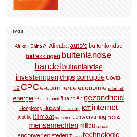
TAGS
auto's
Alibaba
buitenlandse
AI
Afrika - China
buitenlandse
betrekkingen
handel
buitenlandse
investeringen
corruptie
chips
Covid-
CPC
e-commerce
economie
19
elektriciteit
gezondheid
energie
financiën
EU
EU-China
internet
ICT
Hongkong
Huawei
huisvesting
klimaat
luchtvervuiling
justitie
media
luchtvaart
mensenrechten
milieu
sociaal
technologie
spoorwegen
steden
Taiwan