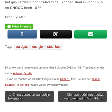
het gas verdeeld door PetroChina, Sinopec staat in voor 15 %
en
CNOOC
heeft 10 %.
Bron: SCMP
Tags:
aardgas
energie
steenkool
Dit artikel werd toegevoegd op maandag 8 oktober 2012 om 08:47 geplaatst onder
thema
Actueel
,
Eco-fin
.
Je kan de reacties op dit artikel volgen via de
RSS 2.0
feed. Je kan een
reactie
plaatsen
, of
een link
maken vanop uw eigen website.
Post
← China verandert aanschijn
Chinese bedrijven doelwit
luxemarkt
van overheid in VS UPD →
navigation