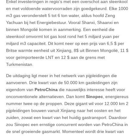
Enkel investeringen in regio’s met een overschot aan steenkool
en met voldoende watervoorraden zijn goedgekeurd. Elke 1000
m3 gas veronderstelt 5 tot 6 ton water, aldus hoofd Zeng
Yachuan bij het Energiebestuur. Vooral Shanxi, Shaanxi en
binnen Mongolië komen in aanmerking. Een eenheid die
steenkool omvormt tot gas kost rond het 5 miljard yuan per
miljard m3 capaciteit. Dit komt neer op een prijs van 6,5 $ per
Britse warmte eenheid uit Xinjiang, 8$ uit Binnen Mongolië, 11 $
voor geïmporteerde LNT en 12 $ aan de grens met
Turkmenistan.
De uitdaging ligt meer in het netwerk van pijpleidingen die
aanvoeren. Drie kwart van de 50.000 km gasleidingen zijn
eigendom van
PetroChina
die nauwelijks interesse heeft voor
onconventionele alternatieven. Dan komt
Sinopec
, energiereus
nummer twee op de proppen. Deze gigant wil voor 12.000 km 2
pijpleidingen bouwen vanuit Xinjiang naar het oosten en het
zuiden, zowat een kwart van het huidig gastransport. Daardoor
zou Sinopec een ernstige concurrent worden van PetroChina in
de snel groeiende gasmarkt. Momenteel wordt drie kwart van