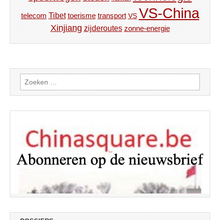
VS-China
Tibet
toerisme
transport
telecom
VS
Xinjiang
zijderoutes
zonne-energie
Zoeken
naar: