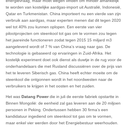
energievraag, maar moet wegen vinden om minder afhankelijk
te worden van kostelijke aardgas-import uit Australië, Indonesië,
Qatar en Turkmenistan. China importeert nu een vierde van zijn
verbruik aan aardgas, maar experten menen dat dit tegen 2020
wel tot 40% zou kunnen oplopen. Een eerste van vier
pilootprojecten om steenkool tot gas om te vormen zou tegen
het jaareinde functioneren zodat tegen 2015 15 miljard m3
aangeleverd wordt of 7 % van China’s vraag naar gas. De
technologie is gebaseerd op ervaringen in Zuid-Afrika. Het
kostelijk experiment doet ook dienst als duwtje in de rug voor de
onderhandelaars die met Rusland discussiëren over de prijs van
het te leveren Siberisch gas. China heeft echter moeite om de
steenkool die ontgonnen wordt in het noordwesten naar de
verbruikers te krijgen in het oosten en het zuiden.
Het was
Datang Power
die in juli de eerste fabriek opstartte in
Binnen Mongolië: de eenheid zal gas leveren aan de 20 miljoen
personen in Peking. Ondertussen hebben 30 firma’s een
kandidatuur ingediend om steenkool tot gas om te vormen,
maar enkel vier werden door het Energiebestuur weerhouden.