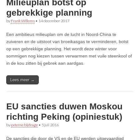
Milieuplan botst op
gebrekkige planning
by
Frank Willems
•
14 december 2017
Een ambitieus milieuplan om de lucht in Noord-China te
zuiveren en de uitstoot van broeikasgas te verminderen, botst
op een gebrekkige planning. Het wordt deze winter voor
sommigen nog kiezen tussen verwarmen met vuile steenkool of
in de kou zitten bij gebrek aan aardgas.
Lees meer →
EU sancties duwen Moskou
richting Peking (opiniestuk)
by
externe bijdrage
•
5 juli 2016
De sancties die door de VS en de EU werden uitgevaardigd