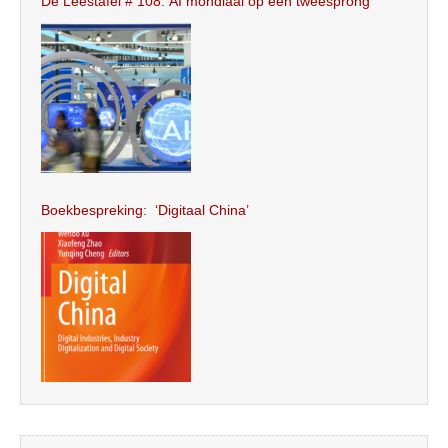
De Leestafel # 108: AI mondiaal op een tweesprong
Boekbespreking: ‘Digitaal China’