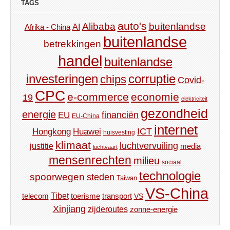
TAGS
auto's
Alibaba
buitenlandse
AI
Afrika - China
buitenlandse
betrekkingen
handel
buitenlandse
investeringen
corruptie
chips
Covid-
CPC
e-commerce
economie
19
elektriciteit
gezondheid
energie
financiën
EU
EU-China
internet
ICT
Hongkong
Huawei
huisvesting
klimaat
luchtvervuiling
justitie
media
luchtvaart
mensenrechten
milieu
sociaal
technologie
spoorwegen
steden
Taiwan
VS-China
Tibet
toerisme
transport
telecom
VS
Xinjiang
zijderoutes
zonne-energie