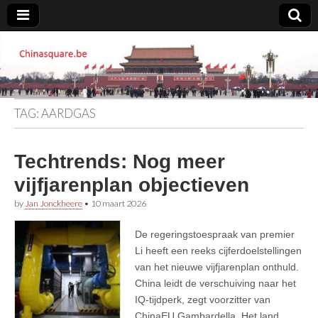
Chinasquare.be
TAG:
AARDGAS
Techtrends: Nog meer
vijfjarenplan objectieven
by
Jan Jonckheere
•
10 maart 2026
De regeringstoespraak van premier
Li heeft een reeks cijferdoelstellingen
van het nieuwe vijfjarenplan onthuld.
China leidt de verschuiving naar het
IQ-tijdperk, zegt voorzitter van
ChinaEU Gambardella. Het land