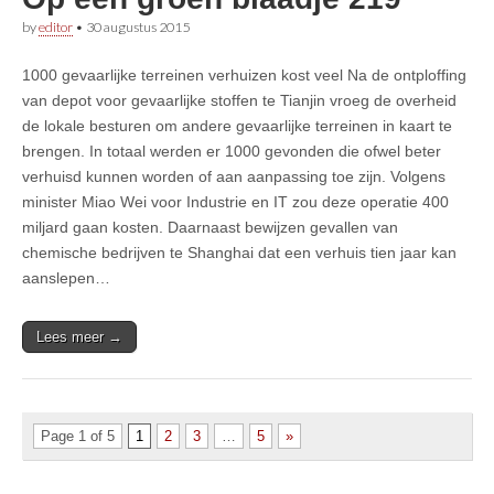
by
editor
•
30 augustus 2015
1000 gevaarlijke terreinen verhuizen kost veel Na de ontploffing
van depot voor gevaarlijke stoffen te Tianjin vroeg de overheid
de lokale besturen om andere gevaarlijke terreinen in kaart te
brengen. In totaal werden er 1000 gevonden die ofwel beter
verhuisd kunnen worden of aan aanpassing toe zijn. Volgens
minister Miao Wei voor Industrie en IT zou deze operatie 400
miljard gaan kosten. Daarnaast bewijzen gevallen van
chemische bedrijven te Shanghai dat een verhuis tien jaar kan
aanslepen…
Lees meer →
Page 1 of 5
1
2
3
…
5
»