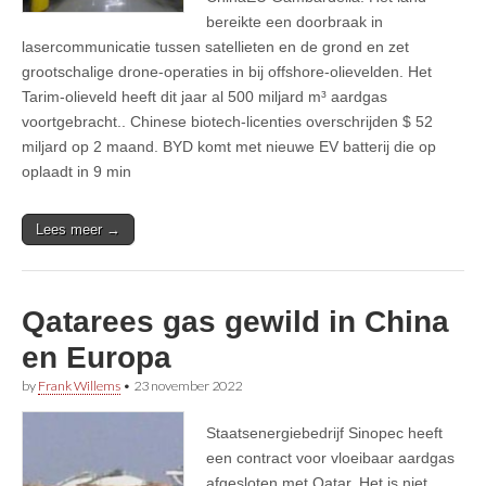
bereikte een doorbraak in
lasercommunicatie tussen satellieten en de grond en zet
grootschalige drone-operaties in bij offshore-olievelden. Het
Tarim-olieveld heeft dit jaar al 500 miljard m³ aardgas
voortgebracht.. Chinese biotech-licenties overschrijden $ 52
miljard op 2 maand. BYD komt met nieuwe EV batterij die op
oplaadt in 9 min
Lees meer →
Qatarees gas gewild in China
en Europa
by
Frank Willems
•
23 november 2022
Staatsenergiebedrijf Sinopec heeft
een contract voor vloeibaar aardgas
afgesloten met Qatar. Het is niet