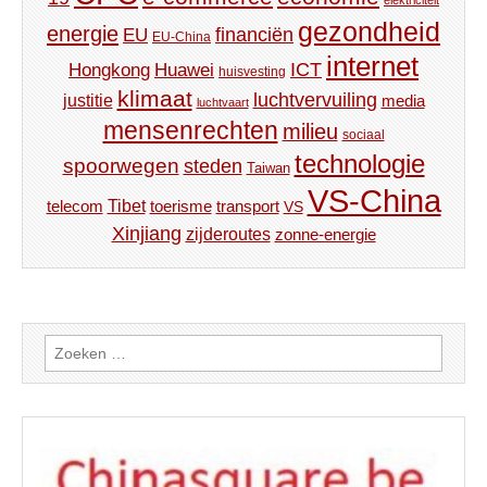
elektriciteit
gezondheid
energie
financiën
EU
EU-China
internet
ICT
Hongkong
Huawei
huisvesting
klimaat
luchtvervuiling
justitie
media
luchtvaart
mensenrechten
milieu
sociaal
technologie
spoorwegen
steden
Taiwan
VS-China
Tibet
toerisme
transport
telecom
VS
Xinjiang
zijderoutes
zonne-energie
Zoeken
naar: