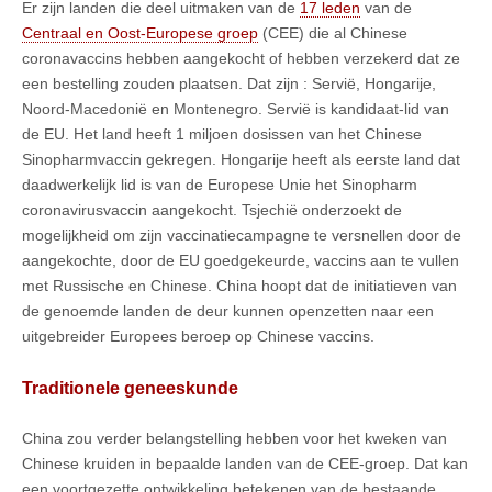
Er zijn landen die deel uitmaken van de
17 leden
van de
Centraal en Oost-Europese groep
(CEE) die al Chinese
coronavaccins hebben aangekocht of hebben verzekerd dat ze
een bestelling zouden plaatsen. Dat zijn : Servië, Hongarije,
Noord-Macedonië en Montenegro. Servië is kandidaat-lid van
de EU. Het land heeft 1 miljoen dosissen van het Chinese
Sinopharmvaccin gekregen. Hongarije heeft als eerste land dat
daadwerkelijk lid is van de Europese Unie het Sinopharm
coronavirusvaccin aangekocht. Tsjechië onderzoekt de
mogelijkheid om zijn vaccinatiecampagne te versnellen door de
aangekochte, door de EU goedgekeurde, vaccins aan te vullen
met Russische en Chinese. China hoopt dat de initiatieven van
de genoemde landen de deur kunnen openzetten naar een
uitgebreider Europees beroep op Chinese vaccins.
Traditionele geneeskunde
China zou verder belangstelling hebben voor het kweken van
Chinese kruiden in bepaalde landen van de CEE-groep. Dat kan
een voortgezette ontwikkeling betekenen van de bestaande