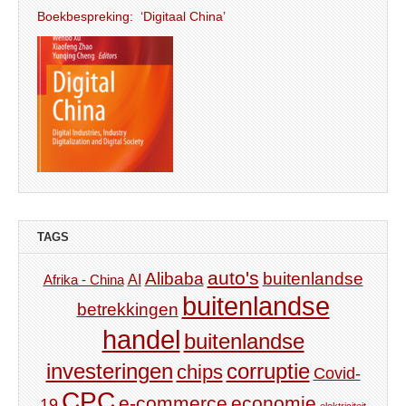
Boekbespreking: ‘Digitaal China’
TAGS
auto's
Alibaba
buitenlandse
AI
Afrika - China
buitenlandse
betrekkingen
handel
buitenlandse
investeringen
corruptie
chips
Covid-
CPC
e-commerce
economie
19