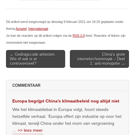
Dit artikel werd toegevoegd op dinsdag 9 februari 2021 om 16:20 geplaatst onder
thema
Actueel
,
Internationaal
.
Je kan de reacties op dit artikel volgen via de
RSS 2.0
feed. Reacties of linken zijn
momenteel niet toegestaan.
Post
← Gedragscode artiesten.
China’s grote
Wie of wat is er
internetschoonmaak – Deel
navigation
controversieel?
1: anti-monopolie →
COMMENTAAR
Europa begrijpt China’s klimaatbeleid nog altijd niet
Wie het klimaatdebat in Europa volgt, hoort steeds
hetzelfde verhaal. ‘Europa offert zijn industrie op voor het
klimaat, terwijl China onder het mom van vergroening
… >> lees meer