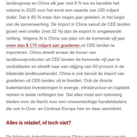
landengroep en China elk jaar met 8 % toe en bereikte het
volume in 2020 voor het eerst een waarde van 100 miljard
dollar. Dat is 85 % meer dan negen jaar geleden, in het begin
van de samenwerking. De import in China vanuit de CEE landen
groeit veel sneller (met 22 %) dan de export in omgekeerde
richting. Volgens Xi is China van plan om de komende vijf jaar
meer dan $ 170 miljard aan goederen
uit CEE-landen te
importeren. China streeft ernaar de invoer van
landbouwproducten uit CEE-landen de komende vijf jaar te
verdubbelen en streeft naar een stijging van 50 procent in de
bilaterale landbouwhandel. China is ook bereid de import van
goederen uit CEE-landen uit te breiden. Ook de directe
buitenlandse investeringen in energie, infrastructuur en logistiek
nemen in beide richtingen toe. Dat alles moet een oplossing
bieden voor de klacht over een onevenwichtige handelsbalans
die ook in Oost- en Centraal Europa hier en daar weerklinkt.
Alles is relatief, of toch niet?
De bilaterale betrekkingen tussen China met sommige van de