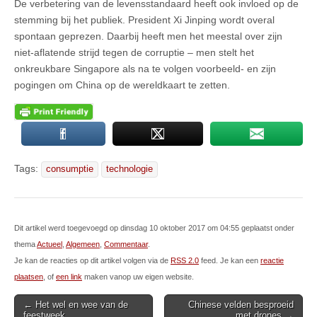
De verbetering van de levensstandaard heeft ook invloed op de
stemming bij het publiek. President Xi Jinping wordt overal
spontaan geprezen. Daarbij heeft men het meestal over zijn
niet-aflatende strijd tegen de corruptie – men stelt het
onkreukbare Singapore als na te volgen voorbeeld- en zijn
pogingen om China op de wereldkaart te zetten.
Tags:
consumptie
technologie
Dit artikel werd toegevoegd op dinsdag 10 oktober 2017 om 04:55 geplaatst onder
thema
Actueel
,
Algemeen
,
Commentaar
.
Je kan de reacties op dit artikel volgen via de
RSS 2.0
feed. Je kan een
reactie
plaatsen
, of
een link
maken vanop uw eigen website.
Post
← Het wel en wee van de
Chinese velden besproeid
feestweek
met drones →