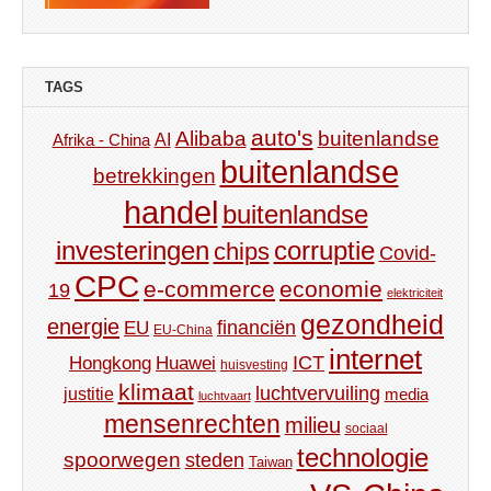
TAGS
auto's
Alibaba
buitenlandse
AI
Afrika - China
buitenlandse
betrekkingen
handel
buitenlandse
investeringen
corruptie
chips
Covid-
CPC
e-commerce
economie
19
elektriciteit
gezondheid
energie
financiën
EU
EU-China
internet
ICT
Hongkong
Huawei
huisvesting
klimaat
luchtvervuiling
justitie
media
luchtvaart
mensenrechten
milieu
sociaal
technologie
spoorwegen
steden
Taiwan