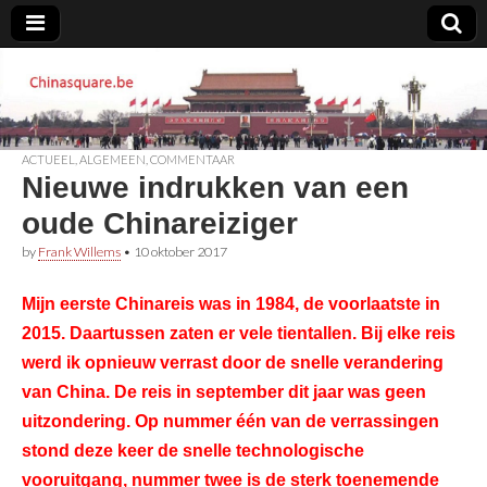
Chinasquare.be
ACTUEEL
,
ALGEMEEN
,
COMMENTAAR
Nieuwe indrukken van een
oude Chinareiziger
by
Frank Willems
•
10 oktober 2017
Mijn eerste Chinareis was in 1984, de voorlaatste in
2015. Daartussen zaten er vele tientallen. Bij elke reis
werd ik opnieuw verrast door de snelle verandering
van China. De reis in september dit jaar was geen
uitzondering. Op nummer één van de verrassingen
stond deze keer de snelle technologische
vooruitgang, nummer twee is de sterk toenemende