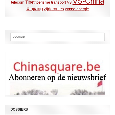
VS-China
Tibet
toerisme
transport
telecom
VS
Xinjiang
zijderoutes
zonne-energie
Zoeken
naar:
DOSSIERS