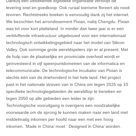
Dankzij een uitstekende logistieke organisatie verloopt de
levering snel en goedkoop. Ook ruraal toerisme floreert als nooit
tevoren. Rechtstreeks boeken is eenvoudig dank zij het internet.
We bezochten het arrondissement Pixian, nabij Chengdu. Pixian
was tot voor kort platteland. In minder dan twee jaar is er een
verbluffende infrastructuur uitgebouwd voor een internationaal
technologisch ontwikkelingsgebied naar het model van Silicon
Valley. Ook sommige grote wereldspelers zijn er al present. Met
de hulp van de plaatselijke en provinciale overheid wordt er
geïnvesteerd in vijf speerpuntdomeinen van de informatica en
telecommunicatie. De technologische incubator van Pixian is
slechts één van de driehonderd in het hele land. Het project
past in het nationale streven van in China om tegen 2025 op 10
specifieke technologiegebieden de wereldtop te bereiken en
tegen 2050 op alle gebieden een leider te zijn.
Technologische vooruitgang is overigens een noodzakelijke
voorwaarde om de sprong te kunnen maken naar een land met
middelmatig inkomen per hoofd naar een met een hoog
inkomen. ‘Made in China’ moet ‘ Designed in China’ worden.