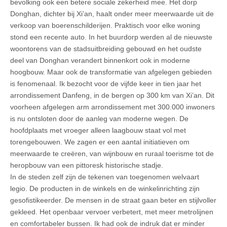
bevolking ook een betere sociale zekerheid mee. Het dorp
Donghan, dichter bij Xi’an, haalt onder meer meerwaarde uit de
verkoop van boerenschilderijen. Praktisch voor elke woning
stond een recente auto. In het buurdorp werden al de nieuwste
woontorens van de stadsuitbreiding gebouwd en het oudste
deel van Donghan verandert binnenkort ook in moderne
hoogbouw. Maar ook de transformatie van afgelegen gebieden
is fenomenaal. Ik bezocht voor de vijfde keer in tien jaar het
arrondissement Danfeng, in de bergen op 300 km van Xi’an. Dit
voorheen afgelegen arm arrondissement met 300.000 inwoners
is nu ontsloten door de aanleg van moderne wegen. De
hoofdplaats met vroeger alleen laagbouw staat vol met
torengebouwen. We zagen er een aantal initiatieven om
meerwaarde te creëren, van wijnbouw en ruraal toerisme tot de
heropbouw van een pittoresk historische stadje.
In de steden zelf zijn de tekenen van toegenomen welvaart
legio. De producten in de winkels en de winkelinrichting zijn
gesofistikeerder. De mensen in de straat gaan beter en stijlvoller
gekleed. Het openbaar vervoer verbetert, met meer metrolijnen
en comfortabeler bussen. Ik had ook de indruk dat er minder