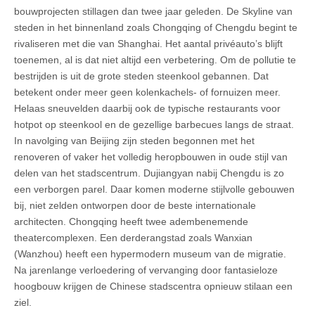
bouwprojecten stillagen dan twee jaar geleden. De Skyline van
steden in het binnenland zoals Chongqing of Chengdu begint te
rivaliseren met die van Shanghai. Het aantal privéauto’s blijft
toenemen, al is dat niet altijd een verbetering. Om de pollutie te
bestrijden is uit de grote steden steenkool gebannen. Dat
betekent onder meer geen kolenkachels- of fornuizen meer.
Helaas sneuvelden daarbij ook de typische restaurants voor
hotpot op steenkool en de gezellige barbecues langs de straat.
In navolging van Beijing zijn steden begonnen met het
renoveren of vaker het volledig heropbouwen in oude stijl van
delen van het stadscentrum. Dujiangyan nabij Chengdu is zo
een verborgen parel. Daar komen moderne stijlvolle gebouwen
bij, niet zelden ontworpen door de beste internationale
architecten. Chongqing heeft twee adembenemende
theatercomplexen. Een derderangstad zoals Wanxian
(Wanzhou) heeft een hypermodern museum van de migratie.
Na jarenlange verloedering of vervanging door fantasieloze
hoogbouw krijgen de Chinese stadscentra opnieuw stilaan een
ziel.