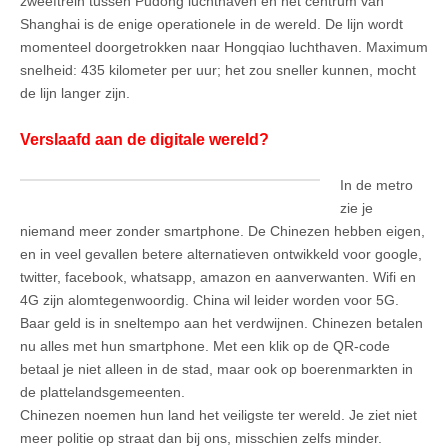
zweeftrein tussen Pudong luchthaven en het centrum van
Shanghai is de enige operationele in de wereld. De lijn wordt
momenteel doorgetrokken naar Hongqiao luchthaven. Maximum
snelheid: 435 kilometer per uur; het zou sneller kunnen, mocht
de lijn langer zijn.
Verslaafd aan de digitale wereld?
In de metro
zie je
niemand meer zonder smartphone. De Chinezen hebben eigen,
en in veel gevallen betere alternatieven ontwikkeld voor google,
twitter, facebook, whatsapp, amazon en aanverwanten. Wifi en
4G zijn alomtegenwoordig. China wil leider worden voor 5G.
Baar geld is in sneltempo aan het verdwijnen. Chinezen betalen
nu alles met hun smartphone. Met een klik op de QR-code
betaal je niet alleen in de stad, maar ook op boerenmarkten in
de plattelandsgemeenten.
Chinezen noemen hun land het veiligste ter wereld. Je ziet niet
meer politie op straat dan bij ons, misschien zelfs minder.