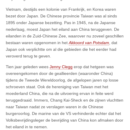
Vietnam, destijds een kolonie van Frankrijk, en Korea waren
bezet door Japan. De Chinese provincie Taiwan was al sinds
1895 onder Japanse bezetting. Pas in 1945, na de Japanse
nederlaag, moest Japan het eiland aan China teruggeven. De
eilanden in de Zuid-Chinese Zee, waarover nu zoveel geschillen
bestaan waren opgenomen in het
Akkoord van Potsdam
, dat
Japan ook verplichtte om al die gebieden die het eerder had
veroverd terug te geven.
Tien jaar geleden wees
Jenny Clegg
erop dat hetgeen was
overeengekomen door de geallieerden (waaronder China)
tijdens de Tweede Wereldoorlog, de afgelopen jaren op losse
schroeven staat. Ook de hereniging van Taiwan met het
moederland China, die na de uitvoering ervan in feite werd
teruggedraaid. Immers, Chang Kai-Sheck en de zijnen vluchtten
naar Taiwan nadat ze verslagen waren in de Chinese
burgeroorlog. De marine van de VS verhinderde echter dat het
Volksbevrijdingsleger de bevrijding van China kon afmaken door
het eiland in te nemen.