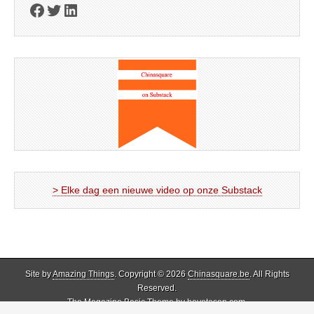
Facebook
Twitter
LinkedIn
> Elke dag een nieuwe video op onze Substack
Site by
Amazing Things
. Copyright © 2026
Chinasquare.be
. All Rights
Reserved.
The Magazine Basic Theme by
bavotasan.com
.