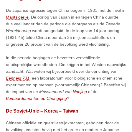
De Japanse agressie tegen China begon in 1931 met de inval in
Mantsjoerije
. De oorlog van Japan in en tegen China duurde
dus veel langer dan de periode die doorgaans als de
Tweede
Wereldoorlog
wordt aangeduid. In de loop van 14 jaar oorlog
(1931-45) telde China meer dan 35 miljoen slachtoffers en
ongeveer 20 procent van de bevolking werd vluchteling.
In die periode begingen de bezetters verschillende
onuitspreklijke wreedheden. Die krijgen in het Westen nauwelijks
aandacht. Wat weten wij bijvoorbeeld over de oprichting van
Eenheid 731
, een laboratorium voor biologische en chemische
experimenten op mensen (voornamelijk Chinezen)? Beseffen wij
de impact van de
Massamoord van
Nanjing
of de
Bombardementen op Chongqing
?
De Sovjet-Unie – Korea – Taiwan
Chinese officiële en guerrillastrijdkrachten, geholpen door de
bevolking, vochten hevig met het grote en moderne Japanse