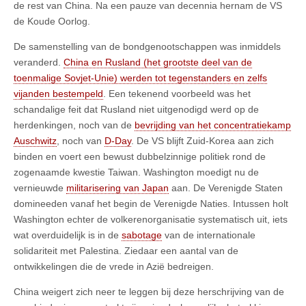
de rest van China. Na een pauze van decennia hernam de VS
de Koude Oorlog.
De samenstelling van de bondgenootschappen was inmiddels
veranderd.
China en Rusland (het grootste deel van de
toenmalige Sovjet-Unie) werden tot tegenstanders en zelfs
vijanden bestempeld
. Een tekenend voorbeeld was het
schandalige feit dat Rusland niet uitgenodigd werd op de
herdenkingen, noch van de
bevrijding van het concentratiekamp
Auschwitz
, noch van
D-Day
. De VS blijft Zuid-Korea aan zich
binden en voert een bewust dubbelzinnige politiek rond de
zogenaamde kwestie Taiwan. Washington moedigt nu de
vernieuwde
militarisering van Japan
aan. De Verenigde Staten
domineeden vanaf het begin de Verenigde Naties. Intussen holt
Washington echter de volkerenorganisatie systematisch uit, iets
wat overduidelijk is in de
sabotage
van de internationale
solidariteit met Palestina. Ziedaar een aantal van de
ontwikkelingen die de vrede in Azië bedreigen.
China weigert zich neer te leggen bij deze herschrijving van de