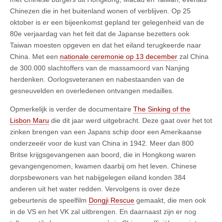
Chinezen die in het buitenland wonen of verblijven. Op 25
oktober is er een bijeenkomst gepland ter gelegenheid van de
80e verjaardag van het feit dat de Japanse bezetters ook
Taiwan moesten opgeven en dat het eiland terugkeerde naar
China. Met een
nationale ceremonie op 13 december
zal China
de 300.000 slachtoffers van de massamoord van Nanjing
herdenken. Oorlogsveteranen en nabestaanden van de
gesneuvelden en overledenen ontvangen medailles.
Opmerkelijk is verder de documentaire
The Sinking of the
Lisbon Maru
die dit jaar werd uitgebracht. Deze gaat over het tot
zinken brengen van een Japans schip door een Amerikaanse
onderzeeër voor de kust van China in 1942. Meer dan 800
Britse krijgsgevangenen aan boord, die in Hongkong waren
gevangengenomen, kwamen daarbij om het leven. Chinese
dorpsbewoners van het nabijgelegen eiland konden 384
anderen uit het water redden. Vervolgens is over deze
gebeurtenis de speelfilm
Dongji Rescue
gemaakt, die men ook
in de VS en het VK zal uitbrengen. En daarnaast zijn er nog