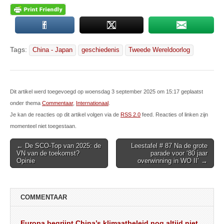
Tags:
China - Japan
geschiedenis
Tweede Wereldoorlog
Dit artikel werd toegevoegd op woensdag 3 september 2025 om 15:17 geplaatst
onder thema
Commentaar
,
Internationaal
.
Je kan de reacties op dit artikel volgen via de
RSS 2.0
feed. Reacties of linken zijn
momenteel niet toegestaan.
Post
← De SCO-Top van 2025: de
Leestafel # 87 Na de grote
VN van de toekomst?
parade voor ‘80 jaar
navigation
Opinie
overwinning in WO II’ →
COMMENTAAR
Europa begrijpt China’s klimaatbeleid nog altijd niet