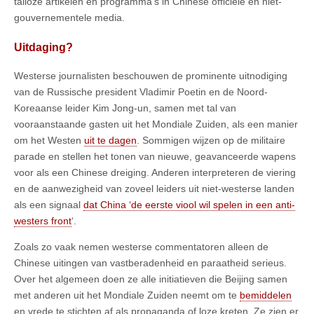
talloze artikelen en programma’s in Chinese officiële en niet-
gouvernementele media.
Uitdaging?
Westerse journalisten beschouwen de prominente uitnodiging
van de Russische president Vladimir Poetin en de Noord-
Koreaanse leider Kim Jong-un, samen met tal van
vooraanstaande gasten uit het Mondiale Zuiden, als een manier
om het Westen
uit te dagen
. Sommigen wijzen op de militaire
parade en stellen het tonen van nieuwe, geavanceerde wapens
voor als een Chinese dreiging. Anderen interpreteren de viering
en de aanwezigheid van zoveel leiders uit niet-westerse landen
als een signaal
dat China ‘de eerste viool wil spelen in een anti-
westers front
‘.
Zoals zo vaak nemen westerse commentatoren alleen de
Chinese uitingen van vastberadenheid en paraatheid serieus.
Over het algemeen doen ze alle initiatieven die Beijing samen
met anderen uit het Mondiale Zuiden neemt om te
bemiddelen
en vrede te stichten af als propaganda of loze kreten. Ze zien er