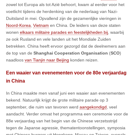
zowel tot Europa als tot Azië behoort, kwam al eerder voor het
voetlicht tijdens de herdenking van de nederlaag van Nazi-
Duitsland in mei. Opvallend zijn de gezamenlijke vieringen in
Noord-Korea
,
Vietnam
en China. De leiders van deze staten
wonen
elkaars militaire parades en feestelijkheden bij
, waarbij
ze ook Rusland en vele landen uit het Mondiale Zuiden
betrekken. China heeft ervoor gezorgd dat de deelnemers aan
de top van de
Shanghai Cooperation Organisation
(
SCO
)
naadloos
van Tianjin naar Beijing
konden reizen.
Een waaier van evenementen voor de 80e verjaardag
in China
In China maakte men vanaf juni een waaier aan evenementen
bekend. Natuurlijk krijgt de grote militaire parade op 3
september, die ruim van tevoren werd
aangekondigd
, veel
aandacht. Verder omvat het programma een ceremonie voor de
88e verjaardag van het begin van de Chinese verzetsstrijd
tegen de Japanse agressie, thematentoonstellingen, symposia
met Chinese burgers uit Hongkong, Macau en Taiwan, evenals