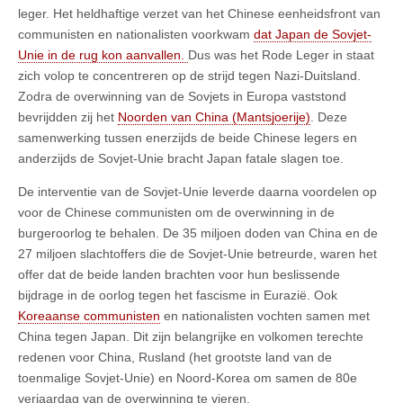
leger. Het heldhaftige verzet van het Chinese eenheidsfront van
communisten en nationalisten voorkwam
dat Japan de Sovjet-
Unie in de rug kon aanvallen.
Dus was het Rode Leger in staat
zich volop te concentreren op de strijd tegen Nazi-Duitsland.
Zodra de overwinning van de Sovjets in Europa vaststond
bevrijdden zij het
Noorden van China (Mantsjoerije)
. Deze
samenwerking tussen enerzijds de beide Chinese legers en
anderzijds de Sovjet-Unie bracht Japan fatale slagen toe.
De interventie van de Sovjet-Unie leverde daarna voordelen op
voor de Chinese communisten om de overwinning in de
burgeroorlog te behalen. De 35 miljoen doden van China en de
27 miljoen slachtoffers die de Sovjet-Unie betreurde, waren het
offer dat de beide landen brachten voor hun beslissende
bijdrage in de oorlog tegen het fascisme in Eurazië. Ook
Koreaanse communisten
en nationalisten vochten samen met
China tegen Japan. Dit zijn belangrijke en volkomen terechte
redenen voor China, Rusland (het grootste land van de
toenmalige Sovjet-Unie) en Noord-Korea om samen de 80e
verjaardag van de overwinning te vieren.