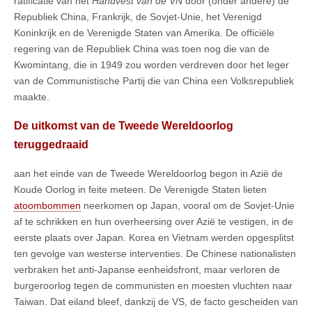
ratificatie van het
Handvest van de VN
door (onder andere) de
Republiek China, Frankrijk, de Sovjet-Unie, het Verenigd
Koninkrijk en de Verenigde Staten van Amerika. De officiële
regering van de Republiek China was toen nog die van de
Kwomintang, die in 1949 zou worden verdreven door het leger
van de Communistische Partij die van China een Volksrepubliek
maakte.
De uitkomst van de Tweede Wereldoorlog
teruggedraaid
aan het einde van de Tweede Wereldoorlog begon in Azië de
Koude Oorlog in feite meteen. De Verenigde Staten lieten
atoombommen
neerkomen op Japan, vooral om de Sovjet-Unie
af te schrikken en hun overheersing over Azië te vestigen, in de
eerste plaats over Japan. Korea en Vietnam werden opgesplitst
ten gevolge van westerse interventies. De Chinese nationalisten
verbraken het anti-Japanse eenheidsfront, maar verloren de
burgeroorlog tegen de communisten en moesten vluchten naar
Taiwan. Dat eiland bleef, dankzij de VS, de facto gescheiden van