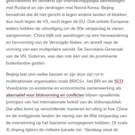
geschiedenis en versterkt zijn vriendschappelijke betrekkingen
met Rusland en zijn verdragen met Noord-Korea. Beijing
benadrukt dat dit niet gericht is tegen andere landen of
blokken
,
dus noch tegen de VS, noch tegen de EU. Ook enkele Europese
leiders hebben de uitnodiging om de 80e verjaardag te vieren
aangenomen. China blijft ook aandringen op een herwaardering
en hervorming van de Verenigde Naties, en streeft naar de
vorming van een multipolaire wereld. De Secretaris-Generaal
van de VN, Guterres, was dan ook één van de prominente
buitenlandse gasten.
Beijing laat zien welke kansen er zijn door zijn rol in
multinationale organisaties zoals BRICS+, het BRI en de
SCO
.
Vreedzame co-existentie en economische samenwerking als
alternatief voor blokvorming en conflicten
blijven opvallende
principes van het internationale beleid van de Volksrepubliek.
Dat alles komt op verschillende manieren tot uiting in hoe China
en de omliggende landen de viering van de 80e verjaardag van
de overwinning op het fascisme vormgegeven hebben. Of zoals
Xi Jinping tijdens de militaire parade zei:
‘Vandaag staat de