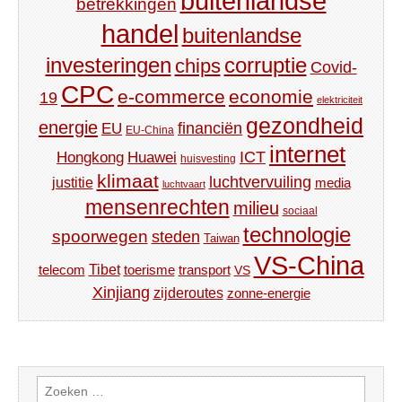
buitenlandse
betrekkingen
handel
buitenlandse
investeringen
corruptie
chips
Covid-
CPC
e-commerce
economie
19
elektriciteit
gezondheid
energie
financiën
EU
EU-China
internet
ICT
Hongkong
Huawei
huisvesting
klimaat
luchtvervuiling
justitie
media
luchtvaart
mensenrechten
milieu
sociaal
technologie
spoorwegen
steden
Taiwan
VS-China
Tibet
toerisme
transport
telecom
VS
Xinjiang
zijderoutes
zonne-energie
Zoeken