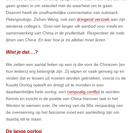
geen graten in om selectief met de waarheid om te gaan.
Daarom heeft de onafhankelijke commentator van substack
Pekingnology
, Zichen Wang, ook een
dringend verzoek
aan zijn
westerse collega’s.
‘Gooi niet langer elk aanbod voor vrede en
samenwerking van China in de prullenbak. Respecteer de rode
lijnen van China. En leer hoe je ze allebei moet lezen.’
Wist je dat….
?
We zetten een aantal feiten op een rij die voor de Chinezen (en
hun leiders) erg belangrijk zijn. Zij wijzen er vaak genoeg op en
vinden dat er lessen uit moeten worden getrokken, vooral nu de
Koude Oorlog opleeft en dreigt uit te monden in een
daadwerkelijke
hete oorlog
, een
rampzalig conflict
te worden.
Kennis en inzicht in de positie van China hierover laat in het
Westen te wensen over. De viering van de 80e verjaardag van
de overwinning op het fascisme moet een aanleiding zijn om
daarbij stil te staan.
De lange oorlog