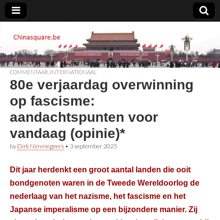
Chinasquare.be
COMMENTAAR
,
INTERNATIONAAL
80e verjaardag overwinning
op fascisme:
aandachtspunten voor
vandaag (opinie)*
by
Dirk Nimmegeers
•
3 september 2025
Dit jaar herdenkt een groot aantal landen die ooit
bondgenoten waren in de Tweede Wereldoorlog de
nederlaag van het nazisme, het fascisme en het
Japanse imperalisme op een bijzondere manier. Zij