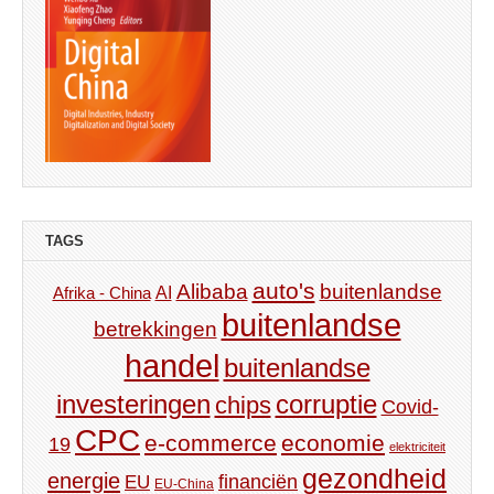
TAGS
auto's
Alibaba
buitenlandse
AI
Afrika - China
buitenlandse
betrekkingen
handel
buitenlandse
investeringen
corruptie
chips
Covid-
CPC
e-commerce
economie
19
elektriciteit
gezondheid
energie
financiën
EU
EU-China