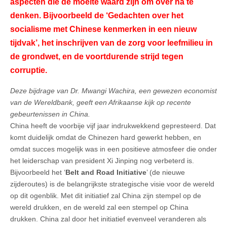
aspecten die de moeite waard zijn om over na te
denken. Bijvoorbeeld de ‘Gedachten over het
socialisme met Chinese kenmerken in een nieuw
tijdvak’, het inschrijven van de zorg voor leefmilieu in
de grondwet, en de voortdurende strijd tegen
corruptie.
Deze bijdrage van Dr. Mwangi Wachira, een gewezen economist
van de Wereldbank, geeft een Afrikaanse kijk op recente
gebeurtenissen in China.
China heeft de voorbije vijf jaar indrukwekkend gepresteerd. Dat
komt duidelijk omdat de Chinezen hard gewerkt hebben, en
omdat succes mogelijk was in een positieve atmosfeer die onder
het leiderschap van president Xi Jinping nog verbeterd is.
Bijvoorbeeld het ‘
Belt and Road Initiative
’ (de nieuwe
zijderoutes) is de belangrijkste strategische visie voor de wereld
op dit ogenblik. Met dit initiatief zal China zijn stempel op de
wereld drukken, en de wereld zal een stempel op China
drukken. China zal door het initiatief evenveel veranderen als