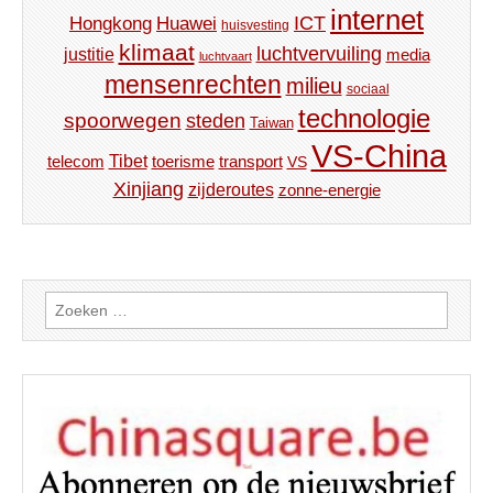
internet
ICT
Hongkong
Huawei
huisvesting
klimaat
luchtvervuiling
justitie
media
luchtvaart
mensenrechten
milieu
sociaal
technologie
spoorwegen
steden
Taiwan
VS-China
Tibet
toerisme
transport
telecom
VS
Xinjiang
zijderoutes
zonne-energie
Zoeken
naar: