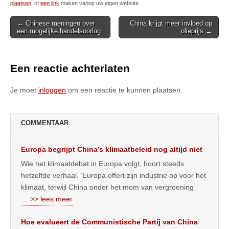
plaatsen
, of
een link
maken vanop uw eigen website.
Post
← Chinese meningen over
China krijgt meer invloed op
een mogelijke handelsoorlog
olieprijs →
navigation
Een reactie achterlaten
Je moet
inloggen
om een reactie te kunnen plaatsen.
COMMENTAAR
Europa begrijpt China’s klimaatbeleid nog altijd niet
Wie het klimaatdebat in Europa volgt, hoort steeds
hetzelfde verhaal. ‘Europa offert zijn industrie op voor het
klimaat, terwijl China onder het mom van vergroening
… >> lees meer
Hoe evalueert de Communistische Partij van China