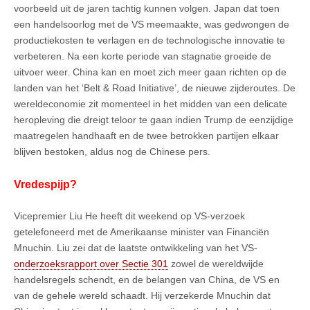
voorbeeld uit de jaren tachtig kunnen volgen. Japan dat toen
een handelsoorlog met de VS meemaakte, was gedwongen de
productiekosten te verlagen en de technologische innovatie te
verbeteren. Na een korte periode van stagnatie groeide de
uitvoer weer. China kan en moet zich meer gaan richten op de
landen van het ‘Belt & Road Initiative’, de nieuwe zijderoutes. De
wereldeconomie zit momenteel in het midden van een delicate
heropleving die dreigt teloor te gaan indien Trump de eenzijdige
maatregelen handhaaft en de twee betrokken partijen elkaar
blijven bestoken, aldus nog de Chinese pers.
Vredespijp?
Vicepremier Liu He heeft dit weekend op VS-verzoek
getelefoneerd met de Amerikaanse minister van Financiën
Mnuchin. Liu zei dat de laatste ontwikkeling van het VS-
onderzoeksrapport over Sectie 301
zowel de wereldwijde
handelsregels schendt, en de belangen van China, de VS en
van de gehele wereld schaadt. Hij verzekerde Mnuchin dat