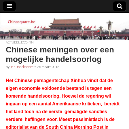
Chinasquare.be
ACTUEEL
,
ECO-FIN
Chinese meningen over een
mogelijke handelsoorlog
by
Jan Jonckheere
•
26 maart 2018
Het Chinese persagentschap Xinhua vindt dat de
eigen economie voldoende bestand is tegen een
komende handelsoorlog. Hoewel de regering wil
ingaan op een aantal Amerikaanse kritieken, bereidt
het land toch na de eerste gematigde sancties
verdere heffingen voor. Meest pessimistisch is de
editorialist van de South China Morning Post in