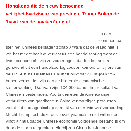
Hongkong die de nieuw benoemde
veiligheidsadviseur van president Trump Bolton de
‘havik van de haviken’ noemt.
In een
commentaar
stelt het Chinees persagentschap
Xinhua
dat de vraag niet is
wie het meest haalt of verliest uit een handelsoorlog want de
twee economieën zijn zo verstrengeld dat beide partijen
gehavend uit een handelsoorlog zouden komen. Uit cijfers van
de
U.S.-China Business Council
blijkt dat 2,6 miljoen VS-
banen verbonden zijn aan de bilaterale economische
samenwerking. Daarvan zijn 104.000 banen het resultaat van
Chinese investeringen. Voorts genieten de Amerikaanse
verbruikers van goedkope in China vervaardigde producten
zodat het persagentschap spreekt van een ‘win-win’ verhouding.
Mocht Trump toch deze positieve dynamiek te niet willen doen,
vindt Xinhua dat de Chinese economie voldoende bestand is om
door de storm te geraken. Hierbij zou China het Japanse