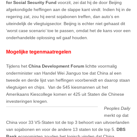
for Social Security Fund
voorzit, zei dat hij de door Beijing
afgekondigde heffingen aan de slappe kant vindt. Indien hij in de
regering zat, zou hij eerst sojabonen treffen, dan auto’s en
uiteindelijk de vliegtuigsector. Beijing is echter niet gehaast dit
‘worst case scenario’ toe te passen, omdat het de kans voor een
onderhandelde oplossing wil gaaf houden.
Mogelijke tegenmaatregelen
Tijdens het
China Development Forum
lichtte voormalig
onderminister van Handel Wei Jianguo toe dat China al een
tweede en derde lijst van heffingen voorbereidt en daarop staan
vliegtuigen en chips. Van de 545 kiesmannen uit het
Amerikaans Kiescollege komen er 425 uit Staten die Chinese
investeringen kregen.
Peoples Daily
merkt op dat
China voor 33 VS-Staten tot de top 3 behoort van uitvoerlanden
van sojabonen en voor de andere 13 staten tot de top 5.
DBS
Bank
economisten zouden het logisch vinden dat China