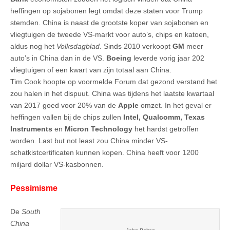
heffingen op sojabonen legt omdat deze staten voor Trump
stemden. China is naast de grootste koper van sojabonen en
vliegtuigen de tweede VS-markt voor auto’s, chips en katoen,
aldus nog het
Volksdagblad
. Sinds 2010 verkoopt
GM
meer
auto’s in China dan in de VS.
Boeing
leverde vorig jaar 202
vliegtuigen of een kwart van zijn totaal aan China.
Tim Cook hoopte op voormelde Forum dat gezond verstand het
zou halen in het dispuut. China was tijdens het laatste kwartaal
van 2017 goed voor 20% van de
Apple
omzet. In het geval er
heffingen vallen bij de chips zullen
Intel, Qualcomm, Texas
Instruments
en
Micron Technology
het hardst getroffen
worden. Last but not least zou China minder VS-
schatkistcertificaten kunnen kopen. China heeft voor 1200
miljard dollar VS-kasbonnen.
Pessimisme
De
South
China