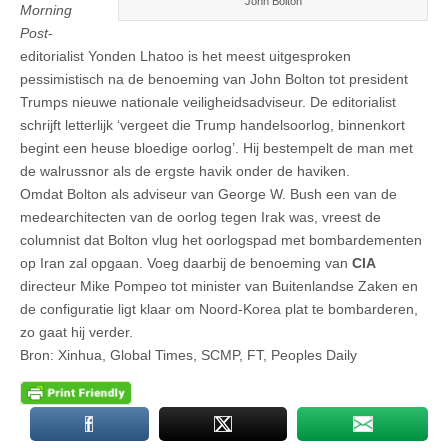
John Bolton
Morning
Post
-
editorialist Yonden Lhatoo is het meest uitgesproken
pessimistisch na de benoeming van John Bolton tot president
Trumps nieuwe nationale veiligheidsadviseur. De editorialist
schrijft letterlijk ‘vergeet die Trump handelsoorlog, binnenkort
begint een heuse bloedige oorlog’. Hij bestempelt de man met
de walrussnor als de ergste havik onder de haviken.
Omdat Bolton als adviseur van George W. Bush een van de
medearchitecten van de oorlog tegen Irak was, vreest de
columnist dat Bolton vlug het oorlogspad met bombardementen
op Iran zal opgaan. Voeg daarbij de benoeming van
CIA
directeur Mike Pompeo tot minister van Buitenlandse Zaken en
de configuratie ligt klaar om Noord-Korea plat te bombarderen,
zo gaat hij verder.
Bron: Xinhua, Global Times, SCMP, FT, Peoples Daily