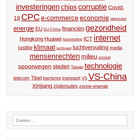
investeringen
corruptie
chips
Covid-
CPC
e-commerce
economie
19
elektriciteit
gezondheid
energie
financiën
EU
EU-China
internet
ICT
Hongkong
Huawei
huisvesting
klimaat
luchtvervuiling
justitie
media
luchtvaart
mensenrechten
milieu
sociaal
technologie
spoorwegen
steden
Taiwan
VS-China
Tibet
toerisme
transport
telecom
VS
Xinjiang
zijderoutes
zonne-energie
Zoeken
naar: