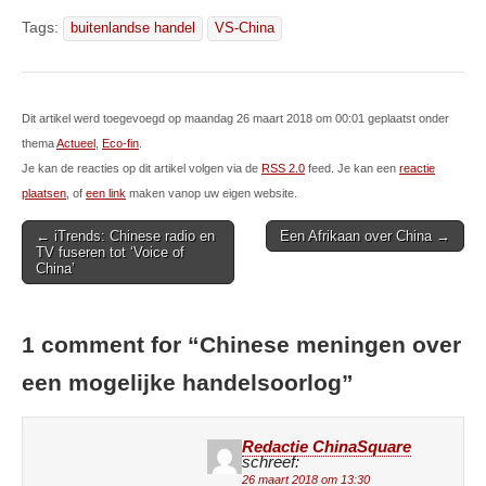
Tags:
buitenlandse handel
VS-China
Dit artikel werd toegevoegd op maandag 26 maart 2018 om 00:01 geplaatst onder
thema
Actueel
,
Eco-fin
.
Je kan de reacties op dit artikel volgen via de
RSS 2.0
feed. Je kan een
reactie
plaatsen
, of
een link
maken vanop uw eigen website.
Post
← iTrends: Chinese radio en
Een Afrikaan over China →
TV fuseren tot ‘Voice of
navigation
China’
1 comment for “
Chinese meningen over
een mogelijke handelsoorlog
”
Redactie ChinaSquare
schreef:
26 maart 2018 om 13:30