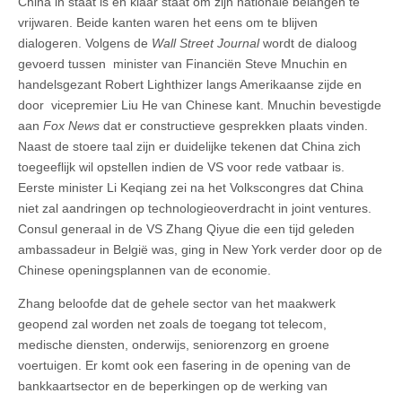
China in staat is en klaar staat om zijn nationale belangen te
vrijwaren. Beide kanten waren het eens om te blijven
dialogeren. Volgens de
Wall Street Journal
wordt de dialoog
gevoerd tussen minister van Financiën Steve Mnuchin en
handelsgezant Robert Lighthizer langs Amerikaanse zijde en
door vicepremier Liu He van Chinese kant. Mnuchin bevestigde
aan
Fox News
dat er constructieve gesprekken plaats vinden.
Naast de stoere taal zijn er duidelijke tekenen dat China zich
toegeeflijk wil opstellen indien de VS voor rede vatbaar is.
Eerste minister Li Keqiang zei na het Volkscongres dat China
niet zal aandringen op technologieoverdracht in joint ventures.
Consul generaal in de VS Zhang Qiyue die een tijd geleden
ambassadeur in België was, ging in New York verder door op de
Chinese openingsplannen van de economie.
Zhang beloofde dat de gehele sector van het maakwerk
geopend zal worden net zoals de toegang tot telecom,
medische diensten, onderwijs, seniorenzorg en groene
voertuigen. Er komt ook een fasering in de opening van de
bankkaartsector en de beperkingen op de werking van