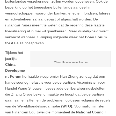
buitenlandse verzekeringen zullen worden opgeheven. Ook de
beperking op het toegestane buitenlands aandeel in
vennootschappen waaronder banken, effecten, fondsen, futures
en activabeheer zal aangepast of afgeschaft worden. De
Financial Times
meent te weten dat de regering deze laatste
liberalisering al in mei wil goedkeuren. Meer duidelijkheid wordt
verwacht wanneer Xi Jinping volgende week het
Boao Forum
for Asia
zal toespreken.
Tijdens het
jaarlijks
China Development Forum
China
Developme
nt Forum
herhaalde vicepremier Han Zheng zondag dat een
handelsoorlog nefast is voor beide partijen. Viceminister voor
Handel Wang Shouwen bevestigde de liberaliseringsbeloften
die Zhang Qiyue bekend maakte en hoopt dat beide partijen
gaan samen zitten en de problemen oplossen volgens de regels
van de Wereldhandelsorganisatie (
WTO)
. Voormalig minister
van Financiën Lou Jiwei die momenteel de
National Council