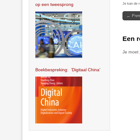
Je kan de r
op een tweesprong
Post
← Prem
navigat
Een r
Je moet
Boekbespreking: ‘Digitaal China’