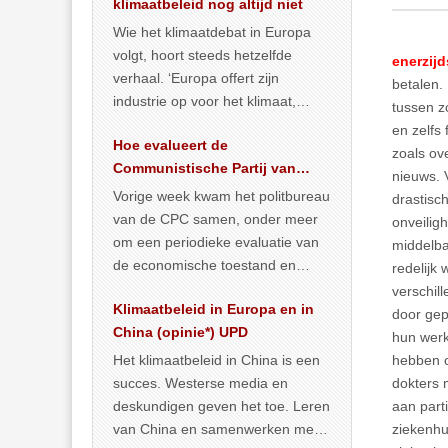
klimaatbeleid nog altijd niet
Wie het klimaatdebat in Europa
volgt, hoort steeds hetzelfde
enerzijd
verhaal. ‘Europa offert zijn
betalen.
industrie op voor het klimaat,
tussen z
terwijl China onder het mom van
en zelfs
Hoe evalueert de
vergroening
… >> lees meer
zoals ov
Communistische Partij van
nieuws. V
China de economische
Vorige week kwam het politbureau
drastisc
situatie?
van de CPC samen, onder meer
onveilig
om een periodieke evaluatie van
middelba
de economische toestand en
redelijk
politiek te maken. We
verschil
Klimaatbeleid in Europa en in
publiceerden
… >> lees meer
door gep
China (opinie*) UPD
hun werk
Het klimaatbeleid in China is een
hebben o
succes. Westerse media en
dokters 
deskundigen geven het toe. Leren
aan part
van China en samenwerken met
ziekenhu