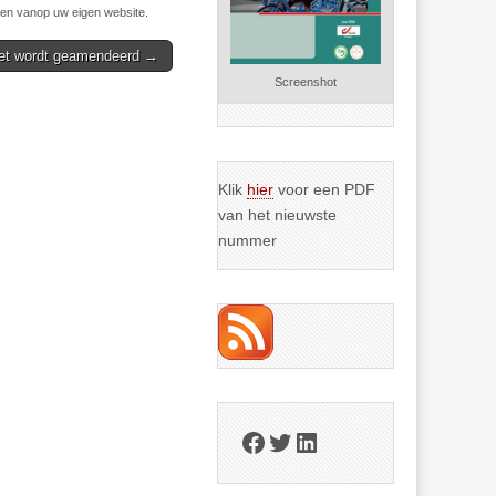
n vanop uw eigen website.
wet wordt geamendeerd →
Screenshot
Klik
hier
voor een PDF
van het nieuwste
nummer
Facebook
Twitter
LinkedIn