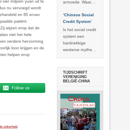
economisch
 vier miljoen yuan uit te
econoom Michael
armoede. Waar
wonder
 dus nu vervoegd wordt
Roberts. Het laat
China er de
n behandeld en 85 ervan
zien dat
‘Chinese Social
voorbije veertig
aalde patiënt.
… >> lees meer
Credit System’
jaar in slaagde
 Zij wijzen erop dat de
meer dan 800
Is het social credit
ties niet het hele
miljoen mensen
system een
p een verdere hervorming
uit de armoede
hardnekkige
rlijk loon krijgen en de
… >> lees meer
westerse mythe of
eten helpen erop
de dagelijkse
realiteit in China?
TIJDSCHRIFT
VERENIGING
BELGIË-CHINA
Follow us
le zekerheid
.