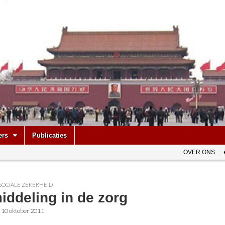
be
ers
Publicaties
OVER ONS
SOCIALE ZEKERHEID
iddeling in de zorg
•
10 oktober 2011