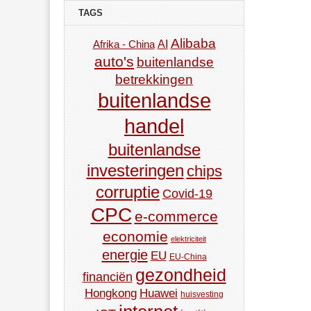
TAGS
Alibaba
AI
Afrika - China
auto's
buitenlandse
betrekkingen
buitenlandse
handel
buitenlandse
investeringen
chips
corruptie
Covid-19
CPC
e-commerce
economie
elektriciteit
energie
EU
EU-China
gezondheid
financiën
Hongkong
Huawei
huisvesting