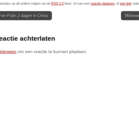
eacties op dit artikel volgen via de
RSS 2.0
feed. Je kan een
reactie plaatsen
, of
een link
make
ier Putin 2 dagen in China
Milieu
ion
eactie achterlaten
inloggen
om een reactie te kunnen plaatsen.