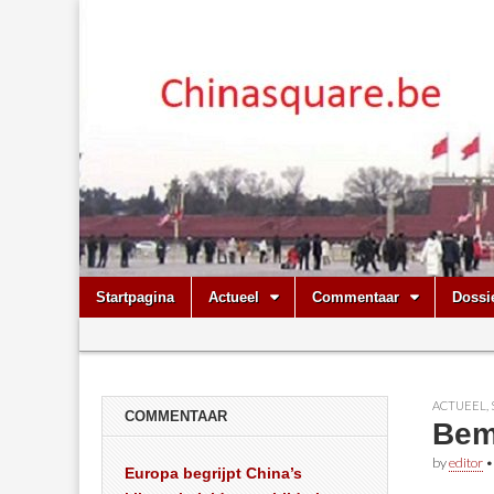
Chinasquare.
Skip
Main
Startpagina
Actueel
Commentaar
Dossi
to
menu
Sub
content
menu
ACTUEEL
,
COMMENTAAR
Bem
by
editor
Europa begrijpt China’s