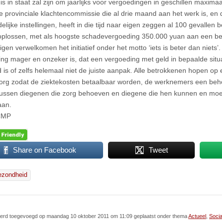
s in staat zal zijn om jaarlijks voor vergoedingen in geschillen maximaal
e provinciale klachtencommissie die al drie maand aan het werk is, en
delijke instellingen, heeft in die tijd naar eigen zeggen al 100 gevalle
plossen, met als hoogste schadevergoeding 350.000 yuan aan een bep
en verwelkomen het initiatief onder het motto ‘iets is beter dan niets’.
ring mager en onzeker is, dat een vergoeding met geld in bepaalde situa
 is of zelfs helemaal niet de juiste aanpak. Alle betrokkenen hopen o
org zodat de ziektekosten betaalbaar worden, de werknemers een behoo
 tussen diegenen die zorg behoeven en diegene die hen kunnen en mo
aan.
CMP
Share on Facebook
Tweet
ezondheid
l werd toegevoegd op maandag 10 oktober 2011 om 11:09 geplaatst onder thema
Actueel
,
Socia