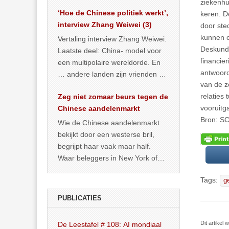
het land dan maar? ‘Dat
ziekenhui
‘Hoe de Chinese politiek werkt’,
… >> lees meer
keren. D
interview Zhang Weiwei (3)
door ste
kunnen o
Vertaling interview Zhang Weiwei.
Deskundig
Laatste deel: China- model voor
financie
een multipolaire wereldorde. En
antwoord
… andere landen zijn vrienden of
van de z
kunnen het worden.
relaties
Zeg niet zomaar beurs tegen de
vooruitg
Chinese aandelenmarkt
Bron: S
Wie de Chinese aandelenmarkt
bekijkt door een westerse bril,
begrijpt haar vaak maar half.
Waar beleggers in New York of
Londen vooral kijken naar winst,
Tags:
g
… >> lees meer
PUBLICATIES
Dit artike
De Leestafel # 108: AI mondiaal