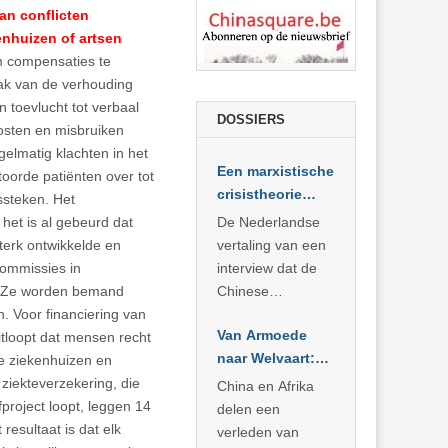
an conflicten
nhuizen of artsen
om compensaties te
lak van de verhouding
toevlucht tot verbaal
DOSSIERS
kosten en misbruiken
elmatig klachten in het
Een marxistische
toorde patiënten over tot
crisistheorie
ssteken. Het
voor vandaag
het is al gebeurd dat
De Nederlandse
terk ontwikkelde en
vertaling van een
commissies in
interview dat de
u. Ze worden bemand
Chinese
. Voor financiering van
Academie voor
Van Armoede
itloopt dat mensen recht
Sociale
naar Welvaart:
e ziekenhuizen en
Wetenschappen
Wat Afrika kan
ziekteverzekering, die
afnam van de
China en Afrika
leren van
project loopt, leggen 14
Britse
delen een
China’s
resultaat is dat elk
marxistische
verleden van