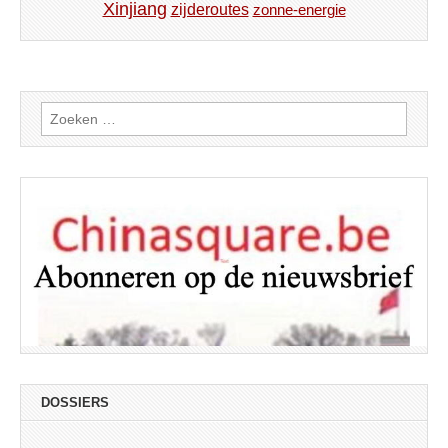
Xinjiang
zijderoutes
zonne-energie
Zoeken
naar:
DOSSIERS