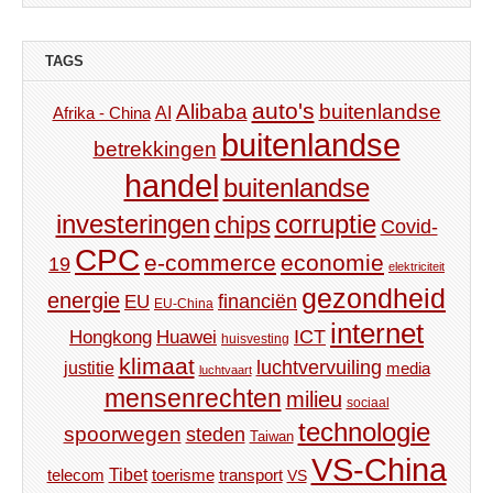
TAGS
auto's
Alibaba
buitenlandse
AI
Afrika - China
buitenlandse
betrekkingen
handel
buitenlandse
investeringen
corruptie
chips
Covid-
CPC
e-commerce
economie
19
elektriciteit
gezondheid
energie
financiën
EU
EU-China
internet
ICT
Hongkong
Huawei
huisvesting
klimaat
luchtvervuiling
justitie
media
luchtvaart
mensenrechten
milieu
sociaal
technologie
spoorwegen
steden
Taiwan
VS-China
Tibet
toerisme
transport
telecom
VS