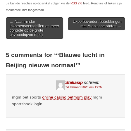
Je kan de reacties op dit artikel volgen via de
RSS 2.0
feed. Reacties of linken zijn
momenteel niet toegestaan.
Post
← Naar minder
Expo bevordert betrekkingen
inkomensverschillen en meer
met Arabische staten →
navigation
controle op de grote
privébedrijven (upd)
5 comments for “
‘Blauwe lucht in
Beijing nieuwe normaal’
”
Stellasip
schreef:
14 februari 2026 om 13:02
mgm bet sports
online casino betmgm play
mgm
sportsbook login