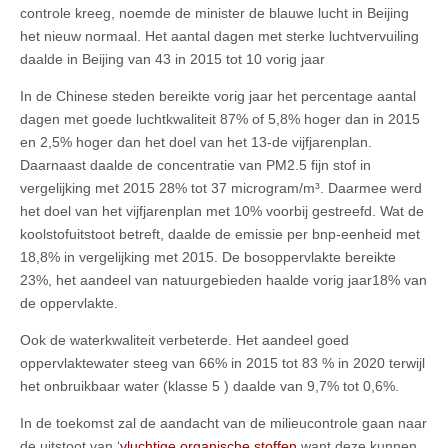
controle kreeg, noemde de minister de blauwe lucht in Beijing
het nieuw normaal. Het aantal dagen met sterke luchtvervuiling
daalde in Beijing van 43 in 2015 tot 10 vorig jaar
In de Chinese steden bereikte vorig jaar het percentage aantal
dagen met goede luchtkwaliteit 87% of 5,8% hoger dan in 2015
en 2,5% hoger dan het doel van het 13-de vijfjarenplan.
Daarnaast daalde de concentratie van PM2.5 fijn stof in
vergelijking met 2015 28% tot 37 microgram/m³. Daarmee werd
het doel van het vijfjarenplan met 10% voorbij gestreefd. Wat de
koolstofuitstoot betreft, daalde de emissie per bnp-eenheid met
18,8% in vergelijking met 2015. De bosoppervlakte bereikte
23%, het aandeel van natuurgebieden haalde vorig jaar18% van
de oppervlakte.
Ook de waterkwaliteit verbeterde. Het aandeel goed
oppervlaktewater steeg van 66% in 2015 tot 83 % in 2020 terwijl
het onbruikbaar water (klasse 5 ) daalde van 9,7% tot 0,6%.
In de toekomst zal de aandacht van de milieucontrole gaan naar
de uitstoot van ‘
vluchtige organische stoffen
want deze kunnen