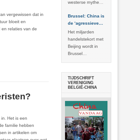
… >> lees meer
westerse mythe of
de dagelijkse
van vergewissen dat in
Brussel: China is
realiteit in China?
tuur bloeit en
de ‘agressieve
 en relaties van de
schuldige’
Het miljarden
handelstekort met
Beijing wordt in
Brussel
voorgesteld als
bewijs van
economische
TIJDSCHRIFT
agressie. In
VERENIGING
BELGIË-CHINA
werkelijkheid
eristen?
verhult die
spectaculaire
rekensom vooral
 in. Het is een
de industriële
de familie hebben
achterstand die
sen in artikelen om
… >> lees meer
ntaar plaatsen over wat