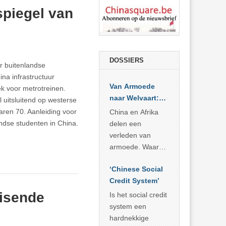
spiegel van
DOSSIERS
r buitenlandse
na infrastructuur
Van Armoede
ek voor metrotreinen.
naar Welvaart:
l uitsluitend op westerse
Wat Afrika kan
jaren 70. Aanleiding voor
China en Afrika
leren van
andse studenten in China.
delen een
China’s
verleden van
economisch
armoede. Waar
wonder
China er de
‘Chinese Social
voorbije veertig
Credit System’
jaar in slaagde
meer dan 800
uisende
Is het social credit
miljoen mensen
system een
uit de armoede
hardnekkige