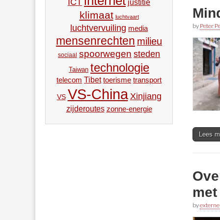
internet
ICT
justitie
Min
klimaat
luchtvaart
by
Peter Pe
luchtvervuiling
media
mensenrechten
milieu
spoorwegen
steden
sociaal
technologie
Taiwan
Tibet
toerisme
transport
telecom
VS-China
Xinjiang
VS
zijderoutes
zonne-energie
Lees m
Over
met 
by
externe