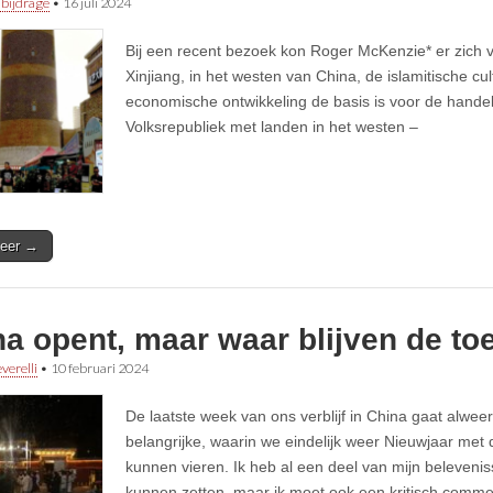
 bijdrage
•
16 juli 2024
Bij een recent bezoek kon Roger McKenzie* er zich 
Xinjiang, in het westen van China, de islamitische cul
economische ontwikkeling de basis is voor de handel
Volksrepubliek met landen in het westen –
eer →
a opent, maar waar blijven de to
verelli
•
10 februari 2024
De laatste week van ons verblijf in China gaat alweer
belangrijke, waarin we eindelijk weer Nieuwjaar met 
kunnen vieren. Ik heb al een deel van mijn belevenis
kunnen zetten, maar ik moet ook een kritisch comme