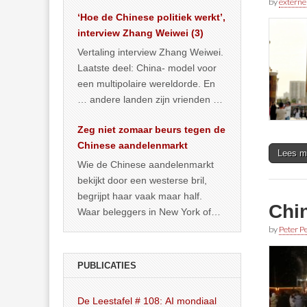
by
externe
het land dan maar? ‘Dat
‘Hoe de Chinese politiek werkt’,
… >> lees meer
interview Zhang Weiwei (3)
Vertaling interview Zhang Weiwei.
Laatste deel: China- model voor
een multipolaire wereldorde. En
… andere landen zijn vrienden of
kunnen het worden.
Zeg niet zomaar beurs tegen de
Chinese aandelenmarkt
Lees m
Wie de Chinese aandelenmarkt
bekijkt door een westerse bril,
begrijpt haar vaak maar half.
Chin
Waar beleggers in New York of
Londen vooral kijken naar winst,
by
Peter Pe
… >> lees meer
PUBLICATIES
De Leestafel # 108: AI mondiaal