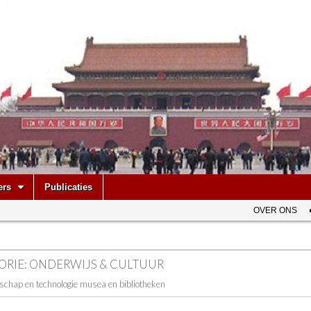
be
ers
Publicaties
OVER ONS
ORIE:
ONDERWIJS & CULTUUR
schap en technologie musea en bibliotheken