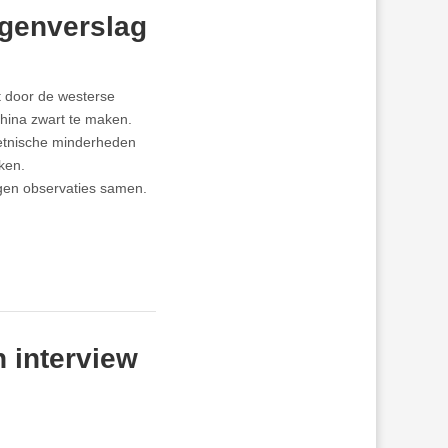
igenverslag
t door de westerse
hina zwart te maken.
etnische minderheden
oken.
igen observaties samen.
 interview