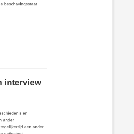
d de beschavingsstaat
.
 interview
geschiedenis en
en ander
egelijkertijd een ander
e natiestaat.