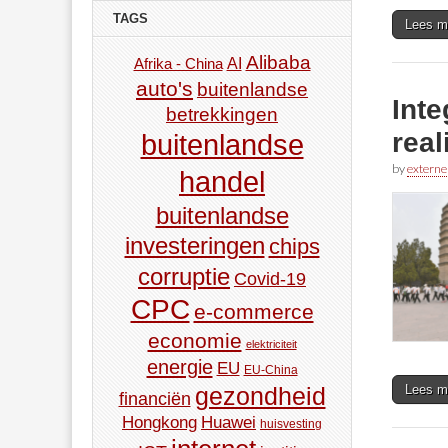
TAGS
Lees m
Alibaba
AI
Afrika - China
auto's
buitenlandse
Int
betrekkingen
real
buitenlandse
by
externe
handel
buitenlandse
investeringen
chips
corruptie
Covid-19
CPC
e-commerce
economie
elektriciteit
energie
EU
EU-China
Lees m
gezondheid
financiën
Hongkong
Huawei
huisvesting