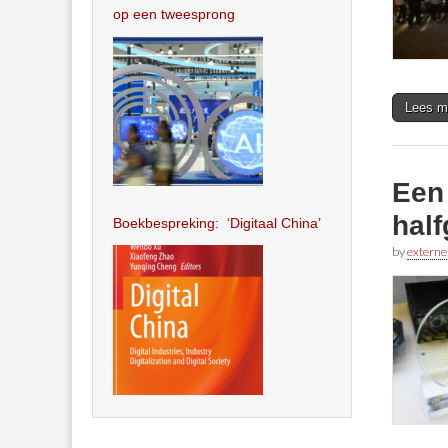
op een tweesprong
Lees m
Een 
half
Boekbespreking: ‘Digitaal China’
by
externe