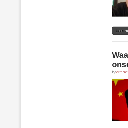
Lees m
Waa
onsc
by
externe