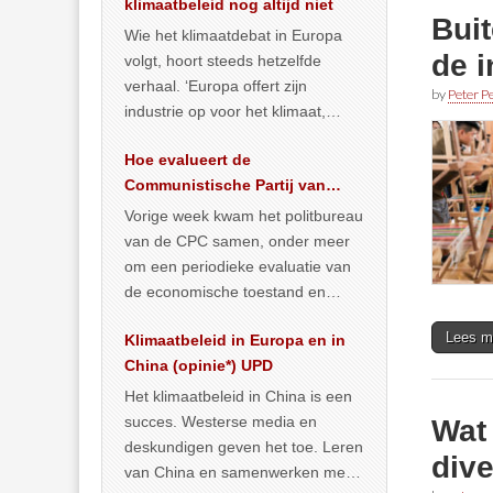
klimaatbeleid nog altijd niet
Buit
Wie het klimaatdebat in Europa
de i
volgt, hoort steeds hetzelfde
verhaal. ‘Europa offert zijn
by
Peter Pe
industrie op voor het klimaat,
terwijl China onder het mom van
Hoe evalueert de
vergroening
… >> lees meer
Communistische Partij van
China de economische
Vorige week kwam het politbureau
toestand?
van de CPC samen, onder meer
om een periodieke evaluatie van
de economische toestand en
politiek te maken. We
Lees m
Klimaatbeleid in Europa en in
publiceerden
… >> lees meer
China (opinie*) UPD
Het klimaatbeleid in China is een
succes. Westerse media en
Wat 
deskundigen geven het toe. Leren
dive
van China en samenwerken met