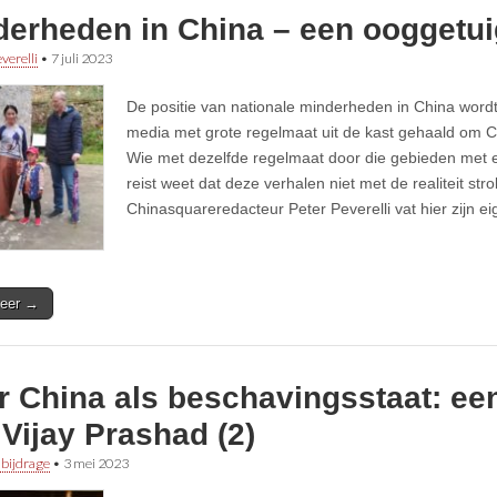
derheden in China – een ooggetu
verelli
•
7 juli 2023
De positie van nationale minderheden in China word
media met grote regelmaat uit de kast gehaald om C
Wie met dezelfde regelmaat door die gebieden met 
reist weet dat deze verhalen niet met de realiteit str
Chinasquareredacteur Peter Peverelli vat hier zijn e
eer →
 China als beschavingsstaat: een
Vijay Prashad (2)
 bijdrage
•
3 mei 2023