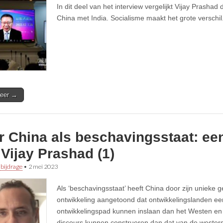
In dit deel van het interview vergelijkt Vijay Prasha
China met India. Socialisme maakt het grote verschil
eer →
 China als beschavingsstaat: een
Vijay Prashad (1)
 bijdrage
•
2 mei 2023
Als ‘beschavingsstaat’ heeft China door zijn unieke 
ontwikkeling aangetoond dat ontwikkelingslanden e
ontwikkelingspad kunnen inslaan dan het Westen en t
discours kunnen construeren dan dat van de westers