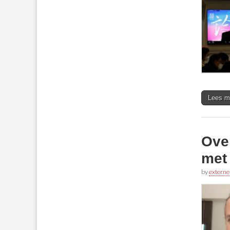
Lees m
Over
met 
by
externe