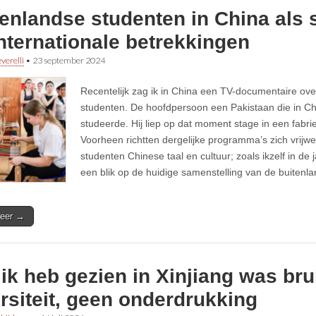
enlandse studenten in China als 
nternationale betrekkingen
verelli
•
23 september 2024
Recentelijk zag ik in China een TV-documentaire ove
studenten. De hoofdpersoon een Pakistaan die in Chi
studeerde. Hij liep op dat moment stage in een fabri
Voorheen richtten dergelijke programma’s zich vrijwe
studenten Chinese taal en cultuur; zoals ikzelf in de 
een blik op de huidige samenstelling van de buitenl
eer →
ik heb gezien in Xinjiang was br
rsiteit, geen onderdrukking