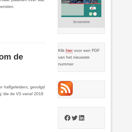
eristen.
Screenshot
Klik
hier
voor een PDF
 om de
van het nieuwste
nummer
r halfgeleiders, gevolgd
g’ die de VS vanaf 2018
Facebook
Twitter
LinkedIn