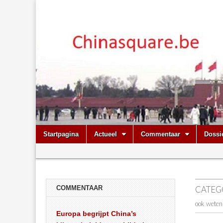
Chinasquare.
Skip
Main
Startpagina
Actueel
Commentaar
Dossi
to
menu
Sub
content
menu
COMMENTAAR
CATEG
ook weten
Europa begrijpt China’s