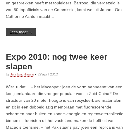
en gesprekken heeft met topleiders. Barroso, die vergezeld is
van 50 topofficials van de Commissie, komt wel uit Japan. Ook
Catherine Ashton maakt…
Lees meer →
Expo 2010: nog twee keer
slapen
by
Jan Jonckheere
•
29 april 2010
Wist u dat… – het Macaopaviljoen de vorm aanneemt van een
konijnenlantaarn die vroeger populair was in Zuid-China? De
structuur van 20 meter hoogte is van recycleerbare materialen
en zit in een dubbelglazig membraan met fluorescerende
schermen naar buiten en zonne-energie en regenwatercollectie
binnenin. Toeristen uit het vasteland maken de helft uit van
Macao’s toerisme. – het Pakistaans paviljoen een replica is van