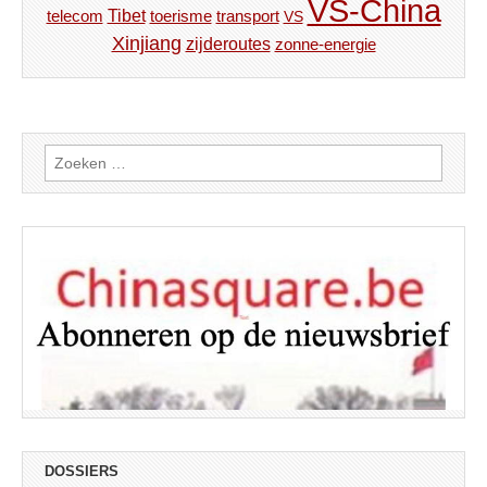
VS-China
Tibet
toerisme
transport
telecom
VS
Xinjiang
zijderoutes
zonne-energie
Zoeken
naar:
DOSSIERS