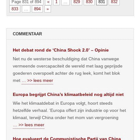
Page 831 of 894
«
1
…
829
830
831
832
833
…
894
»
COMMENTAAR
Het debat rond de ‘China Shock 2.0’ – Opinie
Net nu de westerse beschuldiging dat China vanwege
vermeende overcapaciteit de wereld met laag geprijsde
goederen overspoelt achter de rug leek, komt het blok
met
… >> lees meer
Europa begrijpt China’s klimaatbeleid nog altijd niet
Wie het klimaatdebat in Europa volgt, hoort steeds
hetzelfde verhaal. ‘Europa offert zijn industrie op voor het
klimaat, terwijl China onder het mom van vergroening
… >> lees meer
Hoe evalueert de Communistische Partij van China