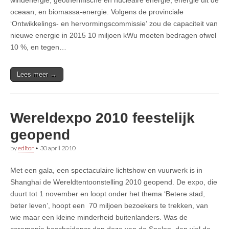
oceaan, en biomassa-energie. Volgens de provinciale
‘Ontwikkelings- en hervormingscommissie’ zou de capaciteit van
nieuwe energie in 2015 10 miljoen kWu moeten bedragen ofwel
10 %, en tegen…
Lees meer →
Wereldexpo 2010 feestelijk
geopend
by
editor
•
30 april 2010
Met een gala, een spectaculaire lichtshow en vuurwerk is in
Shanghai de Wereldtentoonstelling 2010 geopend. De expo, die
duurt tot 1 november en loopt onder het thema ‘Betere stad,
beter leven’, hoopt een 70 miljoen bezoekers te trekken, van
wie maar een kleine minderheid buitenlanders. Was de
ceremonie bescheidener dan deze van de Spelen, dan viel de