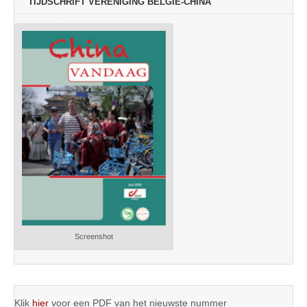
TIJDSCHRIFT VERENIGING BELGIË-CHINA
Screenshot
Klik
hier
voor een PDF van het nieuwste nummer