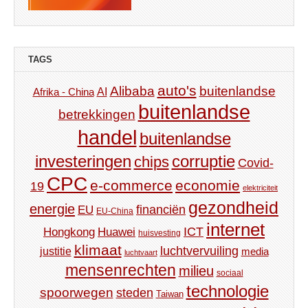
TAGS
auto's
Alibaba
buitenlandse
AI
Afrika - China
buitenlandse
betrekkingen
handel
buitenlandse
investeringen
corruptie
chips
Covid-
CPC
e-commerce
economie
19
elektriciteit
gezondheid
energie
financiën
EU
EU-China
internet
ICT
Hongkong
Huawei
huisvesting
klimaat
luchtvervuiling
justitie
media
luchtvaart
mensenrechten
milieu
sociaal
technologie
spoorwegen
steden
Taiwan