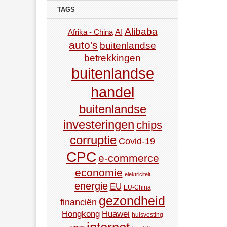
TAGS
Alibaba
AI
Afrika - China
auto's
buitenlandse
betrekkingen
buitenlandse
handel
buitenlandse
investeringen
chips
corruptie
Covid-19
CPC
e-commerce
economie
elektriciteit
energie
EU
EU-China
gezondheid
financiën
Hongkong
Huawei
huisvesting