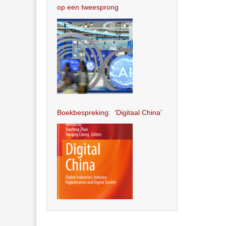
op een tweesprong
Boekbespreking: ‘Digitaal China’