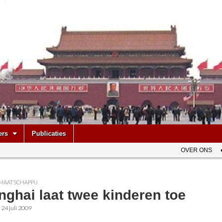
be
ers
Publicaties
OVER ONS
MAATSCHAPPIJ
ghai laat twee kinderen toe
•
24 juli 2009