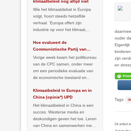
klimaatbeleid nog altijd niet
Wie het klimaatdebat in Europa
volgt, hoort steeds hetzelfde
verhaal. ‘Europa offert zijn
industrie op voor het klimaat,
daarmee 
terwijl China onder het mom van
ouder da
Hoe evalueert de
vergroening
… >> lees meer
Eigenlij
Communistische Partij van
kinderen
China de economische
Vorige week kwam het politbureau
zijn ver
situatie?
van de CPC samen, onder meer
en stres
om een periodieke evaluatie van
de economische toestand en
politiek te maken. We
Klimaatbeleid in Europa en in
publiceerden
… >> lees meer
China (opinie*) UPD
Tags:
d
Het klimaatbeleid in China is een
succes. Westerse media en
deskundigen geven het toe. Leren
Dit artikel
van China en samenwerken met
Je kan de r