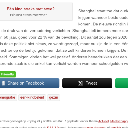
Shanghai staat toe dat oud
Eén kind straks met twee?
krijgen wanneer beide oude
komen. De nieuwe richtlijn 
de druk van de veroudering verlichten. Shanghai telt immers meer da
n 60 jaar, goed voor 22 % van de bevolking. Dit aantal zou tegen 2020 z
k is deze politiek niet nieuw, zo wordt gezegd, maar nu zijn de in een 
 echter op de leeftijd gekomen dat ze zelf kinderen kunnen krijgen. De r
deeld. Sommigen vinden het wel positief. Anderen benadrukken dat een
serende zaak is die enkel kan verlicht worden wanneer schoolgelden 
Share on Facebook
Tweet
emografie
een-kindbeleid
gezin
 werd toegevoegd op vrijdag 24 juli 2009 om 04:57 geplaatst onder thema
Actueel
,
Maatschappi
eacties op dit artikel volgen via de
RSS 2.0
feed. Je kan een
reactie plaatsen
, of
een link
make