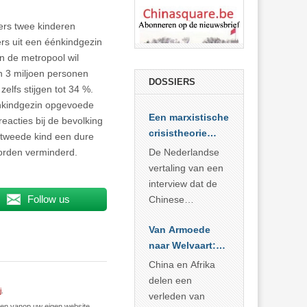
ers twee kinderen
rs uit een éénkindgezin
in de metropool wil
n 3 miljoen personen
DOSSIERS
elfs stijgen tot 34 %.
éénkindgezin opgevoede
Een marxistische
eacties bij de bevolking
crisistheorie
 tweede kind een dure
voor vandaag
worden verminderd.
De Nederlandse
vertaling van een
interview dat de
Follow us
Chinese
Academie voor
Van Armoede
Sociale
naar Welvaart:
Wetenschappen
Wat Afrika kan
afnam van de
China en Afrika
leren van
Britse
delen een
j
.
China’s
marxistische
verleden van
n vanop uw eigen website.