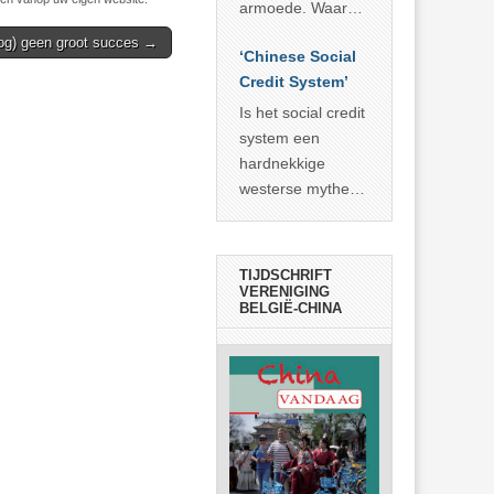
economisch
econoom Michael
armoede. Waar
wonder
Roberts. Het laat
China er de
nog) geen groot succes →
zien dat
‘Chinese Social
voorbije veertig
… >> lees meer
Credit System’
jaar in slaagde
meer dan 800
Is het social credit
miljoen mensen
system een
uit de armoede
hardnekkige
… >> lees meer
westerse mythe of
de dagelijkse
realiteit in China?
TIJDSCHRIFT
VERENIGING
BELGIË-CHINA