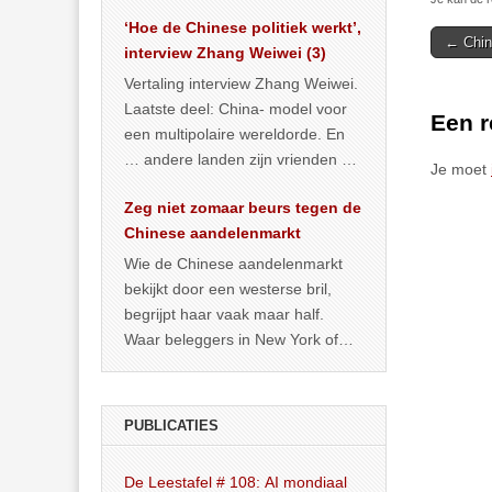
het land dan maar? ‘Dat
‘Hoe de Chinese politiek werkt’,
… >> lees meer
Post
← Chine
interview Zhang Weiwei (3)
navigat
Vertaling interview Zhang Weiwei.
Laatste deel: China- model voor
Een r
een multipolaire wereldorde. En
… andere landen zijn vrienden of
Je moet
kunnen het worden.
Zeg niet zomaar beurs tegen de
Chinese aandelenmarkt
Wie de Chinese aandelenmarkt
bekijkt door een westerse bril,
begrijpt haar vaak maar half.
Waar beleggers in New York of
Londen vooral kijken naar winst,
… >> lees meer
PUBLICATIES
De Leestafel # 108: AI mondiaal