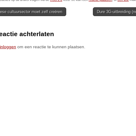
se cultuursector moet zelf creëren
Dure 3G-uitbreiding (
ion
eactie achterlaten
inloggen
om een reactie te kunnen plaatsen.