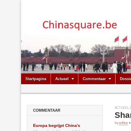
Chinasquare.
Skip
Main
Startpagina
Actueel
Commentaar
Dossi
to
menu
Sub
content
menu
ACTUEEL
,
COMMENTAAR
Shan
by
editor
Europa begrijpt China’s