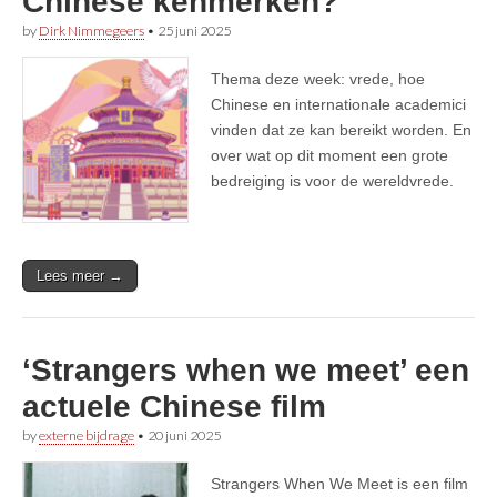
Chinese kenmerken?
by
Dirk Nimmegeers
•
25 juni 2025
Thema deze week: vrede, hoe
Chinese en internationale academici
vinden dat ze kan bereikt worden. En
over wat op dit moment een grote
bedreiging is voor de wereldvrede.
Lees meer →
‘Strangers when we meet’ een
actuele Chinese film
by
externe bijdrage
•
20 juni 2025
Strangers When We Meet is een film