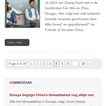
uit 2024 van Zhang Guoli met in de
hoofdrollen Fan Wei en Zhou
Dongyu. Hier volgt een mild kritische,
lovende recensie geschreven door
Alfie Howis* en gepubliceerd** op
Friends of Socialist China.
Lees meer →
Page 4 of 28
«
1
2
3
4
5
6
…
28
»
COMMENTAAR
Europa begrijpt China’s klimaatbeleid nog altijd niet
Wie het klimaatdebat in Europa volgt, hoort steeds