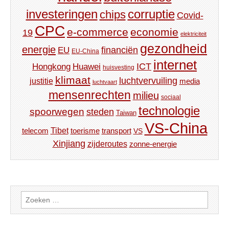
investeringen
corruptie
chips
Covid-
CPC
e-commerce
economie
19
elektriciteit
gezondheid
energie
financiën
EU
EU-China
internet
ICT
Hongkong
Huawei
huisvesting
klimaat
luchtvervuiling
justitie
media
luchtvaart
mensenrechten
milieu
sociaal
technologie
spoorwegen
steden
Taiwan
VS-China
Tibet
toerisme
transport
telecom
VS
Xinjiang
zijderoutes
zonne-energie
Zoeken
naar: