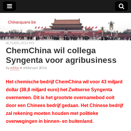
Chinasquare.be
ACTUEEL
,
ECO-FIN
ChemChina wil collega
Syngenta voor agribusiness
by
editor
•
4 februari 2016
Het chemische bedrijf ChemChina wil voor 43 miljard
dollar (38,8 miljard euro) het Zwitserse Syngenta
overnemen. Dit is het grootste overnamebod ooit
door een Chinees bedrijf gedaan. Het Chinese bedrijf
zal rekening moeten houden met politieke
overwegingen in binnen- en buitenland.