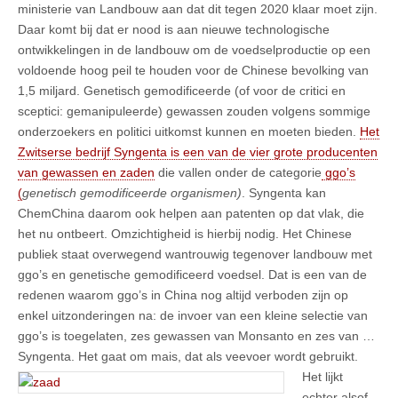
ministerie van Landbouw aan dat dit tegen 2020 klaar moet zijn.
Daar komt bij dat er nood is aan nieuwe technologische
ontwikkelingen in de landbouw om de voedselproductie op een
voldoende hoog peil te houden voor de Chinese bevolking van
1,5 miljard. Genetisch gemodificeerde (of voor de critici en
sceptici: gemanipuleerde) gewassen zouden volgens sommige
onderzoekers en politici uitkomst kunnen en moeten bieden.
Het
Zwitserse bedrijf Syngenta is een van de vier grote producenten
van gewassen en zaden
die vallen onder de categorie
ggo’s
(
genetisch gemodificeerde organismen)
. Syngenta kan
ChemChina daarom ook helpen aan patenten op dat vlak, die
het nu ontbeert. Omzichtigheid is hierbij nodig. Het Chinese
publiek staat overwegend wantrouwig tegenover landbouw met
ggo’s en genetische gemodificeerd voedsel. Dat is een van de
redenen waarom ggo’s in China nog altijd verboden zijn op
enkel uitzonderingen na: de invoer van een kleine selectie van
ggo’s is toegelaten, zes gewassen van Monsanto en zes van …
Syngenta. Het gaat om mais, dat als veevoer wordt gebruikt.
Het lijkt
echter alsof