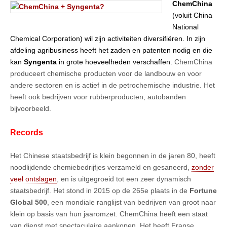
ChemChina
(voluit China
National
Chemical Corporation) wil zijn activiteiten diversifiëren. In zijn
afdeling agribusiness heeft het zaden en patenten nodig en die
kan
Syngenta
in grote hoeveelheden verschaffen.
ChemChina
produceert chemische producten voor de landbouw en voor
andere sectoren en is actief in de petrochemische industrie. Het
heeft ook bedrijven voor rubberproducten, autobanden
bijvoorbeeld.
Records
Het Chinese staatsbedrijf is klein begonnen in de jaren 80, heeft
noodlijdende chemiebedrijfjes verzameld en gesaneerd,
zonder
veel ontslagen
, en is uitgegroeid tot een zeer dynamisch
staatsbedrijf. Het stond in 2015 op de 265e plaats in de
Fortune
Global 500
, een mondiale ranglijst van bedrijven van groot naar
klein op basis van hun jaaromzet. ChemChina heeft een staat
van dienst met spectaculaire aankopen. Het heeft Franse