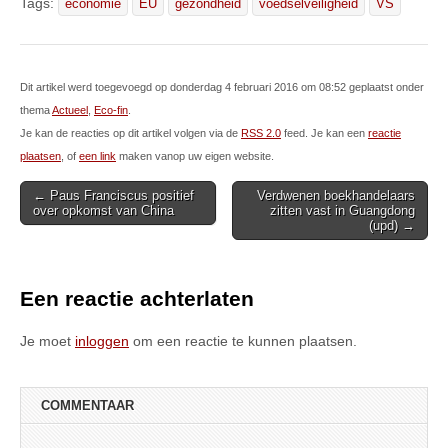
Tags:
economie
EU
gezondheid
voedselveiligheid
VS
Dit artikel werd toegevoegd op donderdag 4 februari 2016 om 08:52 geplaatst onder
thema
Actueel
,
Eco-fin
.
Je kan de reacties op dit artikel volgen via de
RSS 2.0
feed. Je kan een
reactie
plaatsen
, of
een link
maken vanop uw eigen website.
Post
← Paus Franciscus positief
Verdwenen boekhandelaars
over opkomst van China
zitten vast in Guangdong
navigation
(upd) →
Een reactie achterlaten
Je moet
inloggen
om een reactie te kunnen plaatsen.
COMMENTAAR