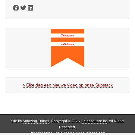
Facebook
Twitter
LinkedIn
> Elke dag een nieuwe video op onze Substack
Site by
Amazing Things
. Copyright © 2026
Chinasquare.be
. All Rights
Reserved.
The Magazine Basic Theme by
bavotasan.com
.