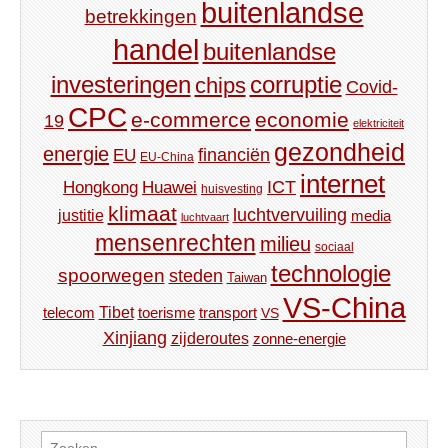
buitenlandse
betrekkingen
handel
buitenlandse
investeringen
corruptie
chips
Covid-
CPC
e-commerce
economie
19
elektriciteit
gezondheid
energie
financiën
EU
EU-China
internet
ICT
Hongkong
Huawei
huisvesting
klimaat
luchtvervuiling
justitie
media
luchtvaart
mensenrechten
milieu
sociaal
technologie
spoorwegen
steden
Taiwan
VS-China
Tibet
toerisme
transport
telecom
VS
Xinjiang
zijderoutes
zonne-energie
Zoeken