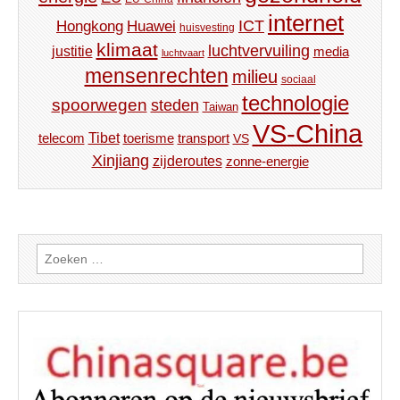
internet
ICT
Hongkong
Huawei
huisvesting
klimaat
luchtvervuiling
justitie
media
luchtvaart
mensenrechten
milieu
sociaal
technologie
spoorwegen
steden
Taiwan
VS-China
Tibet
toerisme
transport
telecom
VS
Xinjiang
zijderoutes
zonne-energie
Zoeken
naar: