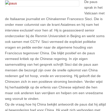
De paus
sprak in het
Vaticaan met
de Italiaanse journalist en Chinakenner Francesco Sisci. Die is
onder meer columnist van de krant Asiatimes en hij nam het
interview exclusief voor hen af. Hij is geassocieerd senior
onderzoeker bij de Renmin Universiteit in Beijing en werkt soms
ook samen met CCTV. Sisci vermeed de expliciet politieke
vragen en peilde eerder naar de algemene houding van
Franciscus tegenover China. Die blijkt positief en de paus
vermeed kritiek op de Chinese regering. In zijn eigen
samenvatting van het gesprek schrijft Sisci dat de paus aan
mensen die bezorgd zijn over de snelle opkomst van China
redenen gaf tot hoop, vrede en verzoening. Hij gelooft dat de
Chinezen zich in een positieve stroming bevinden. Verder wijst
hij herhaaldelijk op de erfenis van Chinese wijsheid die hen
maar ook anderen kan verrijken en helpen om een vreedzame
weg vooruit te vinden.
Op de vraag hoe hij China bekijkt antwoordt de paus dat hij altijd
al bewondering had voor China. Hij voelt zich verbonden met