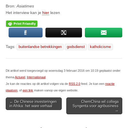
Bron:
Asiatimes
Het interview kan je
hier
lezen
Tags:
buitenlandse betrekkingen
godsdienst
katholicisme
Dit artikel werd toegevoegd op woensdag 3 februari 2016 om 10:19 geplaatst onder
thema
Actueel
,
Internationaal
.
Je kan de reacties op dit artikel volgen via de
RSS 2.0
feed. Je kan een
reactie
plaatsen
, of
een link
maken vanop uw eigen website.
Post
← De Chinese investeringen
ChemChina wil collega
in Afrika: het ware verhaal
Syngenta voor agribusiness
navigation
→