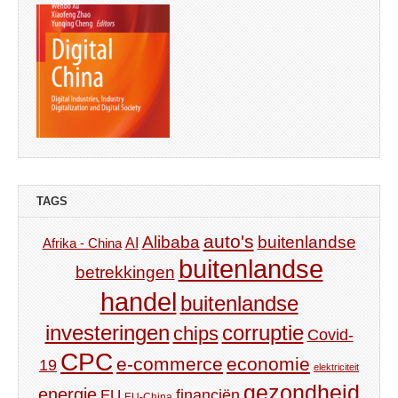
TAGS
auto's
Alibaba
buitenlandse
AI
Afrika - China
buitenlandse
betrekkingen
handel
buitenlandse
investeringen
corruptie
chips
Covid-
CPC
e-commerce
economie
19
elektriciteit
gezondheid
energie
financiën
EU
EU-China