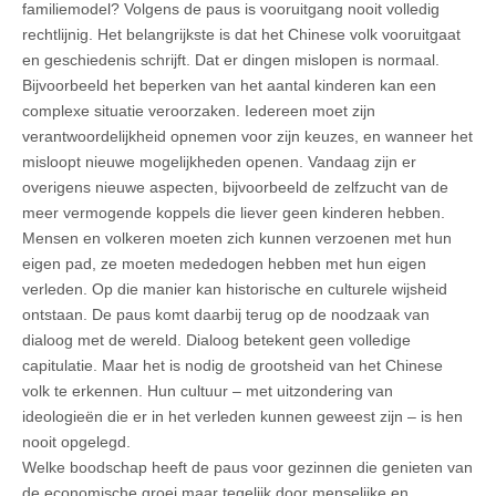
familiemodel? Volgens de paus is vooruitgang nooit volledig
rechtlijnig. Het belangrijkste is dat het Chinese volk vooruitgaat
en geschiedenis schrijft. Dat er dingen mislopen is normaal.
Bijvoorbeeld het beperken van het aantal kinderen kan een
complexe situatie veroorzaken. Iedereen moet zijn
verantwoordelijkheid opnemen voor zijn keuzes, en wanneer het
misloopt nieuwe mogelijkheden openen. Vandaag zijn er
overigens nieuwe aspecten, bijvoorbeeld de zelfzucht van de
meer vermogende koppels die liever geen kinderen hebben.
Mensen en volkeren moeten zich kunnen verzoenen met hun
eigen pad, ze moeten mededogen hebben met hun eigen
verleden. Op die manier kan historische en culturele wijsheid
ontstaan. De paus komt daarbij terug op de noodzaak van
dialoog met de wereld. Dialoog betekent geen volledige
capitulatie. Maar het is nodig de grootsheid van het Chinese
volk te erkennen. Hun cultuur – met uitzondering van
ideologieën die er in het verleden kunnen geweest zijn – is hen
nooit opgelegd.
Welke boodschap heeft de paus voor gezinnen die genieten van
de economische groei maar tegelijk door menselijke en