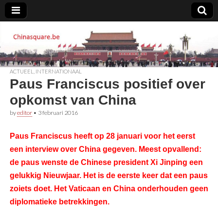
Chinasquare.be
ACTUEEL
,
INTERNATIONAAL
Paus Franciscus positief over
opkomst van China
by
editor
•
3 februari 2016
Paus Franciscus heeft op 28 januari voor het eerst
een interview over China gegeven. Meest opvallend:
de paus wenste de Chinese president Xi Jinping een
gelukkig Nieuwjaar. Het is de eerste keer dat een paus
zoiets doet. Het Vaticaan en China onderhouden geen
diplomatieke betrekkingen.