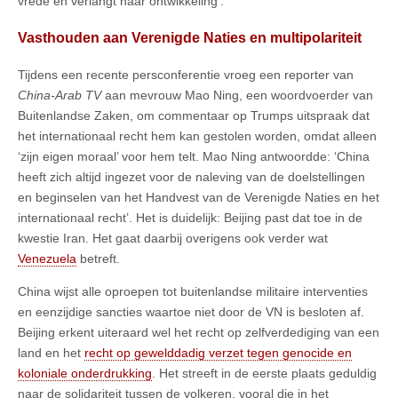
vrede en verlangt naar ontwikkeling’.
Vasthouden aan Verenigde Naties en multipolariteit
Tijdens een recente persconferentie vroeg een reporter van
China-Arab TV
aan mevrouw Mao Ning, een woordvoerder van
Buitenlandse Zaken, om commentaar op Trumps uitspraak dat
het internationaal recht hem kan gestolen worden, omdat alleen
‘zijn eigen moraal’ voor hem telt. Mao Ning antwoordde: ‘China
heeft zich altijd ingezet voor de naleving van de doelstellingen
en beginselen van het Handvest van de Verenigde Naties en het
internationaal recht’. Het is duidelijk: Beijing past dat toe in de
kwestie Iran. Het gaat daarbij overigens ook verder wat
Venezuela
betreft.
China wijst alle oproepen tot buitenlandse militaire interventies
en eenzijdige sancties waartoe niet door de VN is besloten af.
Beijing erkent uiteraard wel het recht op zelfverdediging van een
land en het
recht op gewelddadig verzet tegen genocide en
koloniale onderdrukking
. Het streeft in de eerste plaats geduldig
naar de solidariteit tussen de volkeren, vooral die in het