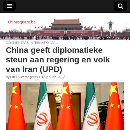
Chinasquare.be
COMMENTAAR
,
INTERNATIONAAL
China geeft diplomatieke
steun aan regering en volk
van Iran (UPD)
by
Dirk Nimmegeers
•
16 januari 2026