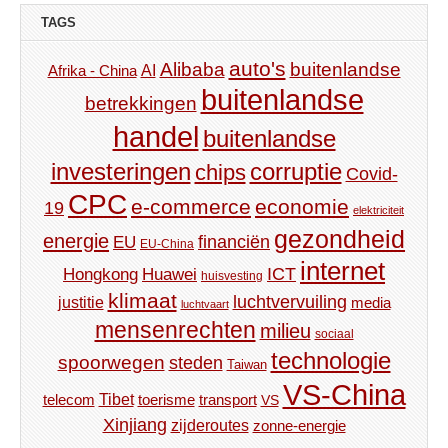
TAGS
auto's
Alibaba
buitenlandse
AI
Afrika - China
buitenlandse
betrekkingen
handel
buitenlandse
investeringen
corruptie
chips
Covid-
CPC
e-commerce
economie
19
elektriciteit
gezondheid
energie
financiën
EU
EU-China
internet
ICT
Hongkong
Huawei
huisvesting
klimaat
luchtvervuiling
justitie
media
luchtvaart
mensenrechten
milieu
sociaal
technologie
spoorwegen
steden
Taiwan
VS-China
Tibet
toerisme
transport
telecom
VS
Xinjiang
zijderoutes
zonne-energie