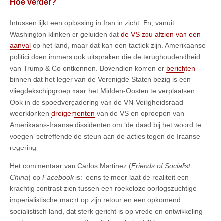
Hoe verder?
Intussen lijkt een oplossing in Iran in zicht. En, vanuit
Washington klinken er geluiden dat
de VS zou afzien van een
aanval
op het land, maar dat kan een tactiek zijn. Amerikaanse
politici doen immers ook uitspraken die de terughoudendheid
van Trump & Co ontkennen. Bovendien komen er
berichten
binnen dat het leger van de Verenigde Staten bezig is een
vliegdekschipgroep naar het Midden-Oosten te verplaatsen.
Ook in de spoedvergadering van de VN-Veiligheidsraad
weerklonken
dreigementen
van de VS en oproepen van
Amerikaans-Iraanse dissidenten om ‘de daad bij het woord te
voegen’ betreffende de steun aan de acties tegen de Iraanse
regering.
Het commentaar van Carlos Martinez (
Friends of Socialist
China
) op
Facebook
is: ‘eens te meer laat de realiteit een
krachtig contrast zien tussen een roekeloze oorlogszuchtige
imperialistische macht op zijn retour en een opkomend
socialistisch land, dat sterk gericht is op vrede en ontwikkeling