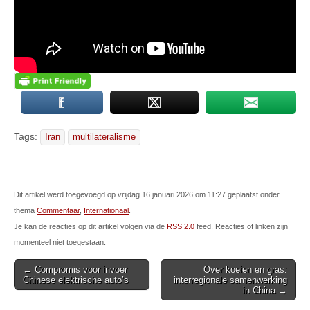
Tags:
Iran
multilateralisme
Dit artikel werd toegevoegd op vrijdag 16 januari 2026 om 11:27 geplaatst onder
thema
Commentaar
,
Internationaal
.
Je kan de reacties op dit artikel volgen via de
RSS 2.0
feed. Reacties of linken zijn
momenteel niet toegestaan.
Post
← Compromis voor invoer
Over koeien en gras:
Chinese elektrische auto’s
interregionale samenwerking
navigation
in China →