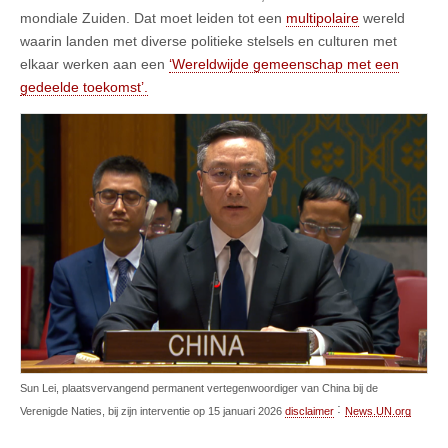
mondiale Zuiden. Dat moet leiden tot een
multipolaire
wereld
waarin landen met diverse politieke stelsels en culturen met
elkaar werken aan een
‘Wereldwijde gemeenschap met een
gedeelde toekomst’.
Sun Lei, plaatsvervangend permanent vertegenwoordiger van China bij de
:
Verenigde Naties, bij zijn interventie op 15 januari 2026
disclaimer
News.UN.org