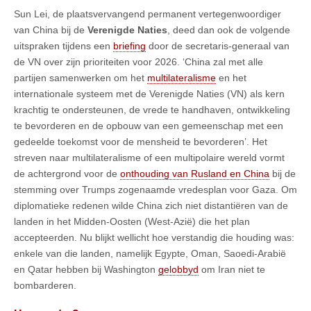
Sun Lei, de plaatsvervangend permanent vertegenwoordiger
van China bij de
Verenigde Naties
, deed dan ook de volgende
uitspraken tijdens een
briefing
door de secretaris-generaal van
de VN over zijn prioriteiten voor 2026. ‘China zal met alle
partijen samenwerken om het
multilateralisme
en het
internationale systeem met de Verenigde Naties (VN) als kern
krachtig te ondersteunen, de vrede te handhaven, ontwikkeling
te bevorderen en de opbouw van een gemeenschap met een
gedeelde toekomst voor de mensheid te bevorderen’. Het
streven naar multilateralisme of een multipolaire wereld vormt
de achtergrond voor de
onthouding van Rusland en China
bij de
stemming over Trumps zogenaamde vredesplan voor Gaza. Om
diplomatieke redenen wilde China zich niet distantiëren van de
landen in het Midden-Oosten (West-Azië) die het plan
accepteerden. Nu blijkt wellicht hoe verstandig die houding was:
enkele van die landen, namelijk Egypte, Oman, Saoedi-Arabië
en Qatar hebben bij Washington
gelobbyd
om Iran niet te
bombarderen.