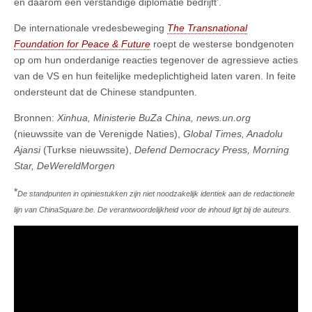
en daarom een verstandige diplomatie bedrijft’.
De internationale vredesbeweging
The Transnational
Foundation for Peace & Future
roept de westerse bondgenoten
op om hun onderdanige reacties tegenover de agressieve acties
van de VS en hun feitelijke medeplichtigheid laten varen. In feite
ondersteunt dat de Chinese standpunten.
Bronnen:
Xinhua, Ministerie BuZa China, news.un.org
(nieuwssite van de Verenigde Naties),
Global Times, Anadolu
Ajansi
(Turkse nieuwssite),
Defend Democracy Press, Morning
Star, DeWereldMorgen
*
De standpunten in opiniestukken zijn niet noodzakelijk identiek aan de redactionele
lijn van ChinaSquare.be. De verantwoordelijkheid voor de inhoud ligt bij de auteurs.