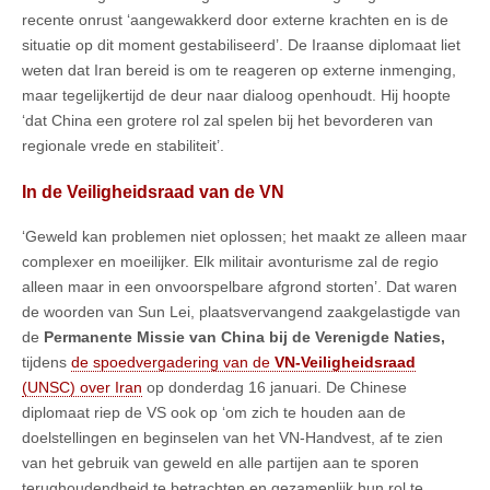
recente onrust ‘aangewakkerd door externe krachten en is de
situatie op dit moment gestabiliseerd’. De Iraanse diplomaat liet
weten dat Iran bereid is om te reageren op externe inmenging,
maar tegelijkertijd de deur naar dialoog openhoudt. Hij hoopte
‘dat China een grotere rol zal spelen bij het bevorderen van
regionale vrede en stabiliteit’.
In de Veiligheidsraad van de VN
‘Geweld kan problemen niet oplossen; het maakt ze alleen maar
complexer en moeilijker. Elk militair avonturisme zal de regio
alleen maar in een onvoorspelbare afgrond storten’. Dat waren
de woorden van Sun Lei, plaatsvervangend zaakgelastigde van
de
Permanente Missie van China bij de Verenigde Naties,
tijdens
de spoedvergadering van de
VN-Veiligheidsraad
(UNSC) over Iran
op donderdag 16 januari. De Chinese
diplomaat riep de VS ook op ‘om zich te houden aan de
doelstellingen en beginselen van het VN-Handvest, af te zien
van het gebruik van geweld en alle partijen aan te sporen
terughoudendheid te betrachten en gezamenlijk hun rol te