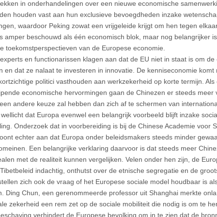
trekken in onderhandelingen over een nieuwe economische samenwerk
den houden vast aan hun exclusieve bevoegdheden inzake wetenschap
ingen, waardoor Peking zowat een vrijgeleide krijgt om hen tegen elkaar
s amper beschouwd als één economisch blok, maar nog belangrijker is
j de toekomstperspectieven van de Europese economie.
experts en functionarissen klagen aan dat de EU niet in staat is om de
n en dat ze nalaat te investeren in innovatie. De kenniseconomie komt
ortzichtige politici vasthouden aan werkzekerheid op korte termijn. Als 
ijpende economische hervormingen gaan de Chinezen er steeds meer v
geen andere keuze zal hebben dan zich af te schermen van internationa
wellicht dat Europa evenwel een belangrijk voorbeeld blijft inzake soc
ling. Onderzoek dat in voorbereiding is bij de Chinese Academie voor
oont echter aan dat Europa onder beleidsmakers steeds minder gewa
omeinen. Een belangrijke verklaring daarvoor is dat steeds meer Chi
alen met de realiteit kunnen vergelijken. Velen onder hen zijn, de Europ
Tibetbeleid indachtig, onthutst over de etnische segregatie en de groots
stellen zich ook de vraag of het Europese sociale model houdbaar is als
n. Ding Chun, een gerenommeerde professor uit Shanghai merkte onlan
ale zekerheid een rem zet op de sociale mobiliteit die nodig is om te 
beschaving verhindert de Europese bevolking om in te zien dat de bron