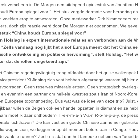
eek verscheen in De Morgen een uitdagend opiniestuk van Jonathan Hol
oudt Europa spiegel voor “. Het stuk zorgde dermate voor beroering dat
 voelden erop te antwoorden. Onze medewerker Dirk Nimmegeers reag
ters, doch zijn reactie werd door De Morgen niet opgenomen. We geven 
iestuk “China houdt Europa spiegel voor”
 Holslag is expert internationale relaties en verbonden aan de Vri
 “Zelfs vandaag nog lijkt het alsof Europa meent dat het China ee
che ontwikkeling en politieke hervorming”, stelt Holslag. “Het w
ker dat de rollen omgekeerd zijn.”
het Chinese regeringsvliegtuig traag afdaalde door het grijze wolkenpa
vicepresident Xi Jinping zich vast hebben afgevraagd waarom hij hier zi
evoorraden. Geen reserves minerale ertsen. Geen strategisch overleg
eit en evenmin een partner om heikele kwesties zoals Iran of Noord-Kor
en Europese topontmoeting. Dus wat was de idee van deze trip? Juis
lijkbaar willen de Belgen ook een handel opzetten in diamant en ze he
am moet ik daar onthouden? H-e-r-m-a-n V-a-n R-o-m-p-u-y, de preside
onale luchthaven? Die kan vast een goede Chinese aannemer gebruike
die wegen zien, we leggen er op dit moment betere aan in Congo. Hoe
de zaak te runnen? Zestig, is dat dan het fameuze geheim van “goed b