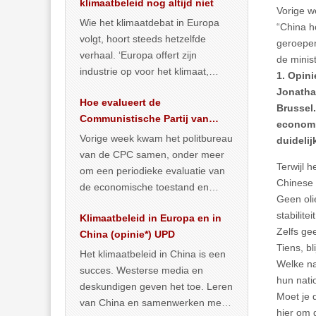
klimaatbeleid nog altijd niet
Vorige w
Wie het klimaatdebat in Europa
“China h
volgt, hoort steeds hetzelfde
geroepen
verhaal. ‘Europa offert zijn
de minis
industrie op voor het klimaat,
1. Opin
terwijl China onder het mom van
Jonathan
Hoe evalueert de
vergroening
… >> lees meer
Brussel.
Communistische Partij van
economis
China de economische
Vorige week kwam het politbureau
duidelij
situatie?
van de CPC samen, onder meer
Terwijl 
om een periodieke evaluatie van
Chinese 
de economische toestand en
Geen oli
politiek te maken. We
stabilit
Klimaatbeleid in Europa en in
publiceerden
… >> lees meer
Zelfs ge
China (opinie*) UPD
Tiens, b
Het klimaatbeleid in China is een
Welke na
succes. Westerse media en
hun nati
deskundigen geven het toe. Leren
Moet je 
van China en samenwerken met
hier om 