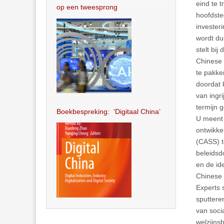
eind te 
op een tweesprong
hoofdste
invester
wordt du
stelt bi
Chinese 
te pakke
doordat k
van ingr
termijn 
Boekbespreking: ‘Digitaal China’
U meent 
ontwikke
(CASS) t
beleidsd
en de ide
Chinese 
Experts 
sputtere
van soci
welzijns