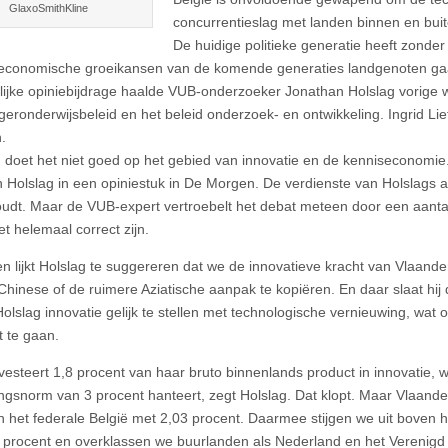
GlaxoSmithKline
concurrentieslag met landen binnen en bui
De huidige politieke generatie heeft zond
 economische groeikansen van de komende generaties landgenoten gaa
ijke opiniebijdrage haalde VUB-onderzoeker Jonathan Holslag vorige w
geronderwijsbeleid en het beleid onderzoek- en ontwikkeling. Ingrid Li
.
 doet het niet goed op het gebied van innovatie en de kenniseconomie.
 Holslag in een opiniestuk in De Morgen. De verdienste van Holslags ana
oudt. Maar de VUB-expert vertroebelt het debat meteen door een aantal c
iet helemaal correct zijn.
n lijkt Holslag te suggereren dat we de innovatieve kracht van Vlaan
Chinese of de ruimere Aziatische aanpak te kopiëren. En daar slaat hij 
t Holslag innovatie gelijk te stellen met technologische vernieuwing, wat
kt te gaan.
nvesteert 1,8 procent van haar bruto binnenlands product in innovatie,
ingsnorm van 3 procent hanteert, zegt Holslag. Dat klopt. Maar Vlaande
n het federale België met 2,03 procent. Daarmee stijgen we uit boven
 procent en overklassen we buurlanden als Nederland en het Verenigd K