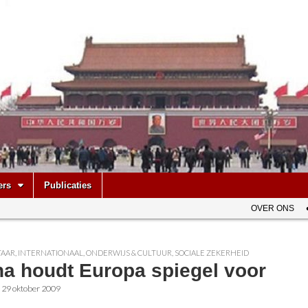
be
ers
Publicaties
OVER ONS
AAR
,
INTERNATIONAAL
,
ONDERWIJS & CULTUUR
,
SOCIALE ZEKERHEID
na houdt Europa spiegel voor
•
29 oktober 2009