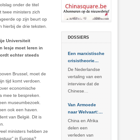
slag onder de titel
 twee ministers zich
eerde op zijn beurt op
hierbij de drie teksten.
DOSSIERS
je Universiteit
n lesje moet leren in
Een marxistische
ordt echter steeds
crisistheorie
voor vandaag
De Nederlandse
k boven Brussel, moet de
vertaling van een
jn tijd komt verdoen.
interview dat de
 over economische
Chinese
ea mee te bespreken.
Academie voor
t, een museumbezoek.
Van Armoede
Sociale
bben ook een haven.
naar Welvaart:
Wetenschappen
nt van België. Dit is
Wat Afrika kan
afnam van de
China en Afrika
n.
leren van
Britse
delen een
veel ministers hebben ze
China’s
marxistische
verleden van
estuur” in Europa?