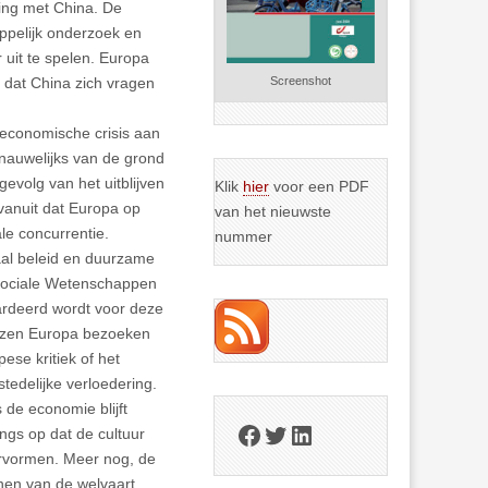
ing met China. De
pelijk onderzoek en
 uit te spelen. Europa
 dat China zich vragen
Screenshot
 economische crisis aan
 nauwelijks van de grond
gevolg van het uitblijven
Klik
hier
voor een PDF
anuit dat Europa op
van het nieuwste
le concurrentie.
nummer
iaal beleid en duurzame
 Sociale Wetenschappen
ardeerd wordt voor deze
nezen Europa bezoeken
ese kritiek of het
tedelijke verloedering.
 de economie blijft
Facebook
Twitter
LinkedIn
gs op dat de cultuur
hervormen. Meer nog, de
nen van de welvaart