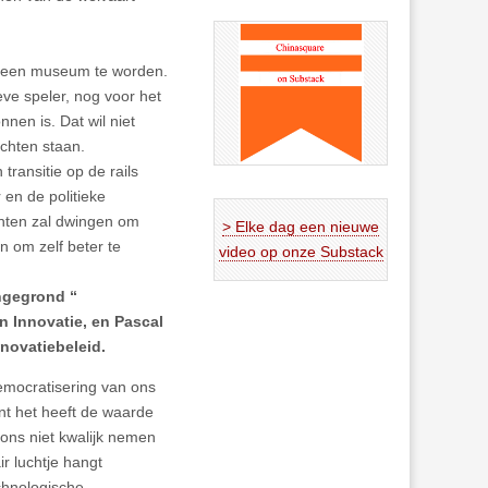
f een museum te worden.
eve speler, nog voor het
nen is. Dat wil niet
chten staan.
transitie op de rails
en de politieke
chten zal dwingen om
> Elke dag een nieuwe
 om zelf beter te
video op onze Substack
ongegrond “
an Innovatie, en Pascal
novatiebeleid.
emocratisering van ons
nt het heeft de waarde
ons niet kwalijk nemen
ir luchtje hangt
chnologische