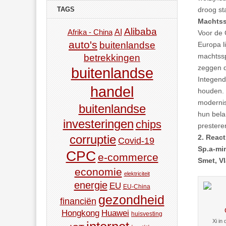
TAGS
droog st
Machtss
Alibaba
AI
Afrika - China
Voor de 
auto's
buitenlandse
Europa l
machtssp
betrekkingen
zeggen d
buitenlandse
Integende
handel
houden. 
modernis
buitenlandse
hun bela
investeringen
chips
prestere
corruptie
2. React
Covid-19
Sp.a-min
CPC
e-commerce
Smet, V
economie
elektriciteit
energie
EU
EU-China
gezondheid
financiën
Hongkong
Huawei
huisvesting
Xi in