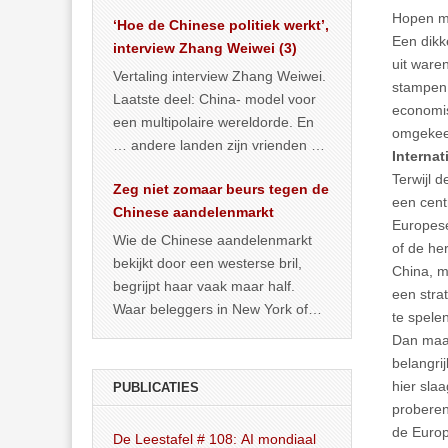
het land dan maar? ‘Dat
Hopen ma
‘Hoe de Chinese politiek werkt’,
… >> lees meer
Een dikk
interview Zhang Weiwei (3)
uit waren
Vertaling interview Zhang Weiwei.
stampen.
Laatste deel: China- model voor
economis
een multipolaire wereldorde. En
omgekeer
… andere landen zijn vrienden of
Internat
kunnen het worden.
Terwijl 
Zeg niet zomaar beurs tegen de
een cent
Chinese aandelenmarkt
Europese 
Wie de Chinese aandelenmarkt
of de he
bekijkt door een westerse bril,
China, m
begrijpt haar vaak maar half.
een strat
Waar beleggers in New York of
te spelen
Londen vooral kijken naar winst,
Dan maa
… >> lees meer
belangri
hier slaa
PUBLICATIES
proberen 
de Europ
De Leestafel # 108: AI mondiaal