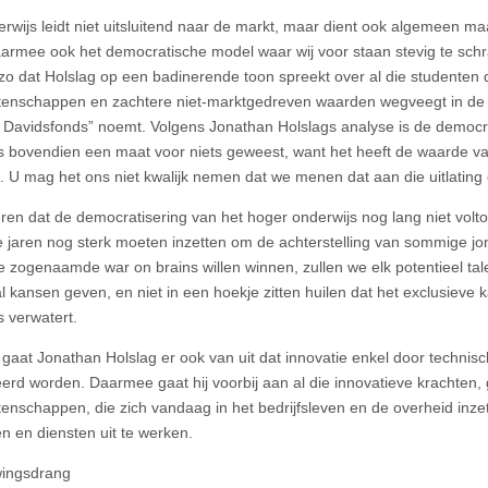
rwijs leidt niet uitsluitend naar de markt, maar dient ook algemeen ma
armee ook het democratische model waar wij voor staan stevig te sch
zo dat Holslag op een badinerende toon spreekt over al die studenten di
nschappen en zachtere niet-marktgedreven waarden wegveegt in de v
 Davidsfonds” noemt. Volgens Jonathan Holslags analyse is de democr
s bovendien een maat voor niets geweest, want het heeft de waarde v
 U mag het ons niet kwalijk nemen dat we menen dat aan die uitlating ee
ren dat de democratisering van het hoger onderwijs nog lang niet volto
jaren nog sterk moeten inzetten om de achterstelling van sommige jo
e zogenaamde war on brains willen winnen, zullen we elk potentieel t
 kansen geven, en niet in een hoekje zitten huilen dat het exclusieve 
s verwatert.
r gaat Jonathan Holslag er ook van uit dat innovatie enkel door technis
eerd worden. Daarmee gaat hij voorbij aan al die innovatieve krachten,
nschappen, die zich vandaag in het bedrijfsleven en de overheid inz
n en diensten uit te werken.
wingsdrang