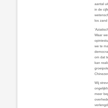
aantal u
in de cij
wetensch
los zand
‘Aziatis
Waar we 
opiniest
we te ma
democrat
om dat t
kan real
groeipol
Chinezen
Wij stre
ongelijk
meer bep
overhede
verlengd