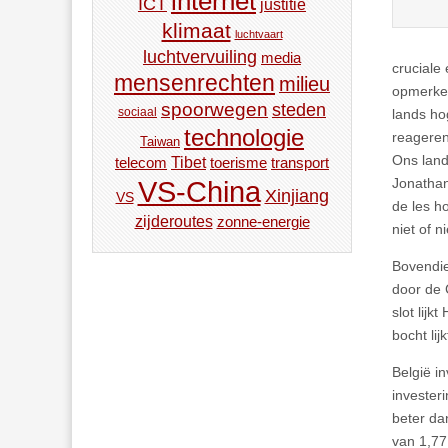
internet
ICT
justitie
klimaat
luchtvaart
luchtvervuiling
media
cruciale
mensenrechten
milieu
opmerkel
spoorwegen
steden
sociaal
lands ho
technologie
reageren
Taiwan
Ons land
Tibet
toerisme
transport
telecom
Jonathan
VS-China
Xinjiang
VS
de les h
zijderoutes
zonne-energie
niet of n
Bovendie
door de 
slot lijk
bocht lij
België i
invester
beter da
van 1,77