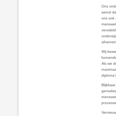
Ons onde
wenst da
ons ook 
menswete
veredeld
onderwij
afnemen.
Wij bewe
komende 
Als we d
maximaal
diploma’
Blijkbaa
gerealis
menswete
processe
Vernieu