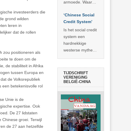
economisch
econoom Michael
armoede. Waar
wonder
Roberts. Het laat
China er de
gische investeerders die
zien dat
‘Chinese Social
voorbije veertig
 de grond wilden
… >> lees meer
Credit System’
jaar in slaagde
ten leren in
meer dan 800
Is het social credit
lijker dat de rollen
miljoen mensen
system een
uit de armoede
hardnekkige
… >> lees meer
westerse mythe of
h zou positioneren als
de dagelijkse
moeite te doen om de
realiteit in China?
 de stabiliteit in Afrika
ialogen tussen Europa en
TIJDSCHRIFT
VERENIGING
dat de Volksrepubliek
BELGIË-CHINA
is een betekenisvolle rol
e Unie is de
ogische expertise. Ook
loed. De 27 lidstaten
 Chinese groei. Terwijl
en de 27 aan hetzelfde