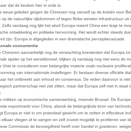
ar dat de keuken hier in orde is.
e eeuw geleden gingen de Chinezen nog vanzelf op de knieën voor Bel
 op de natuurlijke rijkdommen of tegen flinke winsten infrastructuur uit
 Zelfs vandaag nog lijkt het alsof Europa meent China een lesje te moe
che ontwikkeling en politieke hervorming. Het wordt echter steeds duide
d zijn. Europa is afgegleden in een dramatische perceptiecascade.
ionale concurrentie
de Chinezen aanvankelijk nog de verwachting koesterden dat Europa zic
rale speler op het wereldtoneel, blijken zij vandaag nog niet eens de 
Unie te consulteren over belangrijke materie zoals nucleaire proliferatie,
rvorming van internationale instellingen. Er bestaan diverse officiële d
aar het ontbreekt aan inhoud en consensus. De reden daarvoor is niet 
egisch partnerschap niet ziet zitten, maar dat Europa zelf niet in staat 
.
r mikken op economische samenwerking, meende Brussel. De Europes
jkste exportmarkt voor China, alsook de belangrijkste bron van technol
gt Europa er niet in om potentieel gewicht om te zetten in effectieve inv
elkaar vliegen af te vangen en zelf zoveel mogelijk te profiteren van de
ese Commissie de bevoegdheid heeft over handel in goederen, weiger