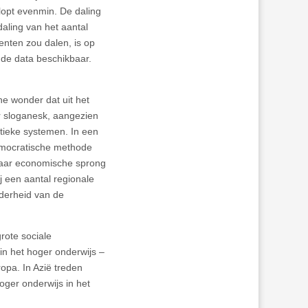
lopt evenmin. De daling
 daling van het aantal
enten zou dalen, is op
nde data beschikbaar.
he wonder dat uit het
er sloganesk, aangezien
tieke systemen. In een
emocratische methode
 haar economische sprong
j een aantal regionale
rderheid van de
rote sociale
in het hoger onderwijs –
opa. In Azië treden
oger onderwijs in het