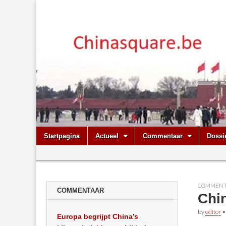
Chinasquare.
Skip
Main
Startpagina
Actueel
Commentaar
Dossi
to
menu
Sub
content
menu
COMMENT
COMMENTAAR
Chi
by
editor
Europa begrijpt China’s