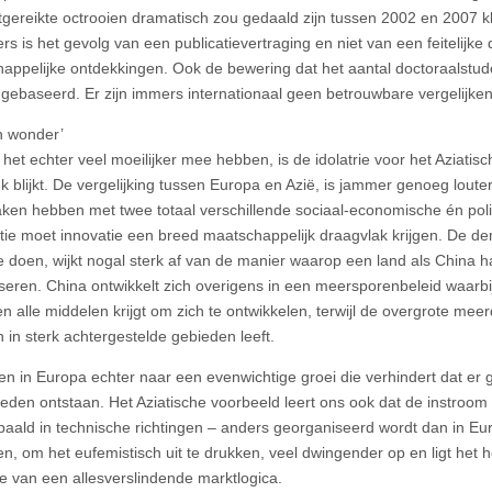
itgereikte octrooien dramatisch zou gedaald zijn tussen 2002 en 2007 k
fers is het gevolg van een publicatievertraging en niet van een feitelijke
appelijke ontdekkingen. Ook de bewering dat het aantal doctoraalstud
 gebaseerd. Er zijn immers internationaal geen betrouwbare vergelijke
ch wonder’
het echter veel moeilijker mee hebben, is de idolatrie voor het Aziatisc
uk blijkt. De vergelijking tussen Europa en Azië, is jammer genoeg lout
ken hebben met twee totaal verschillende sociaal-economische én poli
ie moet innovatie een breed maatschappelijk draagvlak krijgen. De d
e doen, wijkt nogal sterk af van de manier waarop een land als China
iseren. China ontwikkelt zich overigens in een meersporenbeleid waarbi
en alle middelen krijgt om zich te ontwikkelen, terwijl de overgrote mee
 in sterk achtergestelde gebieden leeft.
ven in Europa echter naar een evenwichtige groei die verhindert dat er g
heden ontstaan. Het Aziatische voorbeeld leert ons ook dat de instroom 
aald in technische richtingen – anders georganiseerd wordt dan in Eur
n, om het eufemistisch uit te drukken, veel dwingender op en ligt het h
e van een allesverslindende marktlogica.