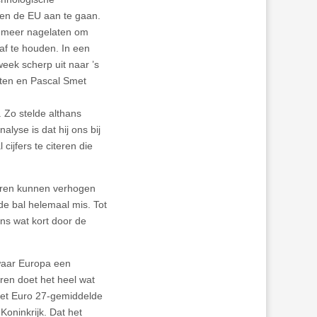
ten de EU aan te gaan.
er meer nagelaten om
f te houden. In een
eek scherp uit naar ’s
eten en Pascal Smet
 Zo stelde althans
lyse is dat hij ons bij
ijfers te citeren die
deren kunnen verhogen
de bal helemaal mis. Tot
 ons wat kort door de
 waar Europa een
ren doet het heel wat
 het Euro 27-gemiddelde
oninkrijk. Dat het