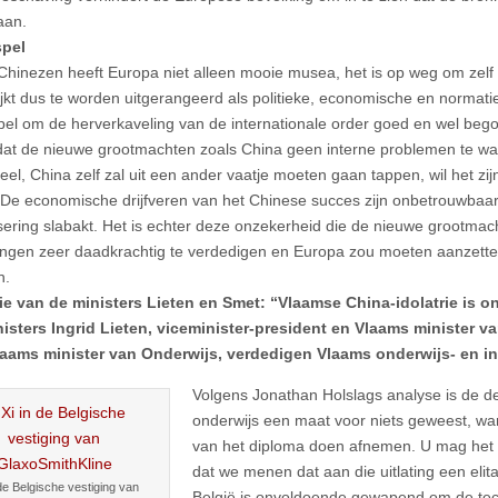
aan.
pel
Chinezen heeft Europa niet alleen mooie musea, het is op weg om zel
ijkt dus te worden uitgerangeerd als politieke, economische en normati
el om de herverkaveling van de internationale order goed en wel begon
at de nieuwe grootmachten zoals China geen interne problemen te wa
el, China zelf zal uit een ander vaatje moeten gaan tappen, wil het zijn 
De economische drijfveren van het Chinese succes zijn onbetrouwbaar 
ering slabakt. Het is echter deze onzekerheid die de nieuwe grootma
ngen zeer daadkrachtig te verdedigen en Europa zou moeten aanzetten
n.
ie van de ministers Lieten en Smet: “Vlaamse China-idolatrie is 
isters Ingrid Lieten, viceminister-president en Vlaams minister v
laams minister van Onderwijs, verdedigen Vlaams onderwijs- en in
Volgens Jonathan Holslags analyse is de d
onderwijs een maat voor niets geweest, wa
van het diploma doen afnemen. U mag het 
dat we menen dat aan die uitlating een elita
 de Belgische vestiging van
België is onvoldoende gewapend om de te