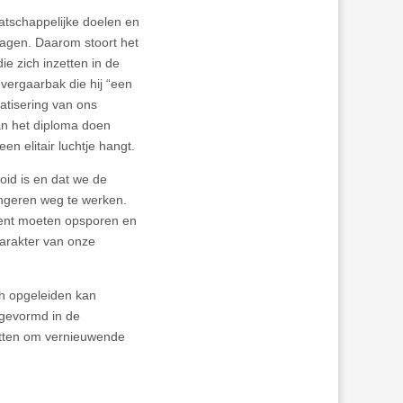
atschappelijke doelen en
ragen. Daarom stoort het
e zich inzetten in de
ergaarbak die hij “een
atisering van ons
an het diploma doen
n elitair luchtje hangt.
oid is en dat we de
ngeren weg te werken.
alent moeten opsporen en
karakter van onze
ch opgeleiden kan
 gevormd in de
etten om vernieuwende