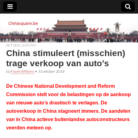
Chinasquare.be
ACTUEEL
,
ECO-FIN
China stimuleert (misschien)
trage verkoop van auto’s
by
Frank Willems
•
31 oktober 2018
De Chinese National Development and Reform
Commission stelt voor de belastingen op de aankoop
van nieuwe auto’s drastisch te verlagen. De
autoverkoop in China stagneert immers. De aandelen
van in China actieve buitenlandse autoconstructeurs
veerden meteen op.