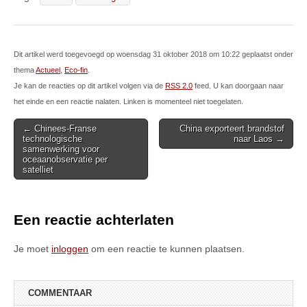
Dit artikel werd toegevoegd op woensdag 31 oktober 2018 om 10:22 geplaatst onder
thema
Actueel
,
Eco-fin
.
Je kan de reacties op dit artikel volgen via de
RSS 2.0
feed. U kan doorgaan naar
het einde en een reactie nalaten. Linken is momenteel niet toegelaten.
Post
← Chinees-Franse
China exporteert brandstof
technologische
naar Laos →
navigation
samenwerking voor
oceaanobservatie per
satelliet
Een reactie achterlaten
Je moet
inloggen
om een reactie te kunnen plaatsen.
COMMENTAAR