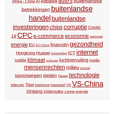
auto's
Alibaba
buitenlandse
AI
Afrika - China
buitenlandse
betrekkingen
handel
buitenlandse
investeringen
corruptie
chips
Covid-
CPC
e-commerce
economie
19
elektriciteit
gezondheid
energie
financiën
EU
EU-China
internet
ICT
Hongkong
Huawei
huisvesting
klimaat
luchtvervuiling
justitie
media
luchtvaart
mensenrechten
milieu
sociaal
technologie
spoorwegen
steden
Taiwan
VS-China
Tibet
toerisme
transport
telecom
VS
Xinjiang
zijderoutes
zonne-energie