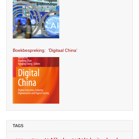
Boekbespreking: ‘Digitaal China’
TAGS