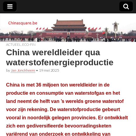
Chinasquare.be
ACTUEEL
,
ECO-FIN
China wereldleider qua
waterstofenergieproductie
by
Jan Jonckheere
•
19 mei 2025
China is met 36 miljoen ton wereldleider in de
productie en consumptie van waterstofgas en het
land neemt de helft van ’s werelds groene waterstof
voor zijn rekening. De waterstofproductie gebeurt
vooral in noordelijk gelegen provincies. Er ontwikkelt
zich een gediversifieerde bevoorradingsketen
variërend van onderzoek en ontwikkeling van