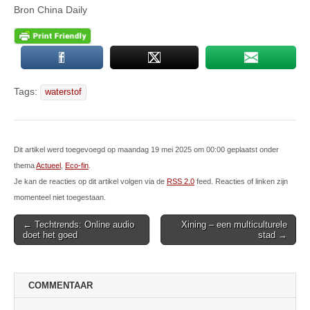
Bron China Daily
Tags:
waterstof
Dit artikel werd toegevoegd op maandag 19 mei 2025 om 00:00 geplaatst onder
thema
Actueel
,
Eco-fin
.
Je kan de reacties op dit artikel volgen via de
RSS 2.0
feed. Reacties of linken zijn
momenteel niet toegestaan.
Post
← Techtrends: Online audio
Xining – een multiculturele
doet het goed
stad →
navigation
COMMENTAAR