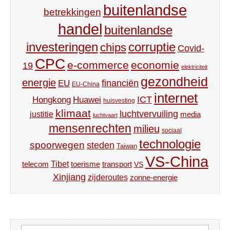
buitenlandse
betrekkingen
handel
buitenlandse
investeringen
corruptie
chips
Covid-
CPC
e-commerce
economie
19
elektriciteit
gezondheid
energie
financiën
EU
EU-China
internet
ICT
Hongkong
Huawei
huisvesting
klimaat
luchtvervuiling
justitie
media
luchtvaart
mensenrechten
milieu
sociaal
technologie
spoorwegen
steden
Taiwan
VS-China
Tibet
toerisme
transport
telecom
VS
Xinjiang
zijderoutes
zonne-energie
Zoeken