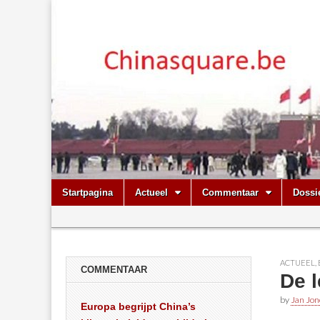
Chinasquare.
Skip
Main
Startpagina
Actueel
Commentaar
Dossi
to
menu
Sub
content
menu
ACTUEEL
,
COMMENTAAR
De l
by
Jan Jon
Europa begrijpt China’s