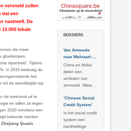
n versneld zullen
n dat een
r nastreeft. De
 10.000 lokale
DOSSIERS
bronnen die meer
Van Armoede
e gloeilampen.
naar Welvaart:
he nijverheid’. Tijdens
Wat Afrika kan
China en Afrika
0%. In 2015 bedroeg de
leren van
delen een
beursgenoteerde led-
China’s
verleden van
 tot de wereldwijde top
economisch
armoede. Waar
wonder
China er de
r de toekomst uit te
‘Chinese Social
voorbije veertig
logie en willen ze tegen
Credit System’
jaar in slaagde
tegen 2020 minstens een
meer dan 800
Is het social credit
wijd bekende merken.
miljoen mensen
system een
n
Zhejiang Quartz
uit de armoede
hardnekkige