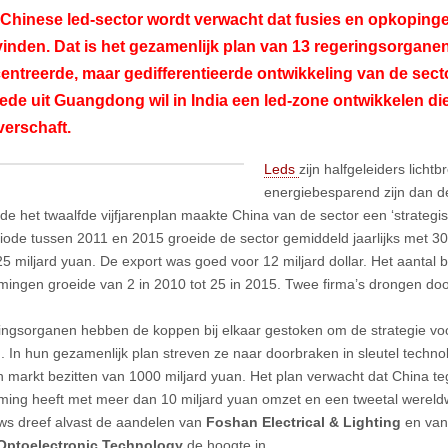
Chinese led-sector wordt verwacht dat fusies en opkopinge
vinden. Dat is het gezamenlijk plan van 13 regeringsorgane
ntreerde, maar gedifferentieerde ontwikkeling van de secto
de uit Guangdong wil in India een led-zone ontwikkelen die
erschaft.
Leds
zijn halfgeleiders licht
energiebesparend zijn dan d
e het twaalfde vijfjarenplan maakte China van de sector een ‘strategisc
iode tussen 2011 en 2015 groeide de sector gemiddeld jaarlijks met 3
5 miljard yuan. De export was goed voor 12 miljard dollar. Het aantal 
ingen groeide van 2 in 2010 tot 25 in 2015. Twee firma’s drongen door
ingsorganen hebben de koppen bij elkaar gestoken om de strategie voo
n. In hun gezamenlijk plan streven ze naar doorbraken in sleutel techno
 markt bezitten van 1000 miljard yuan. Het plan verwacht dat China 
ing heeft met meer dan 10 miljard yuan omzet en een tweetal wereld
ws dreef alvast de aandelen van
Foshan Electrical & Lighting
en va
 Optoelectronic Technology
de hoogte in.