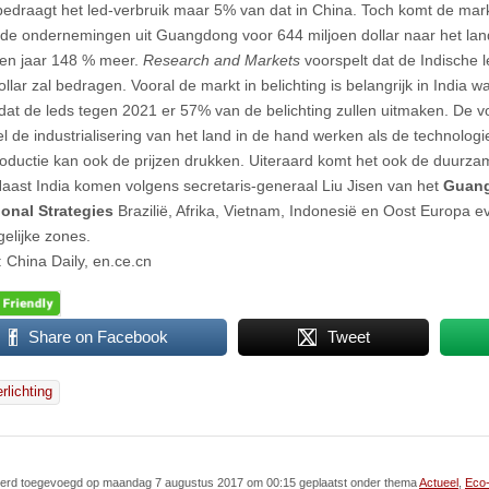
 bedraagt het led-verbruik maar 5% van dat in China. Toch komt de markt
de ondernemingen uit Guangdong voor 644 miljoen dollar naar het land
en jaar 148 % meer.
Research and Markets
voorspelt dat de Indische 
ollar zal bedragen. Vooral de markt in belichting is belangrijk in India w
 dat de leds tegen 2021 er 57% van de belichting zullen uitmaken. De 
l de industrialisering van het land in de hand werken als de technologi
ductie kan ook de prijzen drukken. Uiteraard komt het ook de duurzam
aast India komen volgens secretaris-generaal Liu Jisen van het
Guang
ional Strategies
Brazilië, Afrika, Vietnam, Indonesië en Oost Europa 
gelijke zones.
 China Daily, en.ce.cn
Share on Facebook
Tweet
rlichting
l werd toegevoegd op maandag 7 augustus 2017 om 00:15 geplaatst onder thema
Actueel
,
Eco-