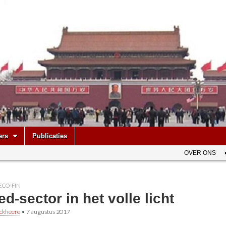
be
ers
Publicaties
OVER ONS
ECO-FIN
ed-sector in het volle licht
ckheere
•
7 augustus 2017