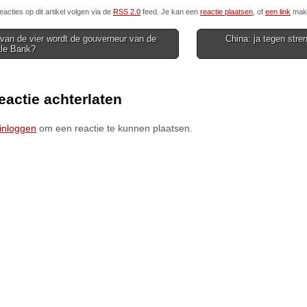
eacties op dit artikel volgen via de
RSS 2.0
feed. Je kan een
reactie plaatsen
, of
een link
make
van de vier wordt de gouverneur van de
China: ja tegen str
ale Bank?
ion
eactie achterlaten
inloggen
om een reactie te kunnen plaatsen.