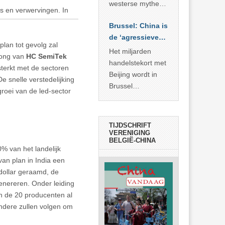
… >> lees meer
westerse mythe of
s en verwervingen. In
de dagelijkse
Brussel: China is
realiteit in China?
de ‘agressieve
plan tot gevolg zal
schuldige’
Het miljarden
Rong van
HC SemiTek
handelstekort met
sterkt met de sectoren
Beijing wordt in
e snelle verstedelijking
Brussel
roei van de led-sector
voorgesteld als
bewijs van
economische
TIJDSCHRIFT
agressie. In
VERENIGING
BELGIË-CHINA
werkelijkheid
% van het landelijk
verhult die
an plan in India een
spectaculaire
 dollar geraamd, de
rekensom vooral
genereren. Onder leiding
de industriële
 de 20 producenten al
achterstand die
ndere zullen volgen om
… >> lees meer