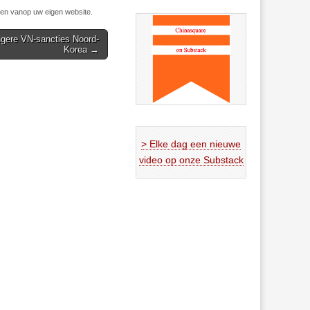
n vanop uw eigen website.
engere VN-sancties Noord-
Korea →
> Elke dag een nieuwe
video op onze Substack