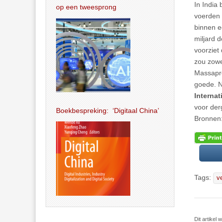
In India
op een tweesprong
voerden 
binnen e
miljard d
voorziet
zou zowe
Massapro
goede. N
Internat
voor der
Boekbespreking: ‘Digitaal China’
Bronnen:
Tags:
ve
Dit artike