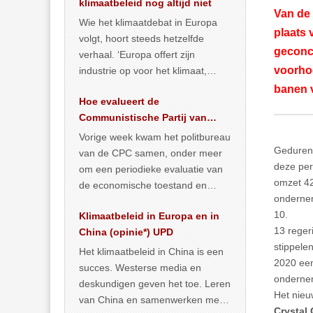
klimaatbeleid nog altijd niet
Van de 
Wie het klimaatdebat in Europa
plaats 
volgt, hoort steeds hetzelfde
geconce
verhaal. ‘Europa offert zijn
voorhoe
industrie op voor het klimaat,
terwijl China onder het mom van
banen v
Hoe evalueert de
vergroening
… >> lees meer
Communistische Partij van
China de economische
Vorige week kwam het politbureau
toestand?
Gedurend
van de CPC samen, onder meer
deze per
om een periodieke evaluatie van
omzet 42
de economische toestand en
ondernem
politiek te maken. We
10.
Klimaatbeleid in Europa en in
publiceerden
… >> lees meer
13 reger
China (opinie*) UPD
stippele
Het klimaatbeleid in China is een
2020 een
succes. Westerse media en
ondernem
deskundigen geven het toe. Leren
Het nieu
van China en samenwerken met
Crystal