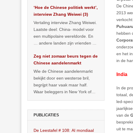
het land dan maar? ‘Dat
De Chine
‘Hoe de Chinese politiek werkt’,
… >> lees meer
2013 we
interview Zhang Weiwei (3)
verkocht
Vertaling interview Zhang Weiwei.
Puhuarui
Laatste deel: China- model voor
hebben d
een multipolaire wereldorde. En
Corpora
… andere landen zijn vrienden of
onderzoe
kunnen het worden.
en het i
Zeg niet zomaar beurs tegen de
in de ha
Chinese aandelenmarkt
Wie de Chinese aandelenmarkt
India
bekijkt door een westerse bril,
begrijpt haar vaak maar half.
In de pr
Waar beleggers in New York of
totaal, 
Londen vooral kijken naar winst,
led-spec
… >> lees meer
jaarlijk
PUBLICATIES
van de
G
bespreki
uit te m
De Leestafel # 108: AI mondiaal