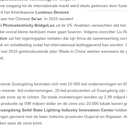
se toegang tot de internationale markt werd deels gedreven door fusie
rd
het Amerikaanse
Luminus Devices
 aan het Chinese
Sa’an
. In 2015 verwierf
 Photoelectricity
BridgeLux
uit de VS. Analisten verwachten dat het 
at vooral kleine bedrijven meer gaan fuseren. Volgens voorzitter Liu 
tion
zal het regeringsplan toelaten dat zijn firma de samenwerking ver
k en ontwikkeling zodat het internationaal leidinggevend kan worden. D
n mei 2015 geïntroduceerde plan ‘Made in China’ werken eveneens de g
nd.
ovincie Guangdong bevinden zich met 10.000 led-ondernemingen en 60
de meeste led-ondernemingen. 20 led-producenten uit Guangdong zijn v
iale zone op te richten. De totale investeringen worden op 2,98 miljard
se productie op 598 miljoen dollar en de zone zou 10.000 lokale banen 
uangdong Solid State Lighting Industry Innovation Center
hebben
ngen gevoerd met de twee Indische provincies Gujarrat en Rajastan. A
aken waar de zone komt.