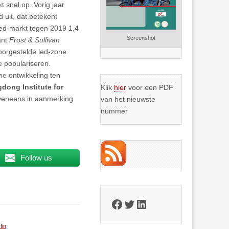
 snel op. Vorig jaar
 uit, dat betekent
led-markt tegen 2019 1,4
Screenshot
ant
Frost & Sullivan
voorgestelde led-zone
e populariseren.
e ontwikkeling ten
dong Institute for
Klik
hier
voor een PDF
eveneens in aanmerking
van het nieuwste
nummer
Follow us
Facebook
Twitter
LinkedIn
fin
.