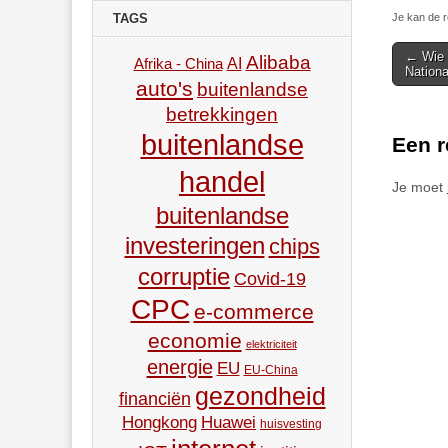
Je kan de r
TAGS
Post
← Wie 
Alibaba
AI
Afrika - China
Nation
navigat
auto's
buitenlandse
betrekkingen
buitenlandse
Een r
handel
Je moet
buitenlandse
investeringen
chips
corruptie
Covid-19
CPC
e-commerce
economie
elektriciteit
energie
EU
EU-China
gezondheid
financiën
Hongkong
Huawei
huisvesting