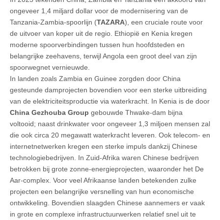
ongeveer 1,4 miljard dollar voor de modernisering van de
Tanzania-Zambia-spoorlijn (
TAZARA
), een cruciale route voor
de uitvoer van koper uit de regio. Ethiopië en Kenia kregen
moderne spoorverbindingen tussen hun hoofdsteden en
belangrijke zeehavens, terwijl Angola een groot deel van zijn
spoorwegnet vernieuwde.
In landen zoals Zambia en Guinee zorgden door China
gesteunde damprojecten bovendien voor een sterke uitbreiding
van de elektriciteitsproductie via waterkracht. In Kenia is de door
China Gezhouba Group
gebouwde Thwake-dam bijna
voltooid; naast drinkwater voor ongeveer 1,3 miljoen mensen zal
die ook circa 20 megawatt waterkracht leveren. Ook telecom- en
internetnetwerken kregen een sterke impuls dankzij Chinese
technologiebedrijven. In Zuid-Afrika waren Chinese bedrijven
betrokken bij grote zonne-energieprojecten, waaronder het De
Aar-complex. Voor veel Afrikaanse landen betekenden zulke
projecten een belangrijke versnelling van hun economische
ontwikkeling. Bovendien slaagden Chinese aannemers er vaak
in grote en complexe infrastructuurwerken relatief snel uit te