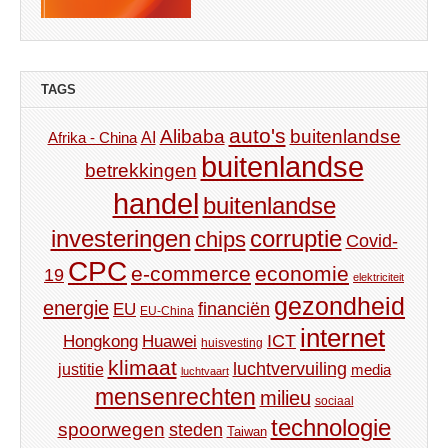
TAGS
auto's
Alibaba
buitenlandse
AI
Afrika - China
buitenlandse
betrekkingen
handel
buitenlandse
investeringen
corruptie
chips
Covid-
CPC
e-commerce
economie
19
elektriciteit
gezondheid
energie
financiën
EU
EU-China
internet
ICT
Hongkong
Huawei
huisvesting
klimaat
luchtvervuiling
justitie
media
luchtvaart
mensenrechten
milieu
sociaal
technologie
spoorwegen
steden
Taiwan