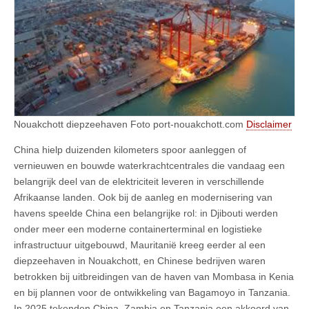
Nouakchott diepzeehaven Foto port-nouakchott.com
Disclaimer
China hielp duizenden kilometers spoor aanleggen of
vernieuwen en bouwde waterkrachtcentrales die vandaag een
belangrijk deel van de elektriciteit leveren in verschillende
Afrikaanse landen. Ook bij de aanleg en modernisering van
havens speelde China een belangrijke rol: in Djibouti werden
onder meer een moderne containerterminal en logistieke
infrastructuur uitgebouwd, Mauritanië kreeg eerder al een
diepzeehaven in Nouakchott, en Chinese bedrijven waren
betrokken bij uitbreidingen van de haven van Mombasa in Kenia
en bij plannen voor de ontwikkeling van Bagamoyo in Tanzania.
In 2025 tekenden China, Zambia en Tanzania een akkoord van