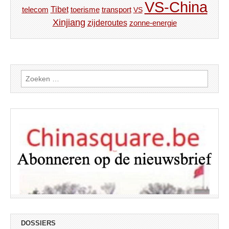
VS-China
Tibet
toerisme
transport
telecom
VS
Xinjiang
zijderoutes
zonne-energie
Zoeken
naar:
DOSSIERS