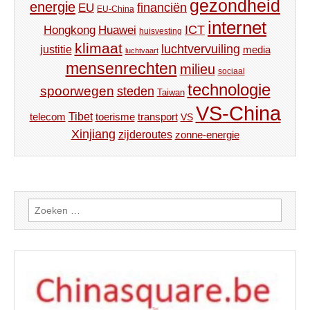
gezondheid
energie
financiën
EU
EU-China
internet
ICT
Hongkong
Huawei
huisvesting
klimaat
luchtvervuiling
justitie
media
luchtvaart
mensenrechten
milieu
sociaal
technologie
spoorwegen
steden
Taiwan
VS-China
Tibet
toerisme
transport
telecom
VS
Xinjiang
zijderoutes
zonne-energie
Zoeken
naar: