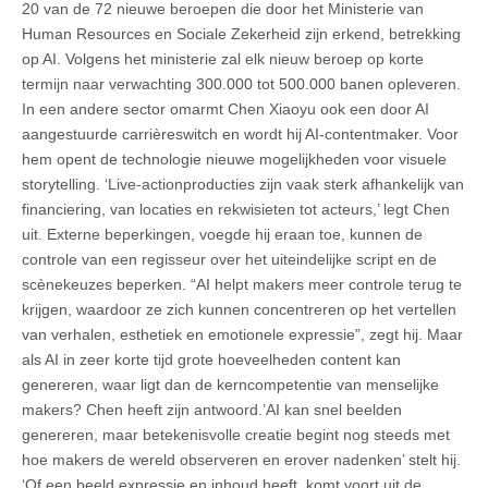
20 van de 72 nieuwe beroepen die door het Ministerie van
Human Resources en Sociale Zekerheid zijn erkend, betrekking
op AI. Volgens het ministerie zal elk nieuw beroep op korte
termijn naar verwachting 300.000 tot 500.000 banen opleveren.
In een andere sector omarmt Chen Xiaoyu ook een door AI
aangestuurde carrièreswitch en wordt hij AI-contentmaker. Voor
hem opent de technologie nieuwe mogelijkheden voor visuele
storytelling. ‘Live-actionproducties zijn vaak sterk afhankelijk van
financiering, van locaties en rekwisieten tot acteurs,’ legt Chen
uit. Externe beperkingen, voegde hij eraan toe, kunnen de
controle van een regisseur over het uiteindelijke script en de
scènekeuzes beperken. “AI helpt makers meer controle terug te
krijgen, waardoor ze zich kunnen concentreren op het vertellen
van verhalen, esthetiek en emotionele expressie”, zegt hij. Maar
als AI in zeer korte tijd grote hoeveelheden content kan
genereren, waar ligt dan de kerncompetentie van menselijke
makers? Chen heeft zijn antwoord.’AI kan snel beelden
genereren, maar betekenisvolle creatie begint nog steeds met
hoe makers de wereld observeren en erover nadenken’ stelt hij.
‘Of een beeld expressie en inhoud heeft, komt voort uit de