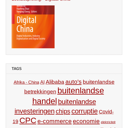
TAGS
auto's
Alibaba
buitenlandse
AI
Afrika - China
buitenlandse
betrekkingen
handel
buitenlandse
investeringen
corruptie
chips
Covid-
CPC
e-commerce
economie
19
elektriciteit