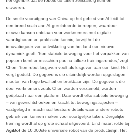
het ogenblik dat de robots de taken zelfstandig kunnen
uitvoeren.
De snelle vooruitgang van China op het gebied van AI leidt tot
een breed scala aan AI-gerelateerde beroepen, waardoor
nieuwe kansen ontstaan voor werknemers met digitale
vaardigheden en praktische kennis, terwijl het de
innovatiegedreven ontwikkeling van het land een nieuwe
dynamiek geeft. ‘Een stabiele beweging voor het verpakken van
popcorn komt er misschien pas na talloze trainingsrondes,’ zegt
Chen. ‘Een robot lesgeven voelt als lesgeven aan een kind. Het
vergt geduld. De gegevens die uiteindelijk worden opgeslagen,
moeten van hoge kwaliteit en bruikbaar zijn.’ De gegevens die
door werknemers zoals Chen worden verzameld, worden
geüpload naar een platform. Daar wordt elke subtiele beweging
– van gewrichtshoeken en kracht tot bewegingstrajecten –
vastgelegd in machinaal leesbare details waar andere robots
gebruik van kunnen maken voor soortgelijke taken. Dergelijke
training wordt al op grote schaal uitgevoerd. Eind maart rolde bij
AgiBot
de 10.000ste universele robot van de productielijn. Het