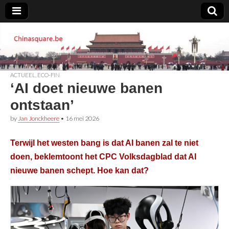
Chinasquare.be
ACTUEEL
,
ECO-FIN
‘AI doet nieuwe banen
ontstaan’
by
Jan Jonckheere
•
16 mei 2026
Terwijl het westen bang is dat AI banen zal te niet
doen, beklemtoont het CPC Volksdagblad dat AI
nieuwe banen schept. Hoe kan dat?