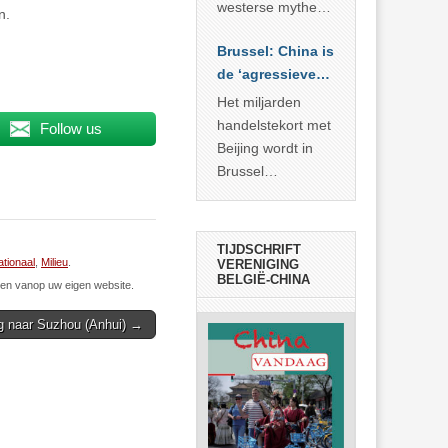
… >> lees meer
westerse mythe of
n.
de dagelijkse
Brussel: China is
realiteit in China?
de ‘agressieve
schuldige’
Het miljarden
handelstekort met
Follow us
Beijing wordt in
Brussel
voorgesteld als
bewijs van
economische
TIJDSCHRIFT
agressie. In
ationaal
,
Milieu
.
VERENIGING
BELGIË-CHINA
werkelijkheid
n vanop uw eigen website.
verhult die
ug naar Suzhou (Anhui) →
spectaculaire
rekensom vooral
de industriële
achterstand die
… >> lees meer