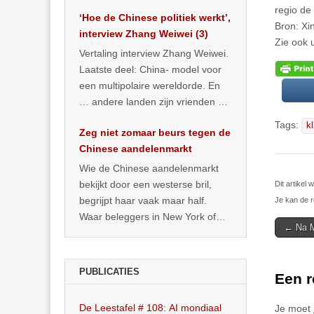
het land dan maar? ‘Dat
regio de
‘Hoe de Chinese politiek werkt’,
… >> lees meer
Bron: Xi
interview Zhang Weiwei (3)
Zie ook 
Vertaling interview Zhang Weiwei.
Laatste deel: China- model voor
een multipolaire wereldorde. En
… andere landen zijn vrienden of
kunnen het worden.
Tags:
k
Zeg niet zomaar beurs tegen de
Chinese aandelenmarkt
Wie de Chinese aandelenmarkt
bekijkt door een westerse bril,
Dit artikel
begrijpt haar vaak maar half.
Je kan de r
Waar beleggers in New York of
Post
← Na M
Londen vooral kijken naar winst,
navigat
… >> lees meer
PUBLICATIES
Een r
De Leestafel # 108: AI mondiaal
Je moet