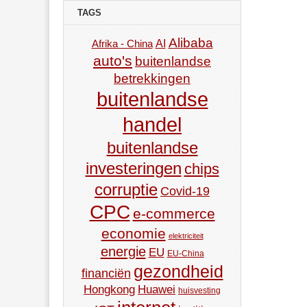
TAGS
Alibaba
AI
Afrika - China
auto's
buitenlandse
betrekkingen
buitenlandse
handel
buitenlandse
investeringen
chips
corruptie
Covid-19
CPC
e-commerce
economie
elektriciteit
energie
EU
EU-China
gezondheid
financiën
Hongkong
Huawei
huisvesting