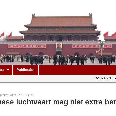
be
ers
Publicaties
OVER ONS
INTERNATIONAAL
,
MILIEU
ese luchtvaart mag niet extra be