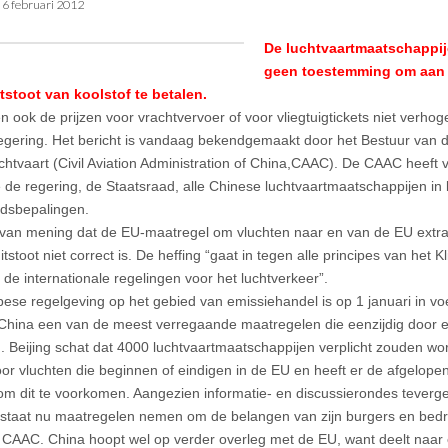
•
6 februari 2012
De luchtvaartmaatschappije
geen toestemming om aan 
tstoot van koolstof te betalen.
 ook de prijzen voor vrachtvervoer of voor vliegtuigtickets niet verh
egering. Het bericht is vandaag bekendgemaakt door het Bestuur van 
chtvaart (Civil Aviation Administration of China,CAAC). De CAAC heeft v
de regering, de Staatsraad, alle Chinese luchtvaartmaatschappijen in 
dsbepalingen.
 van mening dat de EU-maatregel om vluchten naar en van de EU extra
itstoot niet correct is. De heffing “gaat in tegen alle principes van het
 de internationale regelingen voor het luchtverkeer”.
ese regelgeving op het gebied van emissiehandel is op 1 januari in vo
China een van de meest verregaande maatregelen die eenzijdig door ee
n. Beijing schat dat 4000 luchtvaartmaatschappijen verplicht zouden wo
or vluchten die beginnen of eindigen in de EU en heeft er de afgelop
m dit te voorkomen. Aangezien informatie- en discussierondes tevergee
staat nu maatregelen nemen om de belangen van zijn burgers en bedr
 CAAC. China hoopt wel op verder overleg met de EU, want deelt naar