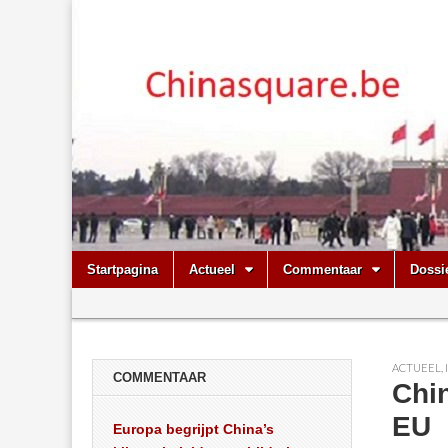
Chinasquare.
Skip
Main
Startpagina
Actueel
Commentaar
Dossi
to
menu
Sub
content
menu
ACTUEEL
,
COMMENTAAR
Chin
EU
Europa begrijpt China’s