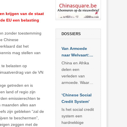
n krijgen van de staat
de EU een belasting
ogen zonder toestemming
DOSSIERS
de Chinese
erklaard dat het
Van Armoede
kennis mag stellen van
naar Welvaart:
Wat Afrika kan
China en Afrika
 te belasten op
leren van
delen een
 Klimaatverdrag van de VN
China’s
verleden van
economisch
armoede. Waar
ege getreden en is
wonder
China er de
n land of regio zijn
‘Chinese Social
voorbije veertig
rden emissierechten te
Credit System’
jaar in slaagde
en maanden alles aan
meer dan 800
Is het social credit
fs zijn gebleken “zal de
miljoen mensen
system een
ijven te beschermen”,
uit de armoede
hardnekkige
 eigen zeggen met de