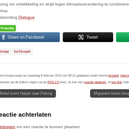
 zorg om ontwikkeling en strijd tegen klimaatsverandering te combinere
nhua
uitzending
Dialogue
Share on Facebook
Tweet
limaat
luchtvaart
 werd toegevoegd op maandag 6 februari 2012 om 08:21 geplaatst onder thema
Actueel
,
Intern
eacties op dit artikel volgen via de
RSS 2.0
feed. Je kan een
reactie plaatsen
, of
een link
make
erkel komt Harper naar Peking
Migranten keren ter
ion
eactie achterlaten
inloggen
om een reactie te kunnen plaatsen.