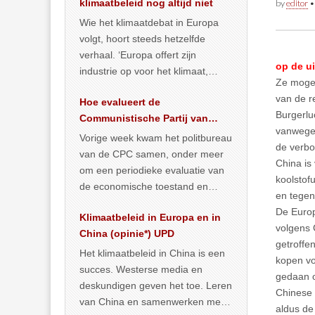
klimaatbeleid nog altijd niet
by
editor
Wie het klimaatdebat in Europa
volgt, hoort steeds hetzelfde
verhaal. ‘Europa offert zijn
op de ui
industrie op voor het klimaat,
Ze mogen
terwijl China onder het mom van
van de r
Hoe evalueert de
vergroening
… >> lees meer
Burgerlu
Communistische Partij van
vanwege 
China de economische
Vorige week kwam het politbureau
de verbo
toestand?
van de CPC samen, onder meer
China is
om een periodieke evaluatie van
koolstofu
de economische toestand en
en tegen
politiek te maken. We
De Europ
Klimaatbeleid in Europa en in
publiceerden
… >> lees meer
volgens 
China (opinie*) UPD
getroffe
Het klimaatbeleid in China is een
kopen vo
succes. Westerse media en
gedaan o
deskundigen geven het toe. Leren
Chinese 
van China en samenwerken met
aldus de