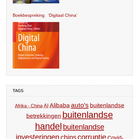
Boekbespreking: ‘Digitaal China’
TAGS
auto's
Alibaba
buitenlandse
AI
Afrika - China
buitenlandse
betrekkingen
handel
buitenlandse
investeringen
corruptie
chips
Covid-