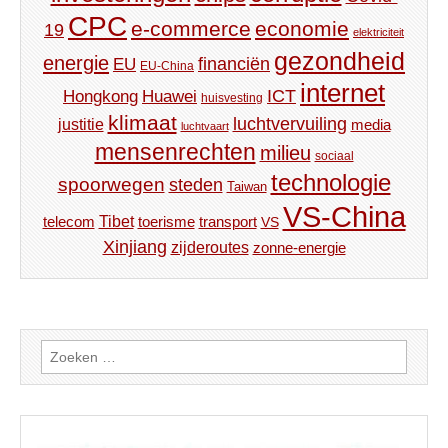
CPC
e-commerce
economie
19
elektriciteit
gezondheid
energie
financiën
EU
EU-China
internet
ICT
Hongkong
Huawei
huisvesting
klimaat
luchtvervuiling
justitie
media
luchtvaart
mensenrechten
milieu
sociaal
technologie
spoorwegen
steden
Taiwan
VS-China
Tibet
toerisme
transport
telecom
VS
Xinjiang
zijderoutes
zonne-energie
Zoeken
naar: