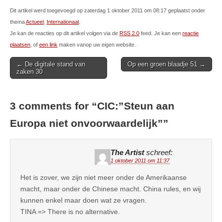
Dit artikel werd toegevoegd op zaterdag 1 oktober 2011 om 08:17 geplaatst onder
thema
Actueel
,
Internationaal
.
Je kan de reacties op dit artikel volgen via de
RSS 2.0
feed. Je kan een
reactie
plaatsen
, of
een link
maken vanop uw eigen website.
Post
← De digitale stand van
Op een groen blaadje 51 →
zaken 30
navigation
3 comments for “
CIC:”Steun aan
Europa niet onvoorwaardelijk”
”
The Artist
schreef:
1 oktober 2011 om 11:37
Het is zover, we zijn niet meer onder de Amerikaanse
macht, maar onder de Chinese macht. China rules, en wij
kunnen enkel maar doen wat ze vragen.
TINA => There is no alternative.