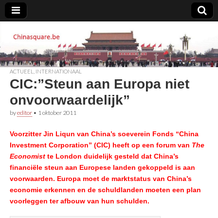
Chinasquare.be
ACTUEEL
,
INTERNATIONAAL
CIC:”Steun aan Europa niet
onvoorwaardelijk”
by
editor
•
1 oktober 2011
Voorzitter Jin Liqun van China’s soeverein Fonds “China
Investment Corporation” (CIC) heeft op een forum van
The
Economist
te London duidelijk gesteld dat China’s
financiële steun aan Europese landen gekoppeld is aan
voorwaarden. Europa moet de marktstatus van China’s
economie erkennen en de schuldlanden moeten een plan
voorleggen ter afbouw van hun schulden.