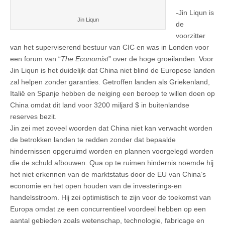
-Jin Liqun is
Jin Liqun
de
voorzitter
van het superviserend bestuur van CIC en was in Londen voor
een forum van “
The Economist
” over de hoge groeilanden. Voor
Jin Liqun is het duidelijk dat China niet blind de Europese landen
zal helpen zonder garanties. Getroffen landen als Griekenland,
Italië en Spanje hebben de neiging een beroep te willen doen op
China omdat dit land voor 3200 miljard $ in buitenlandse
reserves bezit.
Jin zei met zoveel woorden dat China niet kan verwacht worden
de betrokken landen te redden zonder dat bepaalde
hindernissen opgeruimd worden en plannen voorgelegd worden
die de schuld afbouwen. Qua op te ruimen hindernis noemde hij
het niet erkennen van de marktstatus door de EU van China’s
economie en het open houden van de investerings-en
handelsstroom. Hij zei optimistisch te zijn voor de toekomst van
Europa omdat ze een concurrentieel voordeel hebben op een
aantal gebieden zoals wetenschap, technologie, fabricage en