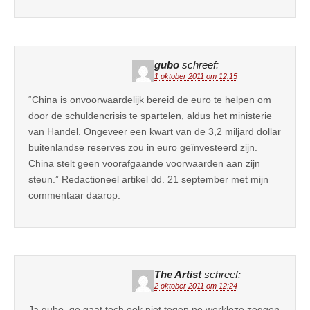
gubo
schreef:
1 oktober 2011 om 12:15
“China is onvoorwaardelijk bereid de euro te helpen om
door de schuldencrisis te spartelen, aldus het ministerie
van Handel. Ongeveer een kwart van de 3,2 miljard dollar
buitenlandse reserves zou in euro geïnvesteerd zijn.
China stelt geen voorafgaande voorwaarden aan zijn
steun.” Redactioneel artikel dd. 21 september met mijn
commentaar daarop.
The Artist
schreef:
2 oktober 2011 om 12:24
Ja gubo, ge gaat toch ook niet tegen ne werkloze zeggen