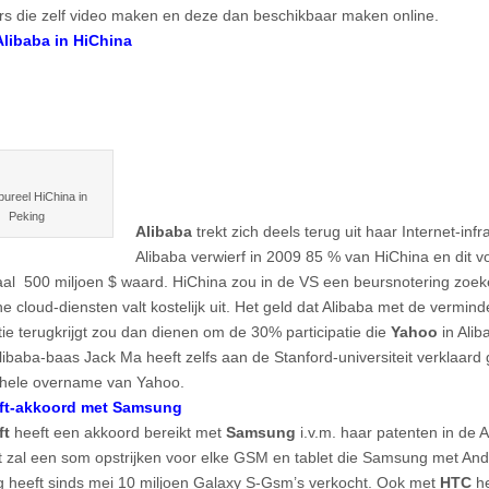
rs die zelf video maken en deze dan beschikbaar maken online.
Alibaba in HiChina
ureel HiChina in
Peking
Alibaba
trekt zich deels terug uit haar Internet-infr
Alibaba verwierf in 2009 85 % van HiChina en dit v
iliaal 500 miljoen $ waard. HiChina zou in de VS een beursnotering zoe
he cloud-diensten valt kostelijk uit. Het geld dat Alibaba met de vermin
atie terugkrijgt zou dan dienen om de 30% participatie die
Yahoo
in Alib
libaba-baas Jack Ma heeft zelfs aan de Stanford-universiteit verklaard g
ehele overname van Yahoo.
ft-akkoord met Samsung
ft
heeft een akkoord bereikt met
Samsung
i.v.m. haar patenten in de A
t zal een som opstrijken voor elke GSM en tablet die Samsung met And
heeft sinds mei 10 miljoen Galaxy S-Gsm’s verkocht. Ook met
HTC
h