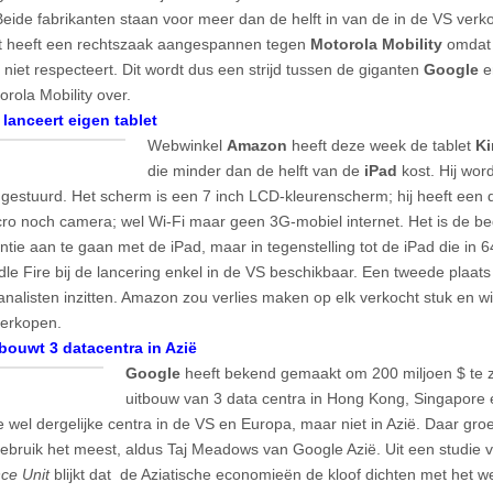
Beide fabrikanten staan voor meer dan de helft in van de in de VS ver
t heeft een rechtszaak aangespannen tegen
Motorola Mobility
omdat 
 niet respecteert. Dit wordt dus een strijd tussen de giganten
Google
e
rola Mobility over.
lanceert eigen tablet
Webwinkel
Amazon
heeft deze week de tablet
Ki
die minder dan de helft van de
iPad
kost. Hij wo
ngestuurd. Het scherm is een 7 inch LCD-kleurenscherm; hij heeft een 
ro noch camera; wel Wi-Fi maar geen 3G-mobiel internet. Het is de b
tie aan te gaan met de iPad, maar in tegenstelling tot de iPad die in 64
ndle Fire bij de lancering enkel in de VS beschikbaar. Een tweede plaat
analisten inzitten. Amazon zou verlies maken op elk verkocht stuk en wil
verkopen.
bouwt 3 datacentra in Azië
Google
heeft bekend gemaakt om 200 miljoen $ te 
uitbouw van 3 data centra in Hong Kong, Singapore
e wel dergelijke centra in de VS en Europa, maar niet in Azië. Daar groe
gebruik het meest, aldus Taj Meadows van Google Azië. Uit een studie
nce Unit
blijkt dat de Aziatische economieën de kloof dichten met het 