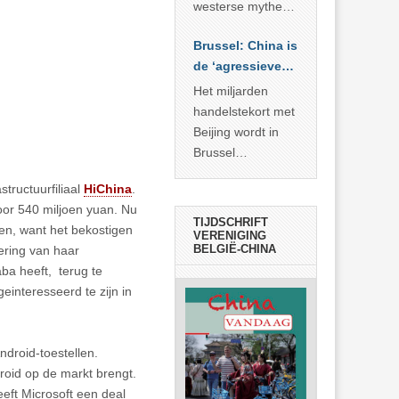
… >> lees meer
westerse mythe of
de dagelijkse
Brussel: China is
realiteit in China?
de ‘agressieve
schuldige’
Het miljarden
handelstekort met
Beijing wordt in
Brussel
voorgesteld als
astructuurfiliaal
HiChina
.
bewijs van
oor 540 miljoen yuan. Nu
economische
TIJDSCHRIFT
ken, want het bekostigen
agressie. In
VERENIGING
BELGIË-CHINA
dering van haar
werkelijkheid
aba heeft, terug te
verhult die
einteresseerd te zijn in
spectaculaire
rekensom vooral
de industriële
ndroid-toestellen.
achterstand die
roid op de markt brengt.
… >> lees meer
eeft Microsoft een deal