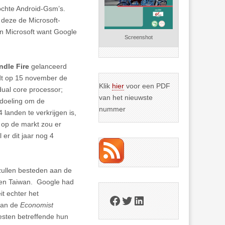
kochte Android-Gsm’s.
deze de Microsoft-
n Microsoft want Google
Screenshot
ndle Fire
gelanceerd
rdt op 15 november de
Klik
hier
voor een PDF
dual core processor;
van het nieuwste
edoeling om de
nummer
 landen te verkrijgen is,
s op de markt zou er
 er dit jaar nog 4
zullen besteden aan de
 en Taiwan. Google had
it echter het
Facebook
Twitter
LinkedIn
 van de
Economist
westen betreffende hun