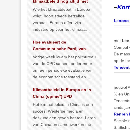
klimaatbeleid nog altijd niet
–
Kort
Wie het klimaatdebat in Europa
volgt, hoort steeds hetzelfde
Lenovo 
verhaal. ‘Europa offert zijn
industrie op voor het klimaat,
terwijl China onder het mom van
met
Len
Hoe evalueert de
vergroening
… >> lees meer
Compal 49
Communistische Partij van
De massa
China de economische
Vorige week kwam het politbureau
op de ma
toestand?
van de CPC samen, onder meer
Tencent
om een periodieke evaluatie van
de economische toestand en
politiek te maken. We
hoewel A
Klimaatbeleid in Europa en in
publiceerden
… >> lees meer
% en
Un
China (opinie*) UPD
Tencents
Het klimaatbeleid in China is een
sinds ja
succes. Westerse media en
Renren 
deskundigen geven het toe. Leren
Sociale 
van China en samenwerken met
$. Stich