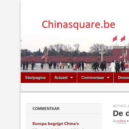
Chinasquare.
Skip
Main
Startpagina
Actueel
Commentaar
Dossi
to
menu
Sub
content
menu
ACTUEEL
,
COMMENTAAR
De d
by
editor
Europa begrijpt China’s