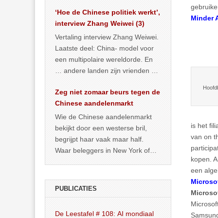
het land dan maar? ‘Dat
gebruike
‘Hoe de Chinese politiek werkt’,
… >> lees meer
Minder 
interview Zhang Weiwei (3)
Vertaling interview Zhang Weiwei.
Laatste deel: China- model voor
een multipolaire wereldorde. En
… andere landen zijn vrienden of
kunnen het worden.
Hoofdb
Zeg niet zomaar beurs tegen de
Chinese aandelenmarkt
Wie de Chinese aandelenmarkt
is het f
bekijkt door een westerse bril,
van on t
begrijpt haar vaak maar half.
particip
Waar beleggers in New York of
kopen. A
Londen vooral kijken naar winst,
een alg
… >> lees meer
Microso
PUBLICATIES
Microso
Microsof
De Leestafel # 108: AI mondiaal
Samsung 