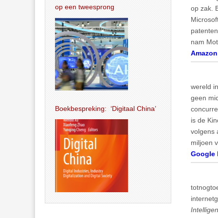
op een tweesprong
op zak. 
Microsof
patenten
nam Moto
Amazon 
wereld i
geen mic
Boekbespreking: ‘Digitaal China’
concurren
is de Ki
volgens 
miljoen 
Google 
totnogto
internet
Intellige