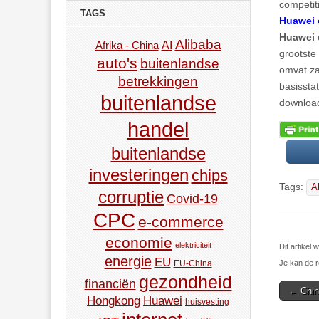
competiti
TAGS
Huawei 
Huawei
Alibaba
AI
Afrika - China
grootste
auto's
buitenlandse
omvat za
betrekkingen
basissta
buitenlandse
downloa
handel
buitenlandse
investeringen
chips
Tags:
A
corruptie
Covid-19
CPC
e-commerce
economie
elektriciteit
Dit artikel
energie
EU
Je kan de r
EU-China
gezondheid
financiën
Post
← China
Hongkong
Huawei
huisvesting
navigat