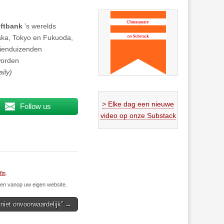
ftbank
’s werelds
aka, Tokyo en Fukuoda,
tienduizenden
worden
ily)
> Elke dag een nieuwe
Follow us
video op onze Substack
fin
.
n vanop uw eigen website.
niet onvoorwaardelijk” →