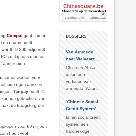
ling
Compal
gaat samen
DOSSIERS
al
en daarin heeft
 wordt dit 300 miljoen $.
Van Armoede
n PCs of laptops moeten
naar Welvaart:
ht aangroeien.
Wat Afrika kan
China en Afrika
leren van
delen een
ss
samenwerken voor
China’s
verleden van
 met lede ogen aanzien
economisch
armoede. Waar
lingen;
Tenpay
heeft 21
wonder
China er de
d kunnen gebruikers van
‘Chinese Social
voorbije veertig
aakt de traagste groei
Credit System’
jaar in slaagde
meer dan 800
Is het social credit
miljoen mensen
system een
m opkopen voor 80 miljoen
uit de armoede
hardnekkige
.com heeft veel