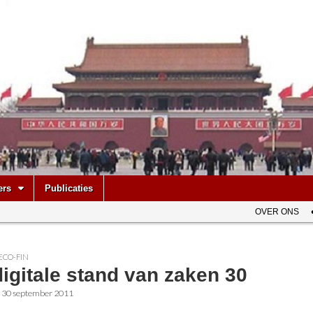
be
ers
Publicaties
OVER ONS
ECO-FIN
igitale stand van zaken 30
•
30 september 2011