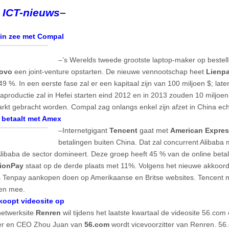
 ICT-nieuws
–
in zee met Compal
–’s Werelds tweede grootste laptop-maker op bestel
ovo
een joint-venture opstarten. De nieuwe vennootschap heet
Lienp
 %. In een eerste fase zal er een kapitaal zijn van 100 miljoen $; later
productie zal in Hefei starten eind 2012 en in 2013 zouden 10 miljoe
rkt gebracht worden. Compal zag onlangs enkel zijn afzet in China ec
 betaalt met Amex
–Internetgigant
Tencent
gaat met
American Expre
betalingen buiten China. Dat zal concurrent Alibaba
libaba de sector domineert. Deze groep heeft 45 % van de online beta
ionPay
staat op de derde plaats met 11%. Volgens het nieuwe akkoor
 Tenpay aankopen doen op Amerikaanse en Britse websites. Tencent m
ren mee.
koopt videosite op
netwerksite
Renren
wil tijdens het laatste kwartaal de videosite 56.co
ter en CEO Zhou Juan van
56.com
wordt vicevoorzitter van Renren. 56