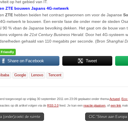
viteit op het gebied van IT.
en ZTE bouwen Japans 4G-netwerk
en
ZTE
hebben beiden het contract gewonnen om voor de Japanse
So
 4G-netwerk te bouwen. Een eerste fase die onder meer de steden Os
l 90 % vban de Japanse bevolking dekken. Het gaat om de bouw van 
tions volgens de
21st Century Business Herald
. Door het 4G-systeem 
dsnelheden gehaald van 110 megabits per seconde. (Bron
Shanghai Da
Share on Facebook
Tweet
libaba
Google
Lenovo
Tencent
 werd toegevoegd op vrijdag 30 september 2011 om 23:09 geplaatst onder thema
Actueel
,
Eco-
eacties op dit artikel volgen via de
RSS 2.0
feed. Je kan een
reactie plaatsen
, of
een link
make
 (onder)zoekt de ruimte
CIC:”Steun aan Europa 
ion