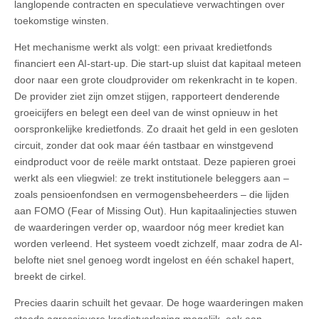
langlopende contracten en speculatieve verwachtingen over
toekomstige winsten.
Het mechanisme werkt als volgt: een privaat kredietfonds
financiert een AI-start-up. Die start-up sluist dat kapitaal meteen
door naar een grote cloudprovider om rekenkracht in te kopen.
De provider ziet zijn omzet stijgen, rapporteert denderende
groeicijfers en belegt een deel van de winst opnieuw in het
oorspronkelijke kredietfonds. Zo draait het geld in een gesloten
circuit, zonder dat ook maar één tastbaar en winstgevend
eindproduct voor de reële markt ontstaat. Deze papieren groei
werkt als een vliegwiel: ze trekt institutionele beleggers aan –
zoals pensioenfondsen en vermogensbeheerders – die lijden
aan FOMO (Fear of Missing Out). Hun kapitaalinjecties stuwen
de waarderingen verder op, waardoor nóg meer krediet kan
worden verleend. Het systeem voedt zichzelf, maar zodra de AI-
belofte niet snel genoeg wordt ingelost en één schakel hapert,
breekt de cirkel.
Precies daarin schuilt het gevaar. De hoge waarderingen maken