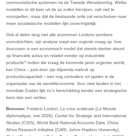
communistische systemen na de Tweede Wereldoorlog. Welke
modellen er dit keer uit de as zullen herrijzen, valt niet te
voorspellen, maar dát de bestaande orde zal verschuiven naar
meer socialistische modellen lijkt onvermijdelijk.
Ook al delen lang niet alle economen Lordons sombere
vooruitzichten, zijn analyse roept een urgente vraag op: hoe
duurzaam is een economisch model dat steeds sterker steunt
op financiële activa en relatief minder op industriële
productie? Indien die vraag de komende jaren urgenter wordt,
kan China – juist door zijn blijvende nadruk op
productiecapaciteit – een nog centralere rol spelen in de
organisatie van de wereldeconomie. Voor veel landen in het
mondiale Zuiden lijkt zo’n herschikking eerder een strategische
kans dan een verlies.
Bronnen:
Frédéric Lordon,
La crise scélérate
(
Le Monde
diplomatique
, mei 2026); Center for Strategic and International
Studies (CSIS); World Bank National Accounts Data; China
Africa Research Initiative (CARI, Johns Hopkins University);