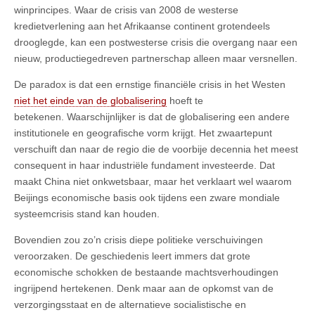
winprincipes. Waar de crisis van 2008 de westerse
kredietverlening aan het Afrikaanse continent grotendeels
drooglegde, kan een postwesterse crisis die overgang naar een
nieuw, productiegedreven partnerschap alleen maar versnellen.
De paradox is dat een ernstige financiële crisis in het Westen
niet het einde van de globalisering
hoeft te
betekenen. Waarschijnlijker is dat de globalisering een andere
institutionele en geografische vorm krijgt. Het zwaartepunt
verschuift dan naar de regio die de voorbije decennia het meest
consequent in haar industriële fundament investeerde. Dat
maakt China niet onkwetsbaar, maar het verklaart wel waarom
Beijings economische basis ook tijdens een zware mondiale
systeemcrisis stand kan houden.
Bovendien zou zo’n crisis diepe politieke verschuivingen
veroorzaken. De geschiedenis leert immers dat grote
economische schokken de bestaande machtsverhoudingen
ingrijpend hertekenen. Denk maar aan de opkomst van de
verzorgingsstaat en de alternatieve socialistische en