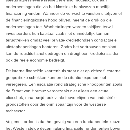
steeds agressievere kredietverlening mogelijk, ook aan
ondernemingen die via het klassieke bankwezen moeilijk
financiering vinden. Wanneer de verwachte winsten uitblijven of
de financieringskosten hoog blijven, neemt de druk op die
ondernemingen toe. Wanbetalingen worden talrijker, terwijl
investeerders hun kapitaal vaak niet onmiddellijk kunnen
terugtrekken omdat veel private-kredietfondsen contractuele
uitstapbeperkingen hanteren. Zodra het vertrouwen omslaat,
kan de liquiditeit snel opdrogen en dreigt een kredietcrisis die
ook de reële economie bedreigt.
Dit interne financiële kaartenhuis staat niet op zichzelf; externe
geopolitieke schokken kunnen de situatie exponentieel
verergeren. Een escalatie rond strategische knooppunten zoals
de Straat van Hormuz veroorzaakt niet alleen een acute
olieschok, maar snijdt ook vitale toevoerlijnen van industriële
grondstoffen door die onmisbaar zijn voor de westerse
techsector.
Volgens Lordon is dat het gevolg van een fundamentele keuze:
het Westen stelde decennialang financiële rendementen boven