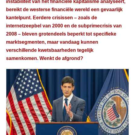
instabiliteit van het financiële kapitalisme analyseert,
bereikt de westerse financiële wereld een gevaarlijk
kantelpunt. Eerdere crisissen – zoals de
internetzeepbel van 2000 en de subprimecrisis van
2008 – bleven grotendeels beperkt tot specifieke
marktsegmenten, maar vandaag kunnen
verschillende kwetsbaarheden tegelijk
samenkomen. Wenkt de afgrond?