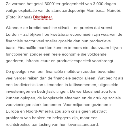
Ze vormen het getal ‘3000’ ter gelegenheid van 3.000 dagen
veilige exploitatie van de standaardspoorlijn Mombasa–Nairobi.
(Foto: Xinhua)
Disclaimer.
Wanneer de kredietmachine stilvalt – en precies dat vreest
Lordon – zal blijken hoe kwetsbaar economieën zijn waarvan de
financiële sector veel sneller groeide dan hun productieve
basis. Financiële markten kunnen immers niet duurzaam blijven
functioneren zonder een reële economie die voldoende
goederen, infrastructuur en productiecapaciteit voortbrengt.
De gevolgen van een financiële meltdown zouden bovendien
veel verder reiken dan de financiële sector alleen. Wat begint als
een kredietcrisis kan uitmonden in faillissementen, uitgestelde
investeringen en bedrijfssluitingen. De werkloosheid zou fors
kunnen oplopen, de koopkracht afnemen en de druk op sociale
voorzieningen sterk toenemen. Voor miljoenen gezinnen in
Europa en Noord-Amerika zou zo’n crisis geen abstract
probleem van banken en beleggers zijn, maar een
rechtstreekse aantasting van hun levensstandaard.