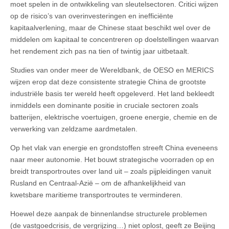
moet spelen in de ontwikkeling van sleutelsectoren. Critici wijzen
op de risico’s van overinvesteringen en inefficiënte
kapitaalverlening, maar de Chinese staat beschikt wel over de
middelen om kapitaal te concentreren op doelstellingen waarvan
het rendement zich pas na tien of twintig jaar uitbetaalt.
Studies van onder meer de Wereldbank, de OESO en MERICS
wijzen erop dat deze consistente strategie China de grootste
industriële basis ter wereld heeft opgeleverd. Het land bekleedt
inmiddels een dominante positie in cruciale sectoren zoals
batterijen, elektrische voertuigen, groene energie, chemie en de
verwerking van zeldzame aardmetalen.
Op het vlak van energie en grondstoffen streeft China eveneens
naar meer autonomie. Het bouwt strategische voorraden op en
breidt transportroutes over land uit – zoals pijpleidingen vanuit
Rusland en Centraal-Azië – om de afhankelijkheid van
kwetsbare maritieme transportroutes te verminderen.
Hoewel deze aanpak de binnenlandse structurele problemen
(de vastgoedcrisis, de vergrijzing…) niet oplost, geeft ze Beijing