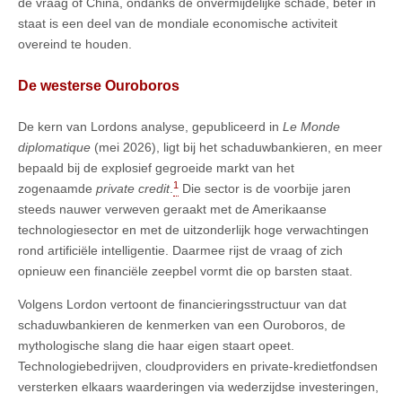
de vraag of China, ondanks de onvermijdelijke schade, beter in
staat is een deel van de mondiale economische activiteit
overeind te houden.
De westerse Ouroboros
De kern van Lordons analyse, gepubliceerd in
Le Monde
diplomatique
(mei 2026), ligt bij het schaduwbankieren, en meer
bepaald bij de explosief gegroeide markt van het
1
zogenaamde
private credit
.
Die sector is de voorbije jaren
steeds nauwer verweven geraakt met de Amerikaanse
technologiesector en met de uitzonderlijk hoge verwachtingen
rond artificiële intelligentie. Daarmee rijst de vraag of zich
opnieuw een financiële zeepbel vormt die op barsten staat.
Volgens Lordon vertoont de financieringsstructuur van dat
schaduwbankieren de kenmerken van een Ouroboros, de
mythologische slang die haar eigen staart opeet.
Technologiebedrijven, cloudproviders en private-kredietfondsen
versterken elkaars waarderingen via wederzijdse investeringen,