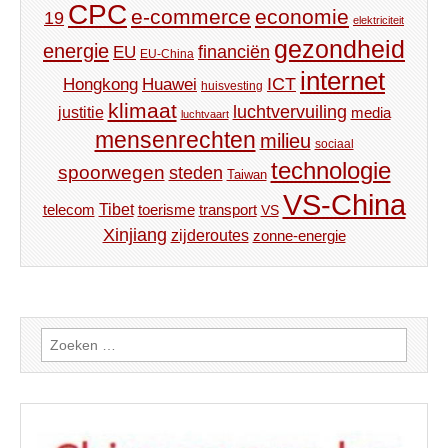
CPC
e-commerce
economie
19
elektriciteit
gezondheid
energie
financiën
EU
EU-China
internet
ICT
Hongkong
Huawei
huisvesting
klimaat
luchtvervuiling
justitie
media
luchtvaart
mensenrechten
milieu
sociaal
technologie
spoorwegen
steden
Taiwan
VS-China
Tibet
toerisme
transport
telecom
VS
Xinjiang
zijderoutes
zonne-energie
Zoeken
naar: