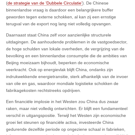
(
de strategie van de ‘Dubbele Circulatie’
). De Chinese
binnenlandse vraag is daardoor een belangrijkere buffer
geworden tegen externe schokken, al kan zij een ernstige
terugval van de export nog lang niet volledig opvangen.
Daarnaast staat China zelf voor aanzienlijke structurele
uitdagingen. De aanhoudende problemen in de vastgoedsector,
de hoge schulden van lokale overheden, de vergrijzing van de
bevolking en een binnenlandse consumptie die de ambities van
Beijing moeizaam bijhoudt, beperken de economische
veerkracht. Ook op energievlak blijft China, ondanks zijn
indrukwekkende energietransitie, sterk afhankelijk van de invoer
van olie en gas, waardoor mondiale logistieke schokken de
fabrikagekosten rechtstreeks opdrijven.
Een financiële implosie in het Westen zou China dus zwaar
raken, maar niet volledig ontwrichten. Er blijft een fundamenteel
verschil in uitgangspositie. Terwijl het Westen zijn economische
groei liet steunen op financiële activa, investeerde China
gedurende dezelfde periode op ongeziene schaal in fabrieken,