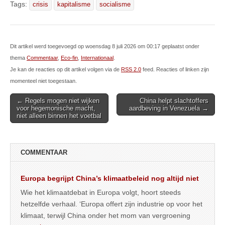
Tags:
crisis
kapitalisme
socialisme
Dit artikel werd toegevoegd op woensdag 8 juli 2026 om 00:17 geplaatst onder
thema
Commentaar
,
Eco-fin
,
Internationaal
.
Je kan de reacties op dit artikel volgen via de
RSS 2.0
feed. Reacties of linken zijn
momenteel niet toegestaan.
Post
← Regels mogen niet wijken
China helpt slachtoffers
voor hegemonische macht,
aardbeving in Venezuela →
navigation
niet alleen binnen het voetbal
COMMENTAAR
Europa begrijpt China’s klimaatbeleid nog altijd niet
Wie het klimaatdebat in Europa volgt, hoort steeds
hetzelfde verhaal. ‘Europa offert zijn industrie op voor het
klimaat, terwijl China onder het mom van vergroening