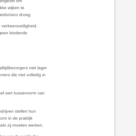
 aangezet om
kke wijken te
eidsrisico droeg.
verkeersveiligheid,
 geen bindende
tijdbezorgers niet lager
ers die niet volledig in
met een tussenvorm van
rijven stellen hun
rm in de praktijk
gels zij moeten werken.