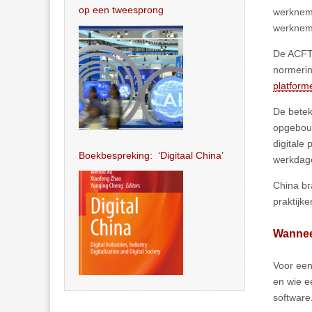
op een tweesprong
werkneme
werkneme
De ACFTU
normerin
platfor
De betek
opgebouw
digitale
Boekbespreking: ‘Digitaal China’
werkdage
China br
praktijk
Wanneer
Voor een
en wie e
software