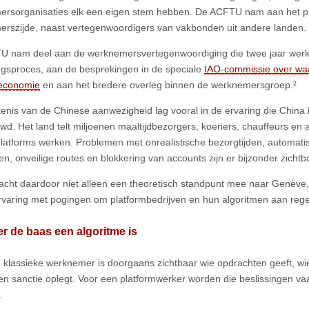
rsorganisaties elk een eigen stem hebben. De ACFTU nam aan het pr
rszijde, naast vertegenwoordigers van vakbonden uit andere landen.
 nam deel aan de werknemersvertegenwoordiging die twee jaar werk
gsproces, aan de besprekingen in de speciale
IAO-commissie over waa
meconomie
⁠ en aan het bredere overleg binnen de werknemersgroep.²
enis van de Chinese aanwezigheid lag vooral in de ervaring die China 
d. Het land telt miljoenen maaltijdbezorgers, koeriers, chauffeurs en
 platforms werken. Problemen met onrealistische bezorgtijden, automati
n, onveilige routes en blokkering van accounts zijn er bijzonder zicht
acht daardoor niet alleen een theoretisch standpunt mee naar Genève
ervaring met pogingen om platformbedrijven en hun algoritmen aan reg
 de baas een algoritme is
 klassieke werknemer is doorgaans zichtbaar wie opdrachten geeft, wie
en sanctie oplegt. Voor een platformwerker worden die beslissingen 
.