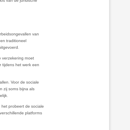
os van de juridische
 arbeidsongevallen van
en traditioneel
uitgevoerd.
De verzekering moet
 tijdens het werk een
allen. Voor de sociale
n zij soms bijna als
lijk.
 het probeert de sociale
erschillende platforms