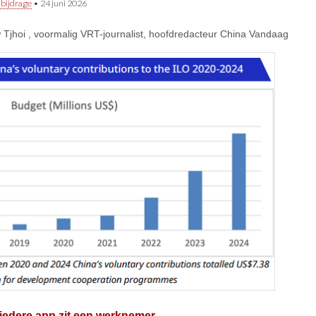
 bijdrage
•
24 juni 2026
Tjhoi , voormalig VRT-journalist, hoofdredacteur China Vandaag
iedere app zit een werknemer