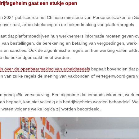
rijfsgeheim gaat een stukje open
ari 2024 publiceerde het Chinese ministerie van Personeelszaken en S
nen over rust, arbeidsbeloning en de bekendmaking van platformregels.
taat dat platformbedrijven hun werknemers informatie moeten geven o
g van bestellingen, de berekening en betaling van vergoedingen, werk- en
es en sancties. Ook de algoritmische regels en hun werking vallen uitdr
ie die bekendgemaakt moet worden.
lijn over de openbaarmaking van arbeidsregels
⁠ bepaalt bovendien dat p
gen van zulke regels de mening van vakbonden of vertegenwoordigers
en principiële verschuiving. Een algoritme dat iemands inkomen, werkt
en bepaalt, kan niet volledig als bedrijfsgeheim worden behandeld. 
 weten volgens welke logica zij worden beoordeeld.