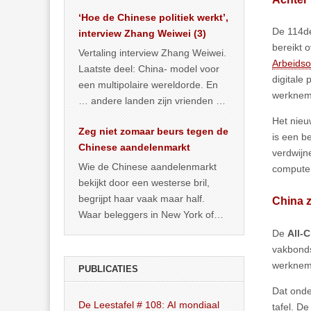
het land dan maar? ‘Dat
‘Hoe de Chinese politiek werkt’,
… >> lees meer
De 114de
interview Zhang Weiwei (3)
bereikt 
Vertaling interview Zhang Weiwei.
Arbeidso
Laatste deel: China- model voor
digitale
een multipolaire wereldorde. En
werkneme
… andere landen zijn vrienden of
kunnen het worden.
Het nie
Zeg niet zomaar beurs tegen de
is een b
Chinese aandelenmarkt
verdwijn
Wie de Chinese aandelenmarkt
computer
bekijkt door een westerse bril,
begrijpt haar vaak maar half.
China z
Waar beleggers in New York of
Londen vooral kijken naar winst,
De
All-
… >> lees meer
vakbonds
werkneme
PUBLICATIES
Dat onde
De Leestafel # 108: AI mondiaal
tafel. D