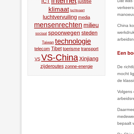
internet
Dat was 
ICT
justitie
verkeers
klimaat
luchtvaart
manoeuvr
luchtvervuiling
media
mensenrechten
milieu
China ko
spoorwegen
werkdruk
steden
sociaal
arbeidsn
technologie
Taiwan
Tibet
toerisme
transport
telecom
Een bo
VS-China
Xinjiang
VS
zijderoutes
zonne-energie
De richt
mocht li
de klass
Volgens
arbeidsr
Daarmee 
medewerk
bepaalt 