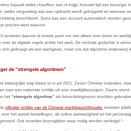
itme bepaalt welke chauffeur een rit krijgt, hoeveel tijd een bezorger h
en, welke vergoeding aan een opdracht wordt gekoppeld en wanneer e
chikking terechtkomt. Soms kan een account automatisch worden gesc
er precies weet waarom.
 probeert daarom al enkele jaren om niet alleen over lonen en werkti
 over de digitale regels achter het werk. De centrale gedachte is een
e zich gedraagt als een werkgever, moet ook dat algoritme onderwerp
nger de “strengste algoritmen”
te belangrijke stap kwam er in juli 2021. Zeven Chinese instanties, w
n toen een nationale richtlijn uit voor maaltijdbezorgers. Daarin stond 
ger het
“strengste algoritme”
als beoordelingsnorm mochten gebruike
 de
officiële richtlijn van de Chinese markttoezichthouder
⁠ moesten platf
 voor het aantal bestellingen, de online aanwezigheid en het percentage
tgevoerd. Ook moesten bezorgtijden waar nodig worden verlengd.³