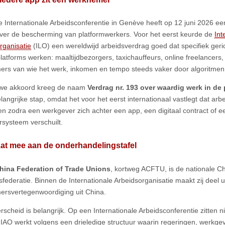
 Internationale Arbeidsconferentie in Genève heeft op 12 juni 2026 ee
over de bescherming van platformwerkers. Voor het eerst keurde de
Int
rganisatie
⁠ (ILO) een wereldwijd arbeidsverdrag goed dat specifiek geri
 platforms werken: maaltijdbezorgers, taxichauffeurs, online freelancers
rs van wie het werk, inkomen en tempo steeds vaker door algoritmen
uwe akkoord kreeg de naam
Verdrag nr. 193 over waardig werk in d
elangrijke stap, omdat het voor het eerst internationaal vastlegt dat ar
en zodra een werkgever zich achter een app, een digitaal contract of e
systeem verschuilt.
at mee aan de onderhandelingstafel
China Federation of Trade Unions
, kortweg ACFTU, is de nationale C
federatie. Binnen de Internationale Arbeidsorganisatie maakt zij deel u
rsvertegenwoordiging uit China.
rscheid is belangrijk. Op een Internationale Arbeidsconferentie zitten n
e IAO werkt volgens een drieledige structuur waarin regeringen, werkge