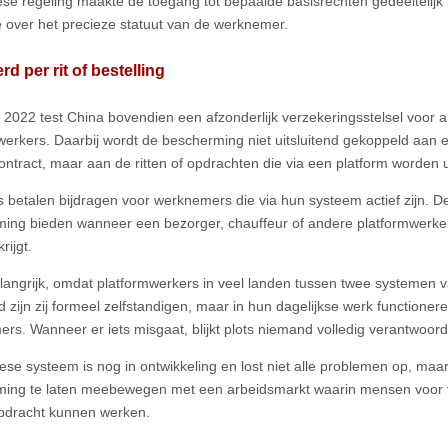
se regeling maakte de toegang tot bepaalde basisrechten gedeeltelijk l
e over het precieze statuut van de werknemer.
rd per rit of bestelling
li 2022 test China bovendien een afzonderlijk verzekeringsstelsel voor
werkers. Daarbij wordt de bescherming niet uitsluitend gekoppeld aan e
ontract, maar aan de ritten of opdrachten die via een platform worden 
s betalen bijdragen voor werknemers die via hun systeem actief zijn. 
ing bieden wanneer een bezorger, chauffeur of andere platformwerker
rijgt.
elangrijk, omdat platformwerkers in veel landen tussen twee systemen v
 zijn zij formeel zelfstandigen, maar in hun dagelijkse werk functionere
rs. Wanneer er iets misgaat, blijkt plots niemand volledig verantwoorde
ese systeem is nog in ontwikkeling en lost niet alle problemen op, maar
ing te laten meebewegen met een arbeidsmarkt waarin mensen voor v
pdracht kunnen werken.