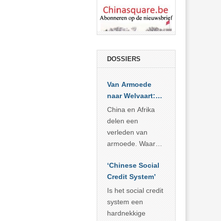
DOSSIERS
Van Armoede
naar Welvaart:
Wat Afrika kan
China en Afrika
leren van
delen een
China’s
verleden van
economisch
armoede. Waar
wonder
China er de
‘Chinese Social
voorbije veertig
Credit System’
jaar in slaagde
meer dan 800
Is het social credit
miljoen mensen
system een
uit de armoede
hardnekkige