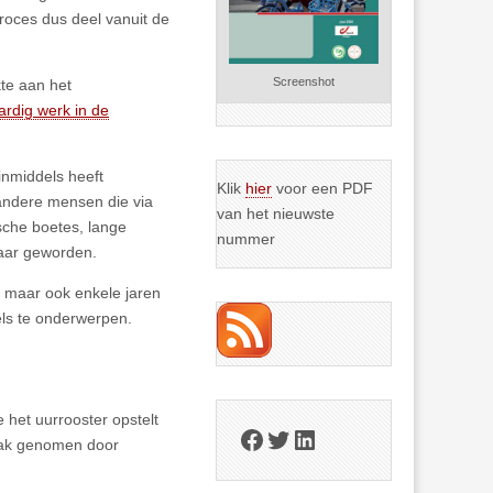
oces dus deel vanuit de
Screenshot
te aan het
rdig werk in de
inmiddels heeft
Klik
hier
voor een PDF
 andere mensen die via
van het nieuwste
sche boetes, lange
nummer
baar geworden.
, maar ook enkele jaren
els te onderwerpen.
 het uurrooster opstelt
Facebook
Twitter
LinkedIn
vaak genomen door