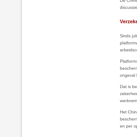
De Chine
discussi
Verzeke
Sinds ju
platform
arbeidsc
Platform
bescherm
ongeval k
Dat is b
zekerheid
werkneme
Het Chin
bescherm
en per o