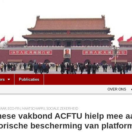
be
ers
Publicaties
OVER ONS
AAR
,
ECO-FIN
,
MAATSCHAPPIJ
,
SOCIALE ZEKERHEID
nese vakbond ACFTU hielp mee a
torische bescherming van platfo