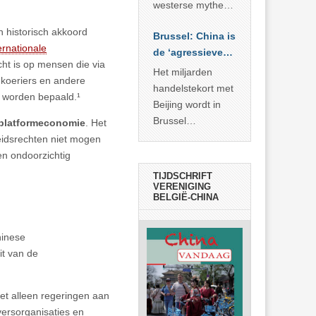
… >> lees meer
westerse mythe of
de dagelijkse
n historisch akkoord
Brussel: China is
realiteit in China?
ernationale
de ‘agressieve
cht is op mensen die via
schuldige’
Het miljarden
, koeriers en andere
handelstekort met
 worden bepaald.¹
Beijing wordt in
Brussel
e platformeconomie
. Het
voorgesteld als
beidsrechten niet mogen
bewijs van
en ondoorzichtig
economische
TIJDSCHRIFT
agressie. In
VERENIGING
BELGIË-CHINA
werkelijkheid
verhult die
spectaculaire
hinese
rekensom vooral
it van de
de industriële
achterstand die
iet alleen regeringen aan
… >> lees meer
versorganisaties en