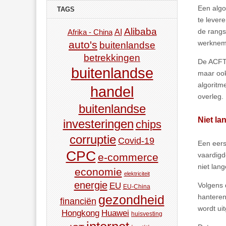
Een algor
TAGS
te lever
Alibaba
de rangs
AI
Afrika - China
werknem
auto's
buitenlandse
betrekkingen
De ACFTU
buitenlandse
maar ook
algoritm
handel
overleg.
buitenlandse
Niet la
investeringen
chips
corruptie
Covid-19
Een eers
CPC
vaardigde
e-commerce
niet lan
economie
elektriciteit
energie
Volgens
EU
EU-China
hanteren
gezondheid
financiën
wordt ui
Hongkong
Huawei
huisvesting