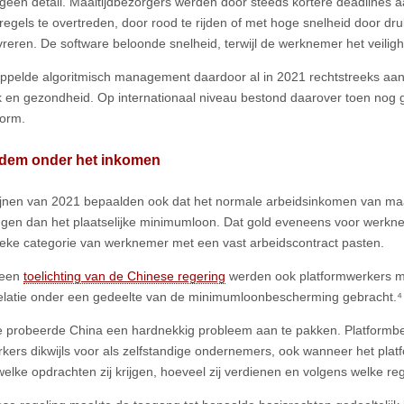
geen detail. Maaltijdbezorgers werden door steeds kortere deadlines
regels te overtreden, door rood te rijden of met hoge snelheid door dru
eren. De software beloonde snelheid, terwijl de werknemer het veiligh
ppelde algoritmisch management daardoor al in 2021 rechtstreeks aan 
 en gezondheid. Op internationaal niveau bestond daarover toen nog
orm.
dem onder het inkomen
lijnen van 2021 bepaalden ook dat het normale arbeidsinkomen van maal
ggen dan het plaatselijke minimumloon. Dat gold eveneens voor werknem
ieke categorie van werknemer met een vast arbeidscontract pasten.
 een
toelichting van de Chinese regering
⁠ werden ook platformwerkers 
elatie onder een gedeelte van de minimumloonbescherming gebracht.⁴
probeerde China een hardnekkig probleem aan te pakken. Platformbed
ers dikwijls voor als zelfstandige ondernemers, ook wanneer het platfo
welke opdrachten zij krijgen, hoeveel zij verdienen en volgens welke re