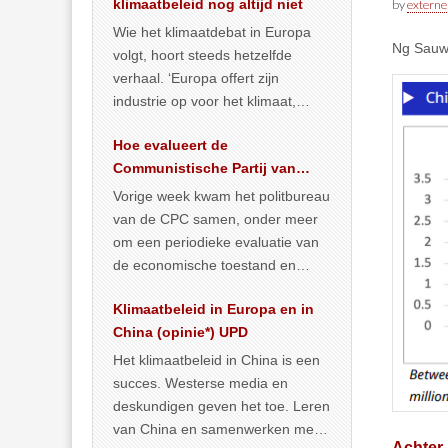
klimaatbeleid nog altijd niet
by
externe
Wie het klimaatdebat in Europa
Ng Sauw 
volgt, hoort steeds hetzelfde
verhaal. ‘Europa offert zijn
industrie op voor het klimaat,
terwijl China onder het mom van
Hoe evalueert de
vergroening
… >> lees meer
Communistische Partij van
China de economische
Vorige week kwam het politbureau
toestand?
van de CPC samen, onder meer
om een periodieke evaluatie van
de economische toestand en
politiek te maken. We
Klimaatbeleid in Europa en in
publiceerden
… >> lees meer
China (opinie*) UPD
Het klimaatbeleid in China is een
succes. Westerse media en
deskundigen geven het toe. Leren
van China en samenwerken met
Achter 