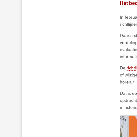
Het bed
In febru
richtlij
Daarin s
verdelin
evaluati
informat
De
richt
of wijzi
horen.⁵
Dat is e
opdracht
minstens