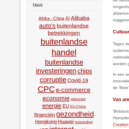
TAGS
omgeving
afstemmi
Alibaba
AI
Afrika - China
suggerer
auto's
buitenlandse
Cultuu
betrekkingen
buitenlandse
Tegen de
handel
systemis
national
buitenlandse
worden g
investeringen
chips
In een w
corruptie
Covid-19
innovati
CPC
de ‘fitst
e-commerce
economie
Van ar
elektriciteit
energie
EU
EU-China
‘Botsaut
gezondheid
financiën
Hampden-
Hongkong
Huawei
huisvesting
Creation