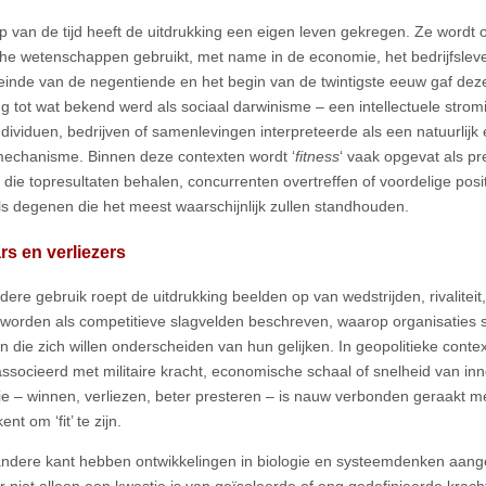
op van de tijd heeft de uitdrukking een eigen leven gekregen. Ze wordt 
che wetenschappen gebruikt, met name in de economie, het bedrijfsleve
einde van de negentiende en het begin van de twintigste eeuw gaf dez
ng tot wat bekend werd als sociaal darwinisme – een intellectuele strom
ndividuen, bedrijven of samenlevingen interpreteerde als een natuurlijk 
mechanisme. Binnen deze contexten wordt ‘
fitness
‘ vaak opgevat als pr
die topresultaten behalen, concurrenten overtreffen of voordelige posit
ls degenen die het meest waarschijnlijk zullen standhouden.
s en verliezers
edere gebruik roept de uitdrukking beelden op van wedstrijden, rivaliteit,
worden als competitieve slagvelden beschreven, waarop organisaties 
n die zich willen onderscheiden van hun gelijken. In geopolitieke contex
ssocieerd met militaire kracht, economische schaal of snelheid van inn
ie – winnen, verliezen, beter presteren – is nauw verbonden geraakt me
nt om ‘fit’ te zijn.
ndere kant hebben ontwikkelingen in biologie en systeemdenken aange
r niet alleen een kwestie is van geïsoleerde of eng gedefinieerde krac