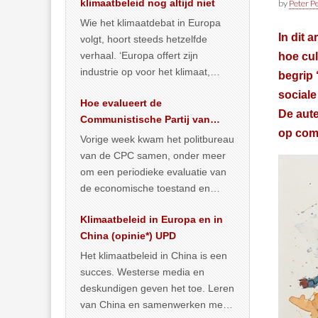
klimaatbeleid nog altijd niet
by
Peter Pe
Wie het klimaatdebat in Europa
In dit 
volgt, hoort steeds hetzelfde
verhaal. ‘Europa offert zijn
hoe cul
industrie op voor het klimaat,
begrip 
terwijl China onder het mom van
sociale
Hoe evalueert de
vergroening
… >> lees meer
De aute
Communistische Partij van
op comp
China de economische
Vorige week kwam het politbureau
situatie?
van de CPC samen, onder meer
om een periodieke evaluatie van
de economische toestand en
politiek te maken. We
Klimaatbeleid in Europa en in
publiceerden
… >> lees meer
China (opinie*) UPD
Het klimaatbeleid in China is een
succes. Westerse media en
deskundigen geven het toe. Leren
van China en samenwerken met