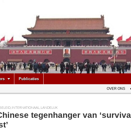
be
ers
Publicaties
OVER ONS
BELEID
,
INTERNATIONAAL
,
LANDELIJK
hinese tegenhanger van ‘survival
st’