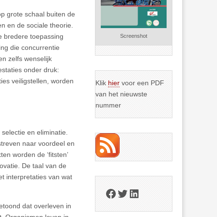
op grote schaal buiten de
n en de sociale theorie.
e bredere toepassing
Screenshot
ing die concurrentie
en zelfs wenselijk
estaties onder druk:
ies veiligstellen, worden
Klik
hier
voor een PDF
van het nieuwste
nummer
 selectie en eliminatie.
streven naar voordeel en
ten worden de ‘fitsten’
ovatie. De taal van de
t interpretaties van wat
Facebook
Twitter
LinkedIn
toond dat overleven in
ht. Organismen leven in