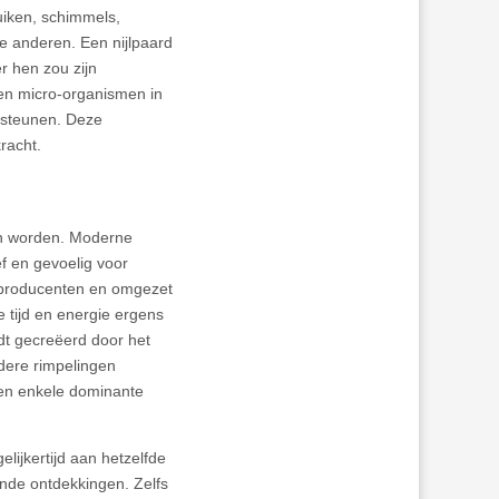
uiken, schimmels,
e anderen. Een nijlpaard
r hen zou zijn
nen micro-organismen in
rsteunen. Deze
kracht.
en worden. Moderne
f en gevoelig voor
elproducenten en omgezet
e tijd en energie ergens
dt gecreëerd door het
dere rimpelingen
 een enkele dominante
lijkertijd aan hetzelfde
de ontdekkingen. Zelfs