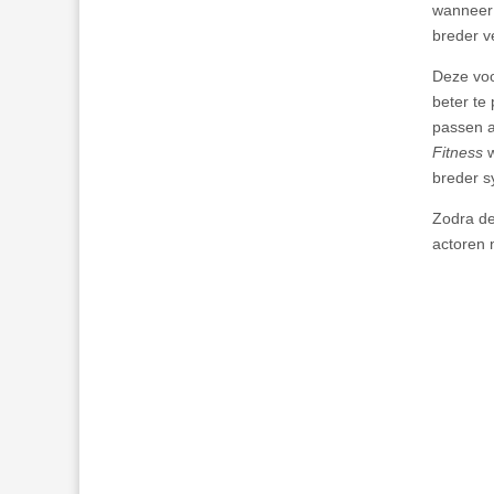
wanneer 
breder v
Deze voo
beter te
passen a
Fitness
w
breder s
Zodra de
actoren 