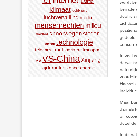
internet
ICT
justitie
wordt be
klimaat
benaderd 
luchtvaart
doel is 
luchtvervuiling
media
zichtbaa
mensenrechten
milieu
position
spoorwegen
steden
sociaal
gedeeld,
technologie
Taiwan
concurre
Tibet
toerisme
transport
telecom
In veel 
VS-China
Xinjiang
VS
darwinis
zijderoutes
zonne-energie
natuurli
voordeli
Hoewel di
individu
Maar bui
dan als 
en coëxi
dezelfde 
In de na