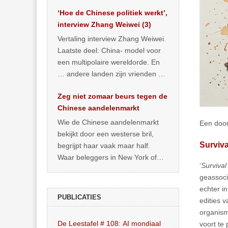
het land dan maar? ‘Dat
‘Hoe de Chinese politiek werkt’,
… >> lees meer
interview Zhang Weiwei (3)
Vertaling interview Zhang Weiwei.
Laatste deel: China- model voor
een multipolaire wereldorde. En
… andere landen zijn vrienden of
kunnen het worden.
Zeg niet zomaar beurs tegen de
Chinese aandelenmarkt
Wie de Chinese aandelenmarkt
Een door
bekijkt door een westerse bril,
Survival
begrijpt haar vaak maar half.
Waar beleggers in New York of
‘
Survival 
Londen vooral kijken naar winst,
geassoci
… >> lees meer
echter i
PUBLICATIES
edities 
organism
De Leestafel # 108: AI mondiaal
voort te 