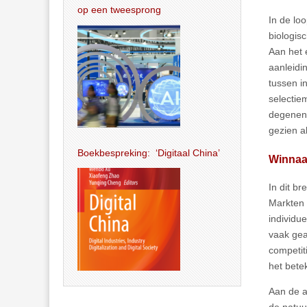
op een tweesprong
In de lo
biologis
Aan het 
aanleidi
tussen i
selectie
degenen 
gezien a
Boekbespreking: ‘Digitaal China’
Winnaar
In dit br
Markten 
individue
vaak gea
competit
het beteke
Aan de a
de natuu