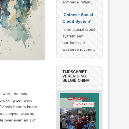
economisch
econoom Michael
armoede. Waar
wonder
Roberts. Het laat
China er de
zien dat
‘Chinese Social
voorbije veertig
… >> lees meer
Credit System’
jaar in slaagde
meer dan 800
Is het social credit
miljoen mensen
system een
uit de armoede
hardnekkige
… >> lees meer
westerse mythe of
de dagelijkse
realiteit in China?
TIJDSCHRIFT
VERENIGING
BELGIË-CHINA
en wordt meestal
drukking zelf werd
Darwin haar in latere
eschrijven waarbij
e overleven en zich