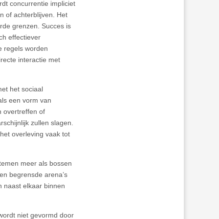
t concurrentie impliciet
n of achterblijven. Het
erde grenzen. Succes is
ch effectiever
De regels worden
recte interactie met
et het sociaal
 als een vorm van
 overtreffen of
schijnlijk zullen slagen.
 het overleving vaak tot
ystemen meer als bossen
nnen begrensde arena’s
n naast elkaar binnen
 wordt niet gevormd door