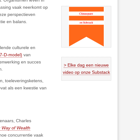
assing vaak neerkomt op
eze perspectieven
tie en balans.
illende culturele en
7-D-model)
van
menwerking en succes
> Elke dag een nieuwe
n.
video op onze Substack
n, toeleveringsketens,
evat als een kwestie van
penaars, Charles
r Way of Wealth
hoe concurrentie vaak