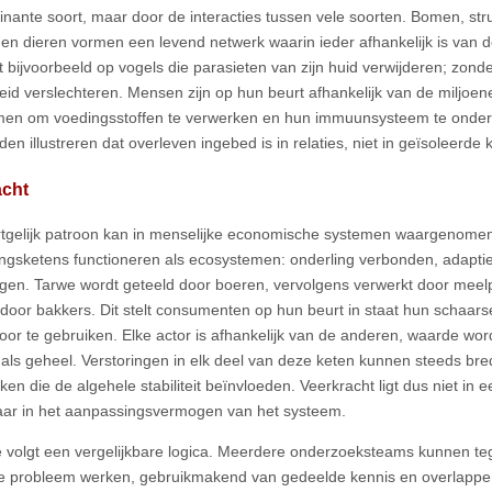
nante soort, maar door de interacties tussen vele soorten. Bomen, str
 en dieren vormen een levend netwerk waarin ieder afhankelijk is van d
t bijvoorbeeld op vogels die parasieten van zijn huid verwijderen; zonde
id verslechteren. Mensen zijn op hun beurt afhankelijk van de miljoe
men om voedingsstoffen te verwerken en hun immuunsysteem te onde
en illustreren dat overleven ingebed is in relaties, niet in geïsoleerde 
acht
tgelijk patroon kan in menselijke economische systemen waargenom
ingsketens functioneren als ecosystemen: onderling verbonden, adaptie
ngen. Tarwe wordt geteeld door boeren, vervolgens verwerkt door me
 door bakkers. Dit stelt consumenten op hun beurt in staat hun schaars
oor te gebruiken. Elke actor is afhankelijk van de anderen, waarde wor
als geheel. Verstoringen in elk deel van deze keten kunnen steeds bre
ken die de algehele stabiliteit beïnvloeden. Veerkracht ligt dus niet in
aar in het aanpassingsvermogen van het systeem.
e volgt een vergelijkbare logica. Meerdere onderzoeksteams kunnen tege
 probleem werken, gebruikmakend van gedeelde kennis en overlappen