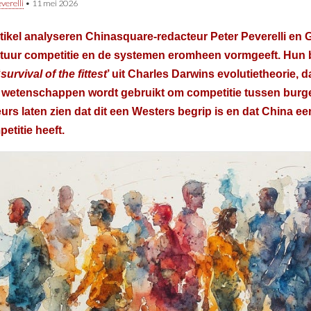
verelli
•
11 mei 2026
artikel analyseren Chinasquare-redacteur Peter Peverelli e
tuur competitie en de systemen eromheen vormgeeft. Hun b
‘
survival of the fittest
’ uit Charles Darwins evolutietheorie, d
 wetenschappen wordt gebruikt om competitie tussen burge
urs laten zien dat dit een Westers begrip is en dat China ee
etitie heeft.