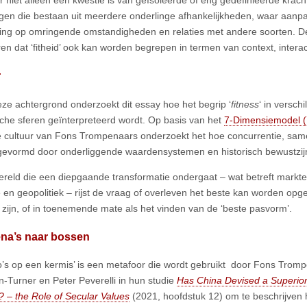
en die bestaan uit meerdere onderlinge afhankelijkheden, waar aanp
ng op omringende omstandigheden en relaties met andere soorten. D
en dat ‘fitheid’ ook kan worden begrepen in termen van context, interac
r
ze achtergrond onderzoekt dit essay hoe het begrip ‘
fitness
‘ in versch
che sferen geïnterpreteerd wordt. Op basis van het
7-Dimensiemodel (
e cultuur van Fons Trompenaars onderzoekt het hoe concurrentie, sa
evormd door onderliggende waardensystemen en historisch bewustzij
ereld die een diepgaande transformatie ondergaat – wat betreft markte
e en geopolitiek – rijst de vraag of overleven het beste kan worden opg
e’ zijn, of in toenemende mate als het vinden van de ‘beste pasvorm’.
ena’s naar bossen
o’s op een kermis’ is een metafoor die wordt gebruikt door Fons Trom
Turner en Peter Peverelli in hun studie
Has China Devised a Superio
? – the Role of Secular Values
(2021, hoofdstuk 12) om te beschrijven 