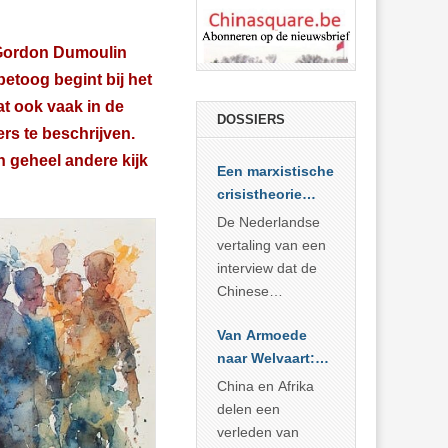
n Gordon Dumoulin
etoog begint bij het
at ook vaak in de
DOSSIERS
rs te beschrijven.
n geheel andere kijk
Een marxistische
crisistheorie
voor vandaag
De Nederlandse
vertaling van een
interview dat de
Chinese
Academie voor
Van Armoede
Sociale
naar Welvaart:
Wetenschappen
Wat Afrika kan
afnam van de
China en Afrika
leren van
Britse
delen een
China’s
marxistische
verleden van