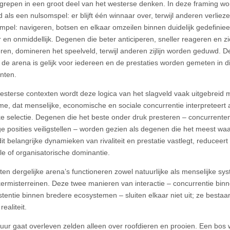
grepen in een groot deel van het westerse denken. In deze framing word
als een nulsomspel: er blijft één winnaar over, terwijl anderen verlieze
simpel: navigeren, botsen en elkaar omzeilen binnen duidelijk gedefinie
r en onmiddellijk. Degenen die beter anticiperen, sneller reageren en zi
eren, domineren het speelveld, terwijl anderen zijlijn worden geduwd. 
 de arena is gelijk voor iedereen en de prestaties worden gemeten in di
nten.
westerse contexten wordt deze logica van het slagveld vaak uitgebreid m
me, dat menselijke, economische en sociale concurrentie interpreteert
jke selectie. Degenen die het beste onder druk presteren – concurrenten
ge posities veiligstellen – worden gezien als degenen die het meest waar
t belangrijke dynamieken van rivaliteit en prestatie vastlegt, reduceert
ele of organisatorische dominantie.
ten dergelijke arena’s functioneren zowel natuurlijke als menselijke s
kermisterreinen. Deze twee manieren van interactie – concurrentie bi
stentie binnen bredere ecosystemen – sluiten elkaar niet uit; ze bestaa
realiteit.
tuur gaat overleven zelden alleen over roofdieren en prooien. Een bos