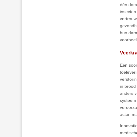
één domi
insecten
vertrouw
gezondhe
hun dar
voorbeeld
Veerkr
Een soor
toelever
verstori
in brood
anders v
systeem 
veroorza
actor, m
Innovati
medische