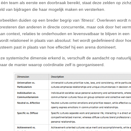
één team als eerste een doorbraak bereikt, staat deze zelden op zichze
eld van bijdragen die haar mogelijk maken en versterken.
rbeelden duiden op een breder begrip van ‘
fitness
‘. Overleven wordt n
 presteren dan anderen in directe concurrentie, maar ook door het ver
an context, relaties te onderhouden en levensvatbaar te blijven in ee
ordt relationeel in plaats van absoluut: het wordt gedefinieerd door h
ysteem past in plaats van hoe effectief hij een arena domineert.
ze systemische dimensie erkend is, verschuift de aandacht op natuurlij
naar de manier waarop coördinatie zelf is georganiseerd.