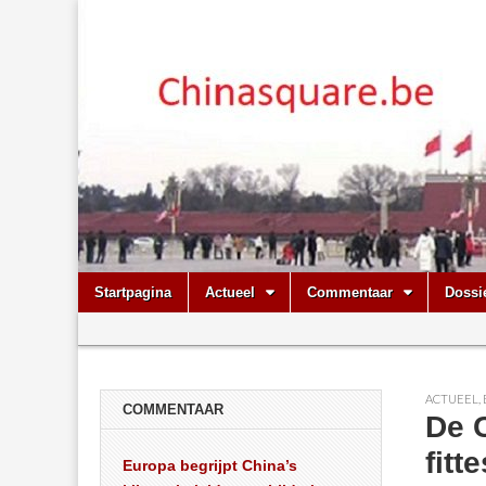
Chinasquare.
Skip
Main
Startpagina
Actueel
Commentaar
Dossi
to
menu
Sub
content
menu
ACTUEEL
,
COMMENTAAR
De C
fitte
Europa begrijpt China’s