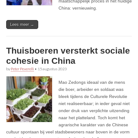
maatschappelijk proces in het huidige
China: vernieuwing.
Lees meer →
Thuisboeren versterkt sociale
cohesie in China
by
Peter Peverelli
•
15 augustus 2023
Mao Zedongs ideaal van de mens
die boer, arbeider en soldaat was
bleek tijdens de Culturele Revolutie
niet realiseerbaar; in ieder geval niet
onder druk van verplichte uitzending
naar het platteland. Toch komt het
agrarische karakter van de Chinese
cultuur spontaan bij veel stadsbewoners naar boven in de vorm