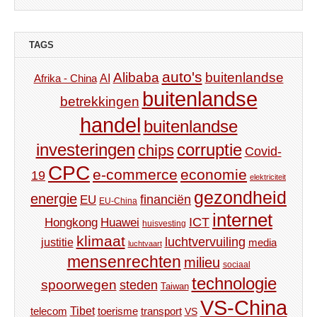
TAGS
auto's
Alibaba
buitenlandse
AI
Afrika - China
buitenlandse
betrekkingen
handel
buitenlandse
investeringen
corruptie
chips
Covid-
CPC
e-commerce
economie
19
elektriciteit
gezondheid
energie
financiën
EU
EU-China
internet
ICT
Hongkong
Huawei
huisvesting
klimaat
luchtvervuiling
justitie
media
luchtvaart
mensenrechten
milieu
sociaal
technologie
spoorwegen
steden
Taiwan
VS-China
Tibet
toerisme
transport
telecom
VS