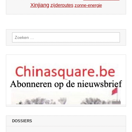
Xinjiang
zijderoutes
zonne-energie
Zoeken
naar:
DOSSIERS