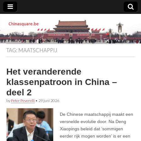
Chinasquare.be
TAG:
MAATSCHAPPIJ
Het veranderende
klassenpatroon in China –
deel 2
by
Peter Peverelli
•
29 juni 2026
De Chinese maatschappij maakt een
versnelde evolutie door. Na Deng
Xiaopings beleid dat ‘sommigen
eerder rijk mogen worden’ is er een