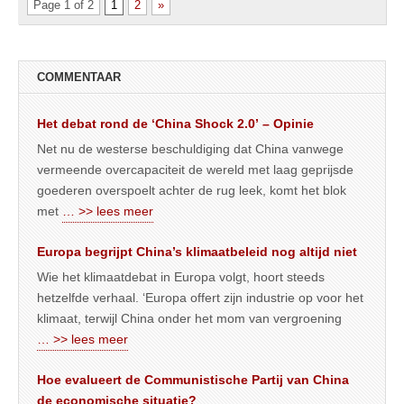
Page 1 of 2
1
2
»
COMMENTAAR
Het debat rond de ‘China Shock 2.0’ – Opinie
Net nu de westerse beschuldiging dat China vanwege
vermeende overcapaciteit de wereld met laag geprijsde
goederen overspoelt achter de rug leek, komt het blok
met
… >> lees meer
Europa begrijpt China’s klimaatbeleid nog altijd niet
Wie het klimaatdebat in Europa volgt, hoort steeds
hetzelfde verhaal. ‘Europa offert zijn industrie op voor het
klimaat, terwijl China onder het mom van vergroening
… >> lees meer
Hoe evalueert de Communistische Partij van China
de economische situatie?