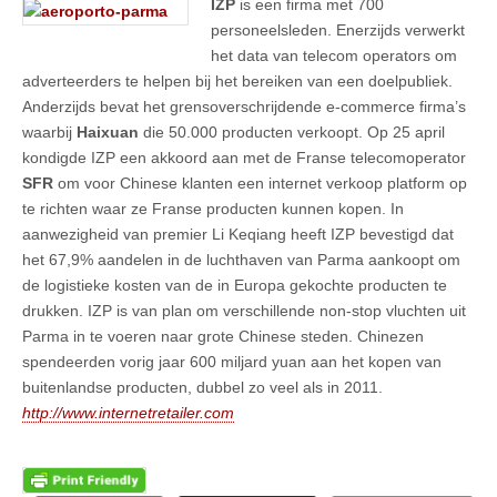
IZP
is een firma met 700
personeelsleden. Enerzijds verwerkt
het data van telecom operators om
adverteerders te helpen bij het bereiken van een doelpubliek.
Anderzijds bevat het grensoverschrijdende e-commerce firma’s
waarbij
Haixuan
die 50.000 producten verkoopt. Op 25 april
kondigde IZP een akkoord aan met de Franse telecomoperator
SFR
om voor Chinese klanten een internet verkoop platform op
te richten waar ze Franse producten kunnen kopen. In
aanwezigheid van premier Li Keqiang heeft IZP bevestigd dat
het 67,9% aandelen in de luchthaven van Parma aankoopt om
de logistieke kosten van de in Europa gekochte producten te
drukken. IZP is van plan om verschillende non-stop vluchten uit
Parma in te voeren naar grote Chinese steden. Chinezen
spendeerden vorig jaar 600 miljard yuan aan het kopen van
buitenlandse producten, dubbel zo veel als in 2011.
http://www.internetretailer.com