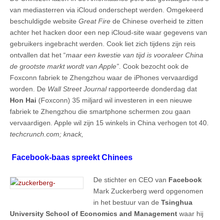
van mediasterren via iCloud onderschept werden. Omgekeerd
beschuldigde website
Great Fire
de Chinese overheid te zitten
achter het hacken door een nep iCloud-site waar gegevens van
gebruikers ingebracht werden. Cook liet zich tijdens zijn reis
ontvallen dat het “
maar een kwestie van tijd is vooraleer China
de grootste markt wordt van Apple”
. Cook bezocht ook de
Foxconn fabriek te Zhengzhou waar de iPhones vervaardigd
worden. De
Wall Street Journal
rapporteerde donderdag dat
Hon Hai
(Foxconn) 35 miljard wil investeren in een nieuwe
fabriek te Zhengzhou die smartphone schermen zou gaan
vervaardigen. Apple wil zijn 15 winkels in China verhogen tot 40.
techcrunch.com; knack,
Facebook-baas spreekt Chinees
De stichter en CEO van
Facebook
Mark Zuckerberg werd opgenomen
in het bestuur van de
Tsinghua
University School of Economics and Management
waar hij