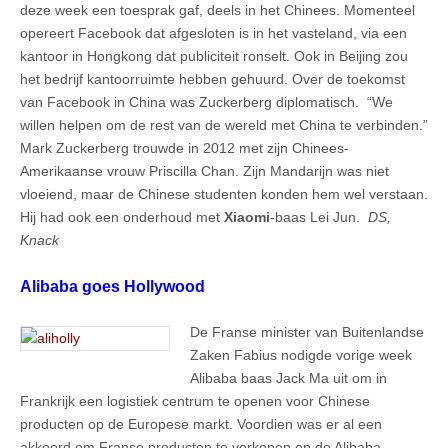
deze week een toesprak gaf, deels in het Chinees. Momenteel
opereert Facebook dat afgesloten is in het vasteland, via een
kantoor in Hongkong dat publiciteit ronselt. Ook in Beijing zou
het bedrijf kantoorruimte hebben gehuurd. Over de toekomst
van Facebook in China was Zuckerberg diplomatisch. “We
willen helpen om de rest van de wereld met China te verbinden.”
Mark Zuckerberg trouwde in 2012 met zijn Chinees-
Amerikaanse vrouw Priscilla Chan. Zijn Mandarijn was niet
vloeiend, maar de Chinese studenten konden hem wel verstaan.
Hij had ook een onderhoud met
Xiaomi
-baas Lei Jun.
DS,
Knack
Alibaba goes Hollywood
De Franse minister van Buitenlandse
Zaken Fabius nodigde vorige week
Alibaba baas Jack Ma uit om in
Frankrijk een logistiek centrum te openen voor Chinese
producten op de Europese markt. Voordien was er al een
akkoord om Franse producten te verkopen op de Alibaba-