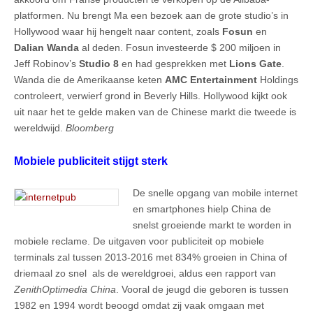
platformen. Nu brengt Ma een bezoek aan de grote studio’s in
Hollywood waar hij hengelt naar content, zoals
Fosun
en
Dalian Wanda
al deden. Fosun investeerde $ 200 miljoen in
Jeff Robinov’s
Studio 8
en had gesprekken met
Lions
Gate
.
Wanda die de Amerikaanse keten
AMC Entertainment
Holdings
controleert, verwierf grond in Beverly Hills. Hollywood kijkt ook
uit naar het te gelde maken van de Chinese markt die tweede is
wereldwijd.
Bloomberg
Mobiele publiciteit stijgt sterk
De snelle opgang van mobile internet
en smartphones hielp China de
snelst groeiende markt te worden in
mobiele reclame. De uitgaven voor publiciteit op mobiele
terminals zal tussen 2013-2016 met 834% groeien in China of
driemaal zo snel als de wereldgroei, aldus een rapport van
ZenithOptimedia China
. Vooral de jeugd die geboren is tussen
1982 en 1994 wordt beoogd omdat zij vaak omgaan met