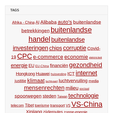
TAGS
auto's
Alibaba
buitenlandse
AI
Afrika - China
buitenlandse
betrekkingen
handel
buitenlandse
investeringen
corruptie
chips
Covid-
CPC
e-commerce
economie
19
elektriciteit
gezondheid
energie
financiën
EU
EU-China
internet
ICT
Hongkong
Huawei
huisvesting
klimaat
luchtvervuiling
justitie
media
luchtvaart
mensenrechten
milieu
sociaal
technologie
spoorwegen
steden
Taiwan
VS-China
Tibet
toerisme
transport
telecom
VS
Xinjiang
zijderoutes
zonne-energie