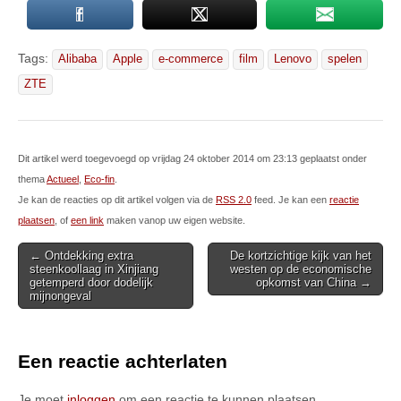
Tags:
Alibaba
Apple
e-commerce
film
Lenovo
spelen
ZTE
Dit artikel werd toegevoegd op vrijdag 24 oktober 2014 om 23:13 geplaatst onder
thema
Actueel
,
Eco-fin
.
Je kan de reacties op dit artikel volgen via de
RSS 2.0
feed. Je kan een
reactie
plaatsen
, of
een link
maken vanop uw eigen website.
Post
← Ontdekking extra
De kortzichtige kijk van het
steenkoollaag in Xinjiang
westen op de economische
navigation
getemperd door dodelijk
opkomst van China →
mijnongeval
Een reactie achterlaten
Je moet
inloggen
om een reactie te kunnen plaatsen.