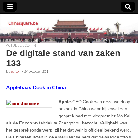
Chinasquare.be
ACTUEEL
,
ECO-FIN
De digitale stand van zaken
133
by
editor
•
24 oktober 2014
Applebaas Cook in China
Apple
-CEO Cook was deze week op
bezoek in China waar hij zowel een
gesprek had met vicepremier Ma Kai
als de
Foxconn
fabriek te Zhengzhou bezocht. Veiligheid was
het gespreksonderwerp, zij het dat weinig officieel bekend werd.
De Chinezen lazen in de Amerikaanse pers dat gewaagde foto’s