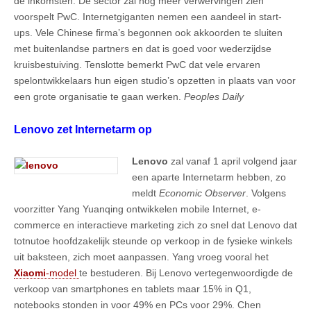
de inkomsten. De sector zal nog meer verwervingen zien
voorspelt PwC. Internetgiganten nemen een aandeel in start-
ups. Vele Chinese firma’s begonnen ook akkoorden te sluiten
met buitenlandse partners en dat is goed voor wederzijdse
kruisbestuiving. Tenslotte bemerkt PwC dat vele ervaren
spelontwikkelaars hun eigen studio’s opzetten in plaats van voor
een grote organisatie te gaan werken.
Peoples Daily
Lenovo zet Internetarm op
Lenovo
zal vanaf 1 april volgend jaar
een aparte Internetarm hebben, zo
meldt
Economic Observer
. Volgens
voorzitter Yang Yuanqing ontwikkelen mobile Internet, e-
commerce en interactieve marketing zich zo snel dat Lenovo dat
totnutoe hoofdzakelijk steunde op verkoop in de fysieke winkels
uit baksteen, zich moet aanpassen. Yang vroeg vooral het
Xiaomi
-model
te bestuderen. Bij Lenovo vertegenwoordigde de
verkoop van smartphones en tablets maar 15% in Q1,
notebooks stonden in voor 49% en PCs voor 29%. Chen