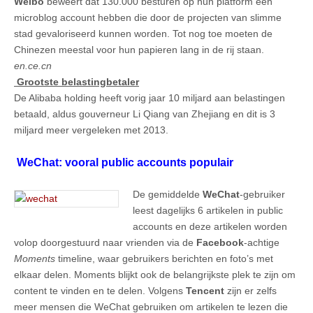
Weibo
beweert dat 130.000 besturen op hun platform een
microblog account hebben die door de projecten van slimme
stad gevaloriseerd kunnen worden. Tot nog toe moeten de
Chinezen meestal voor hun papieren lang in de rij staan.
en.ce.cn
Grootste belastingbetaler
De Alibaba holding heeft vorig jaar 10 miljard aan belastingen
betaald, aldus gouverneur Li Qiang van Zhejiang en dit is 3
miljard meer vergeleken met 2013.
WeChat: vooral public accounts populair
De gemiddelde
WeChat
-gebruiker
leest dagelijks 6 artikelen in public
accounts en deze artikelen worden
volop doorgestuurd naar vrienden via de
Facebook
-achtige
Moments
timeline, waar gebruikers berichten en foto’s met
elkaar delen. Moments blijkt ook de belangrijkste plek te zijn om
content te vinden en te delen. Volgens
Tencent
zijn er zelfs
meer mensen die WeChat gebruiken om artikelen te lezen die