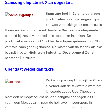
Samsung chipfabriek Xian opgestart.
Samsung
had in Zuid Korea al een
productiebasis van geheugenchips
en twee verpakkings-en testcentra in
Korea en Suzhou. Nu komt daarbij in Xian een geïntegreerde
eenheid bij zowel voor productie, testen en inpakken. De
productielijn vervaardigt SSD harde schijven gebaseerd op 3D
verticale flash geheugenchips. De kosten van de fabriek die zich
bevindt in
Xian High-tech Industrial Development Zone
bedraagt $ 7 miljard.
Uber gaat verder dan taxi’s
De taxitoepassing
Uber
kijkt in China
al verder dan de taxiwereld want het
lanceerde zopas UberChopper en
biedt een helikoptervlucht boven Shanghai aan tegen 2999
yuan, een Mercedez-rit naar de helihaven inbegrepen. In
Hangzhou komt Uber ook nog met de mogelijkheid om een boot