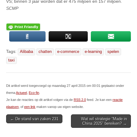
VS; binnen 3 jaar worden dat er 475 miljoen en 157 miljoen.
SCMP
Tags:
Alibaba
chatten
e-commerce
e-learning
spelen
taxi
Dit artikel werd toegevoegd op maandag 27 april 2015 om 00:01 geplaatst onder
thema
Actueel
,
Eco-fin
.
Je kan de reacties op dit artikel volgen via de
RSS 2.0
feed. Je kan een
reactie
plaatsen
, of
een link
maken vanop uw eigen website.
Post
← De stand van zaken 231
Wat wil strategie “Made in
China 2025” bereiken? →
navigation