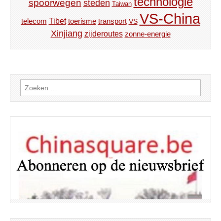
technologie
spoorwegen
steden
Taiwan
VS-China
Tibet
toerisme
transport
telecom
VS
Xinjiang
zijderoutes
zonne-energie
Zoeken
naar: