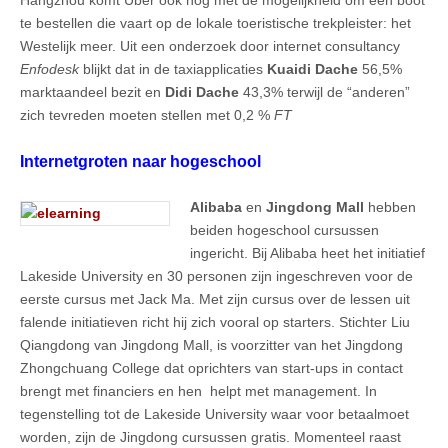
te bestellen die vaart op de lokale toeristische trekpleister: het
Westelijk meer. Uit een onderzoek door internet consultancy
Enfodesk
blijkt dat in de taxiapplicaties
Kuaidi Dache
56,5%
marktaandeel bezit en
Didi Dache
43,3% terwijl de “anderen”
zich tevreden moeten stellen met 0,2 %
FT
Internetgroten naar hogeschool
Alibaba
en
Jingdong Mall
hebben
beiden hogeschool cursussen
ingericht. Bij Alibaba heet het initiatief
Lakeside University en 30 personen zijn ingeschreven voor de
eerste cursus met Jack Ma. Met zijn cursus over de lessen uit
falende initiatieven richt hij zich vooral op starters. Stichter Liu
Qiangdong van Jingdong Mall, is voorzitter van het Jingdong
Zhongchuang College dat oprichters van start-ups in contact
brengt met financiers en hen helpt met management. In
tegenstelling tot de Lakeside University waar voor betaalmoet
worden, zijn de Jingdong cursussen gratis. Momenteel raast