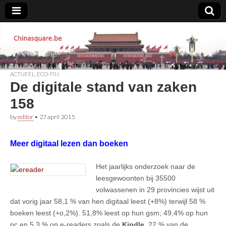
Chinasquare.be
ACTUEEL
,
ECO-FIN
De digitale stand van zaken
158
by
editor
•
27 april 2015
Meer digitaal lezen dan boeken
Het jaarlijks onderzoek naar de
leesgewoonten bij 35500
volwassenen in 29 provincies wijst uit
dat vorig jaar 58,1 % van hen digitaal leest (+8%) terwijl 58 %
boeken leest (+o,2%). 51,8% leest op hun gsm; 49,4% op hun
pc en 5,3 % op e-readers zoals de
Kindle
. 22 % van de