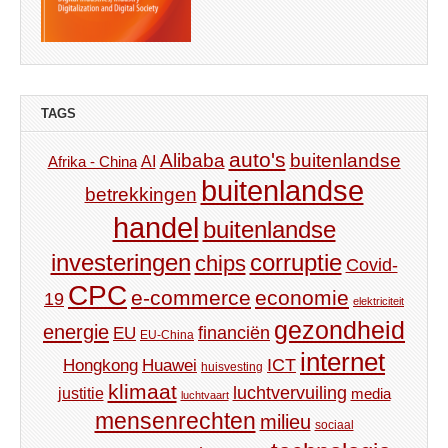
TAGS
auto's
Alibaba
buitenlandse
AI
Afrika - China
buitenlandse
betrekkingen
handel
buitenlandse
investeringen
corruptie
chips
Covid-
CPC
e-commerce
economie
19
elektriciteit
gezondheid
energie
financiën
EU
EU-China
internet
ICT
Hongkong
Huawei
huisvesting
klimaat
luchtvervuiling
justitie
media
luchtvaart
mensenrechten
milieu
sociaal