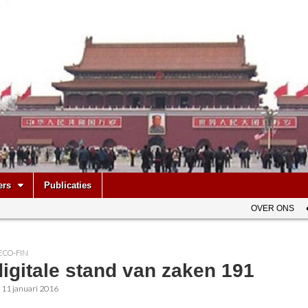
be
ers
Publicaties
OVER ONS
ECO-FIN
igitale stand van zaken 191
•
11 januari 2016