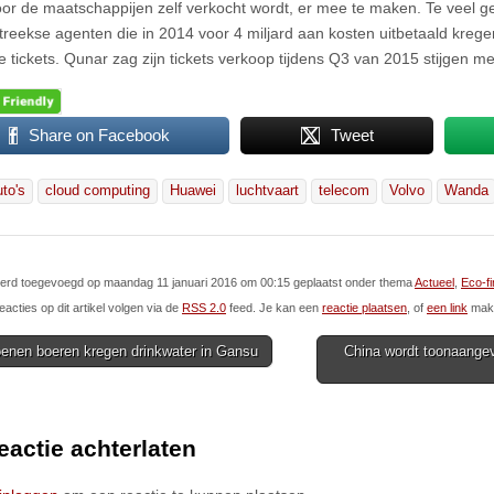
or de maatschappijen zelf verkocht wordt, er mee te maken. Te veel g
treekse agenten die in 2014 voor 4 miljard aan kosten uitbetaald kreg
e tickets. Qunar zag zijn tickets verkoop tijdens Q3 van 2015 stijgen m
Share on Facebook
Tweet
uto's
cloud computing
Huawei
luchtvaart
telecom
Volvo
Wanda
 werd toegevoegd op maandag 11 januari 2016 om 00:15 geplaatst onder thema
Actueel
,
Eco-fi
eacties op dit artikel volgen via de
RSS 2.0
feed. Je kan een
reactie plaatsen
, of
een link
make
oenen boeren kregen drinkwater in Gansu
China wordt toonaangev
ion
eactie achterlaten