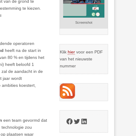
t van de grond te
 bestemming te kiezen.
s
Screenshot
eidende operatoren
ud
heeft na de start in
Klik
hier
voor een PDF
van 80 % en tijdens het
van het nieuwste
i) heeft beloofd 1
nummer
, zal de aandacht in de
 jaar wordt
 ambities koestert,
Facebook
Twitter
LinkedIn
n
een team gevormd dat
g technologie zou
 op plaatsen waar