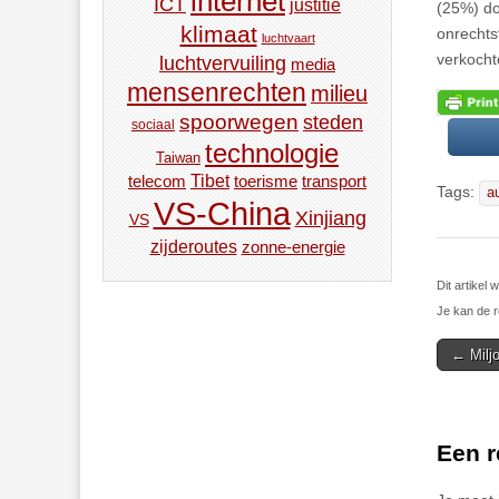
internet
ICT
justitie
(25%) do
klimaat
onrechts
luchtvaart
verkocht
luchtvervuiling
media
mensenrechten
milieu
spoorwegen
steden
sociaal
technologie
Taiwan
Tibet
toerisme
transport
telecom
Tags:
a
VS-China
Xinjiang
VS
zijderoutes
zonne-energie
Dit artikel
Je kan de r
Post
← Milj
navigat
Een r