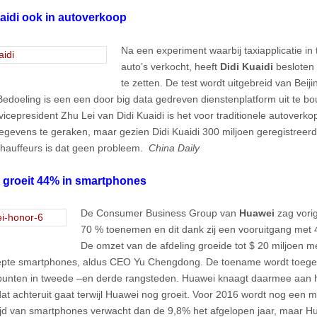
aidi ook in autoverkoop
Na een experiment waarbij taxiapplicatie i
auto’s verkocht, heeft
Didi Kuaidi
besloten 
te zetten. De test wordt uitgebreid van Beij
Bedoeling is een een door big data gedreven dienstenplatform uit te bo
vicepresident Zhu Lei van Didi Kuaidi is het voor traditionele autoverko
egevens te geraken, maar gezien Didi Kuaidi 300 miljoen geregistreerd
chauffeurs is dat geen probleem.
China Daily
 groeit 44% in smartphones
De Consumer Business Group van
Huawei
zag vori
70 % toenemen en dit dank zij een vooruitgang met 
De omzet van de afdeling groeide tot $ 20 miljoen m
epte smartphones, aldus CEO Yu Chengdong. De toename wordt toeg
unten in tweede –en derde rangsteden. Huawei knaagt daarmee aan h
at achteruit gaat terwijl Huawei nog groeit. Voor 2016 wordt nog een 
jd van smartphones verwacht dan de 9,8% het afgelopen jaar, maar Hu