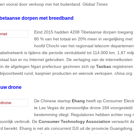
n vooral door verkoop min het buitenland.
Global Times
ibetaanse dorpen met breedband
Eind 2015 hadden 4208 Tibetaanse dorpen toegang t
80 % van het totaal en 20% meer in vergelijking met 
hoofd Chochi van het regionaal telecom departement
kabelnetwerk is tijdens die periode verdubbeld tot 114.000 km. 1,87 mi
totaal kan er nu Internet gebruiken. De verlaging van de internetkosten
s in de afgelegen Ngari prefectuur gezinnen zich op
Taobao
registrere
bijvoorbeeld rund, kasjmier producten en wierook verkopen.
china.org
 uw drone
De Chinese startup
Ehang
heeft op Consumer Elect
te Las Vegas de persoonlijke drone 184 voorgesteld
bestemming vliegt. Regulatoren hebben echter nog ni
soonlijk verbruik. De
Consumer Technology Association
verwacht dat
ard bereikt. Ehang is net als concurrent DJI uit de provincie Guangdong.