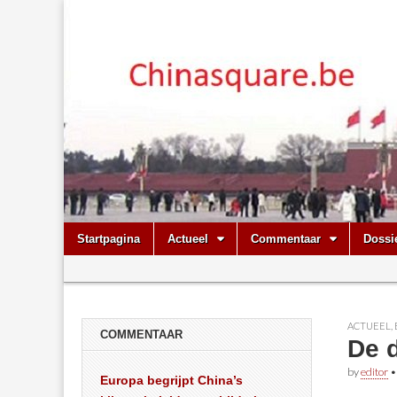
Chinasquare.
Skip
Main
Startpagina
Actueel
Commentaar
Dossi
to
menu
Sub
content
menu
ACTUEEL
,
COMMENTAAR
De d
by
editor
Europa begrijpt China’s