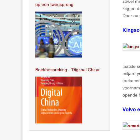
zowel me
op een tweesprong
krijgen 
Daar aan
Kingsof
laatste 
Boekbespreking: ‘Digitaal China’
miljard y
toekomst
voorname
opende h
Volvo 