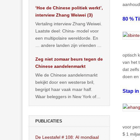
het land dan maar? ‘Dat
aanhoude
‘Hoe de Chinese politiek werkt’,
… >> lees meer
interview Zhang Weiwei (3)
80 % T
Vertaling interview Zhang Weiwei.
Laatste deel: China- model voor
een multipolaire wereldorde. En
… andere landen zijn vrienden of
kunnen het worden.
optisch 
Zeg niet zomaar beurs tegen de
van het 
Chinese aandelenmarkt
dat zelf
Wie de Chinese aandelenmarkt
doen en 
bekijkt door een westerse bril,
begrijpt haar vaak maar half.
Stap in
Waar beleggers in New York of
Londen vooral kijken naar winst,
… >> lees meer
PUBLICATIES
voor per
$ 1 milj
De Leestafel # 108: AI mondiaal