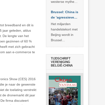
… >> lees meer
westerse mythe of
de dagelijkse
Brussel: China is
realiteit in China?
de ‘agressieve
schuldige’
Het miljarden
ot breedband en dit is
handelstekort met
5 jaar geleden, aldus
Beijing wordt in
. De lengte van het
Brussel
ljoen gezinnen of 60 %
voorgesteld als
 heeft met zich gebracht
bewijs van
n om aan e-commerce te
economische
TIJDSCHRIFT
agressie. In
VERENIGING
BELGIË-CHINA
werkelijkheid
verhult die
spectaculaire
ronics Show (CES) 2016
rekensom vooral
 die je naar de gewenste
de industriële
et de toelating verstrekt
achterstand die
 de dronemarkt dit jaar
… >> lees meer
 De firma discuteert