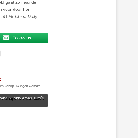
eld gaat zo naar de
en voor door hen
et 91 %.
China Daily
Follow us
n
.
n vanop uw eigen website.
end bij ontwerpen auto’s
→