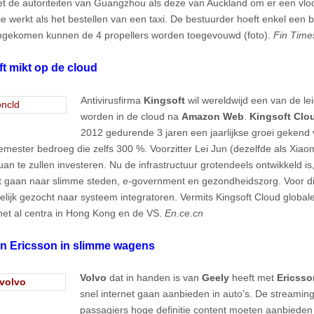
t de autoriteiten van Guangzhou als deze van Auckland om er een vloo
die werkt als het bestellen van een taxi. De bestuurder hoeft enkel een
gekomen kunnen de 4 propellers worden toegevouwd (foto).
Fin Time
t mikt op de cloud
Antivirusfirma
Kingsoft
wil wereldwijd een van de l
worden in de cloud na
Amazon Web
.
Kingsoft Clo
2012 gedurende 3 jaren een jaarlijkse groei gekend 
semester bedroeg die zelfs 300 %. Voorzitter Lei Jun (dezelfde als Xiaom
uan te zullen investeren. Nu de infrastructuur grotendeels ontwikkeld is
 gaan naar slimme steden, e-government en gezondheidszorg. Voor dit
lijk gezocht naar systeem integratoren. Vermits Kingsoft Cloud globale
et al centra in Hong Kong en de VS.
En.ce.cn
en Ericsson in slimme wagens
Volvo
dat in handen is van
Geely
heeft met
Ericsso
snel internet gaan aanbieden in auto’s. De streamin
passagiers hoge definitie content moeten aanbieden