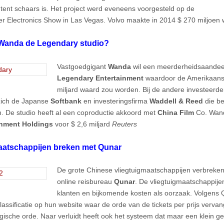
tent schaars is. Het project werd eveneens voorgesteld op de
 Electronics Show in Las Vegas. Volvo maakte in 2014 $ 270 miljoen 
Wanda de Legendary studio?
Vastgoedgigant
Wanda
wil een meerderheidsaandee
Legendary Entertainment
waardoor de Amerikaanse
miljard waard zou worden. Bij de andere investeerd
zich de Japanse
Softbank
en investeringsfirma
Waddell & Reed
die be
. De studio heeft al een coproductie akkoord met
China Film
Co. Wand
inment Holdings
voor $ 2,6 miljard
Reuters
aatschappijen breken met Qunar
De grote Chinese vliegtuigmaatschappijen verbreke
online reisbureau
Qunar
. De vliegtuigmaatschappije
klanten en bijkomende kosten als oorzaak. Volgens 
lassificatie op hun website waar de orde van de tickets per prijs verva
gische orde. Naar verluidt heeft ook het systeem dat maar een klein ge