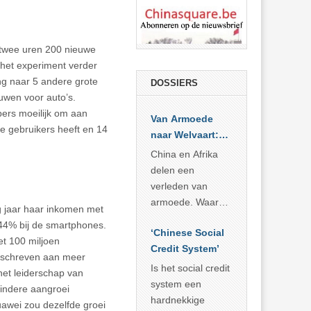
n twee uren 200 nieuwe
het experiment verder
ing naar 5 andere grote
DOSSIERS
uwen voor auto’s.
pers moeilijk om aan
Van Armoede
e gebruikers heeft en 14
naar Welvaart:
Wat Afrika kan
China en Afrika
leren van
delen een
China’s
verleden van
economisch
armoede. Waar
g jaar haar inkomen met
wonder
China er de
44% bij de smartphones.
‘Chinese Social
voorbije veertig
et 100 miljoen
Credit System’
jaar in slaagde
eschreven aan meer
meer dan 800
Is het social credit
et leiderschap van
miljoen mensen
system een
mindere aangroei
uit de armoede
hardnekkige
awei zou dezelfde groei