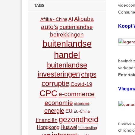
videocon
TAGS
Consumer
Alibaba
AI
Afrika - China
auto's
buitenlandse
Koopt 
betrekkingen
buitenlandse
handel
bevindt 
buitenlandse
verkopen
investeringen
chips
Enterta
corruptie
Covid-19
Vliegm
CPC
e-commerce
economie
elektriciteit
energie
EU
EU-China
gezondheid
financiën
nieuwe c
Hongkong
Huawei
huisvesting
chronolo