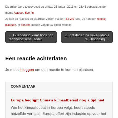
Dit artikel werd toegevoegd op vrijdag 25 januari 2013 om 23:45 geplaatst onder
thema
Actueel
,
Eco-fin
.
Je kan de reacties op dit artikel volgen via de
RSS 2.0
feed. Je kan een
reactie
plaatsen
, of
een link
maken vanop uw eigen website.
Post
← Guangdong klimt hoger op
10 ontslagen na seks-video’s
technologische ladder
te Chongqing →
navigation
Een reactie achterlaten
Je moet
inloggen
om een reactie te kunnen plaatsen.
COMMENTAAR
Europa begrijpt China’s klimaatbeleid nog altijd niet
Wie het klimaatdebat in Europa volgt, hoort steeds
hetzelfde verhaal. ‘Europa offert zijn industrie op voor het