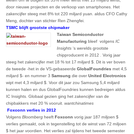
door nieuwe projecten en de verkoop van smartphones. Het
zakencijfer steeg met 8% tot 220 miljard yuan. aldus CFO Cathy
Meng, dochter van stichter Ren Zhengfei.
TSMC blijft grootste chipmaker
Taiwan Semiconductor
Manufacturing
bleef volgens
IC
Insights
‘s werelds grootste
chipproducent in 2012
.
Vorig jaar
steeg het zakencijfer met 18 % tot 17 miljard $. Dit is ver boven
de tweede -het in de VS-gebaseerde
GlobalFoundries
met 4,5
miljard $- en nummer 3
Samsung
die over
United Electronics
wipt met 4,3 miljard $. Voor dit jaar zou Samsung 5,4 miljard
kunnen halen en dus GlobalFoundries kunnen bedreigen aldus
IC Insights. Globaal gezien ging het zakencijfer van de
chipbakkers met 20 % vooruit.
wantchinatimes
Foxconn verlies in 2012
Volgens
Bloomberg
heeft
Foxconn
vorig jaar 187 miljoen $
verlies gemaakt, ook in tegenstelling tot de winst van 72 miljoen
$ het jaar voordien. Het verlies zal tijdens het tweede semester