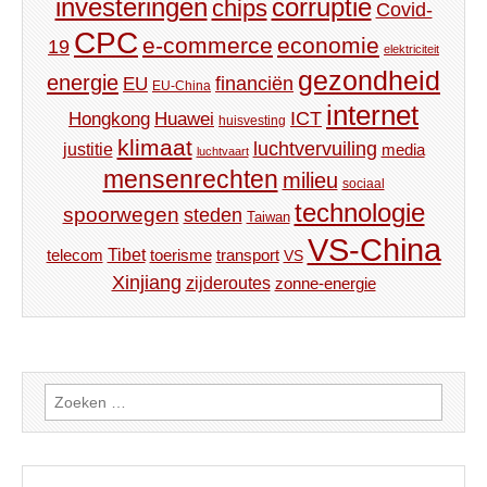
investeringen
corruptie
chips
Covid-
CPC
e-commerce
economie
19
elektriciteit
gezondheid
energie
financiën
EU
EU-China
internet
ICT
Hongkong
Huawei
huisvesting
klimaat
luchtvervuiling
justitie
media
luchtvaart
mensenrechten
milieu
sociaal
technologie
spoorwegen
steden
Taiwan
VS-China
Tibet
toerisme
transport
telecom
VS
Xinjiang
zijderoutes
zonne-energie
Zoeken
naar: