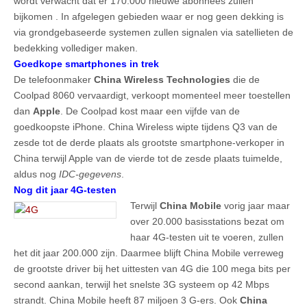
wordt verwacht dat er 170.000 nieuwe abonnees zullen
bijkomen . In afgelegen gebieden waar er nog geen dekking is
via grondgebaseerde systemen zullen signalen via satellieten de
bedekking vollediger maken.
Goedkope smartphones in trek
De telefoonmaker
China Wireless Technologies
die de
Coolpad 8060 vervaardigt, verkoopt momenteel meer toestellen
dan
Apple
. De Coolpad kost maar een vijfde van de
goedkoopste iPhone. China Wireless wipte tijdens Q3 van de
zesde tot de derde plaats als grootste smartphone-verkoper in
China terwijl Apple van de vierde tot de zesde plaats tuimelde,
aldus nog
IDC-gegevens
.
Nog dit jaar 4G-testen
Terwijl
China Mobile
vorig jaar maar
over 20.000 basisstations bezat om
haar 4G-testen uit te voeren, zullen
het dit jaar 200.000 zijn. Daarmee blijft China Mobile verreweg
de grootste driver bij het uittesten van 4G die 100 mega bits per
second aankan, terwijl het snelste 3G systeem op 42 Mbps
strandt. China Mobile heeft 87 miljoen 3 G-ers. Ook
China