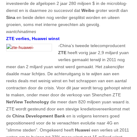
investeerde de afgelopen 2 jaar 280 miljoen $ in de microblog-
dienst en is daarmee zo succesvol dat
Weibo
groter wordt dan
Sina
en beide delen nog verder gesplitst worden en uiteen
groeien, soms met interne gevechten als gevolg.
wantchinatimes
ZTE verlies, Huawei winst
-China’s tweede telecomproducent
ZTE
heeft vorig jaar 2,9 miljard yuan
verlies gemaakt terwijl in 2011 nog
meer dan 2 miljard yuan winst werd gemaakt. Het zakencijfer
daalde maar lichtjes. De achteruitgang is te wijten aan een
reeks deals met weinig winst en het schrappen van een aantal
contracten door de crisis. Voor dit jaar wordt terug gehoopt winst
te maken, onder meer door de verkoop van Shenzhen ZTE
NetView Technology
die meer dam 820 miljoen yuan waard is.
ZTE wordt gesteund door een stevige kredietovereenkomst met
de
China Development Bank
en is volgens kenners goed
gepositioneerd voor de te verwachten evolutie naar 4G en
“slimme steden”. Omgekeerd heeft
Huawei
een verlies uit 2011
weten om te buigen tot 33% meer winst met 15 miljard winst,