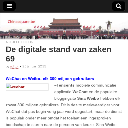
Chinasquare.be
ACTUEEL
,
ECO-FIN
De digitale stand van zaken
69
by
editor
•
25 januari 2013
WeChat en Weibo: elk 300 miljoen gebruikers
–Tencents
mobiele communicatie
applicatie
WeChat
en de populaire
bloggingsite
Sina Weibo
hebben elk
zowat 300 miljoen gebruikers. Dit is des te merkwaardiger voor
WeChat dat pas begin vorig jaar werd opgestart, maar de dienst
is populair onder meer omdat het toelaat een ingesproken
boodschap te sturen naar de persoon van keuze. Sina Weibo