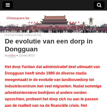
Chinasquare.be
COMMENTAAR
,
STAD & REGIO
De evolutie van een dorp in
Dongguan
by
editor
•
23 mei 2015
Het dorp Yantian dat administratief deel uitmaakt van
Dongguan heeft sinds 1980 de diverse stadia
meegemaakt in de evolutie van landbouwdorp tot
industriecentrum met veel migranten. Nadat sommige
arbeidsintensieve bedrijven al andere oorden
opzochten, probeert het dorp zich nu aan te passen
aan de realiteit van na de financiële crisis. Het