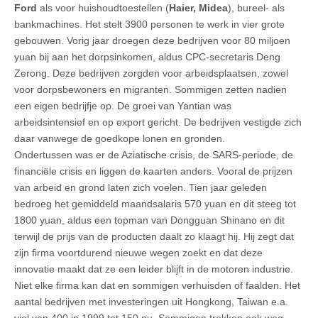
Ford
als voor huishoudtoestellen (
Haier, Midea
), bureel- als
bankmachines. Het stelt 3900 personen te werk in vier grote
gebouwen. Vorig jaar droegen deze bedrijven voor 80 miljoen
yuan bij aan het dorpsinkomen, aldus CPC-secretaris Deng
Zerong. Deze bedrijven zorgden voor arbeidsplaatsen, zowel
voor dorpsbewoners en migranten. Sommigen zetten nadien
een eigen bedrijfje op. De groei van Yantian was
arbeidsintensief en op export gericht. De bedrijven vestigde zich
daar vanwege de goedkope lonen en gronden.
Ondertussen was er de Aziatische crisis, de SARS-periode, de
financiële crisis en liggen de kaarten anders. Vooral de prijzen
van arbeid en grond laten zich voelen. Tien jaar geleden
bedroeg het gemiddeld maandsalaris 570 yuan en dit steeg tot
1800 yuan, aldus een topman van Dongguan Shinano en dit
terwijl de prijs van de producten daalt zo klaagt hij. Hij zegt dat
zijn firma voortdurend nieuwe wegen zoekt en dat deze
innovatie maakt dat ze een leider blijft in de motoren industrie.
Niet elke firma kan dat en sommigen verhuisden of faalden. Het
aantal bedrijven met investeringen uit Hongkong, Taiwan e.a.