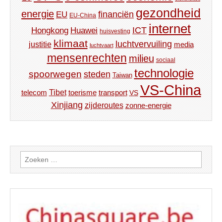
gezondheid
energie
financiën
EU
EU-China
internet
ICT
Hongkong
Huawei
huisvesting
klimaat
luchtvervuiling
justitie
media
luchtvaart
mensenrechten
milieu
sociaal
technologie
spoorwegen
steden
Taiwan
VS-China
Tibet
toerisme
transport
telecom
VS
Xinjiang
zijderoutes
zonne-energie
Zoeken
naar: