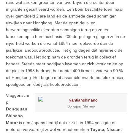
rand wat stroken groenten van overblijven die echter door
migranten gecultiveerd worden. Een boer beschikte toen maar
over gemiddeld 2 are land en de armoede deed sommigen
uitwijken naar Hongkong. Met de open deur- en
hervormingspolitiek keerden sommigen terug en zetten
fabrieken op in hun thuisbasis. 200 dorpelingen gingen zo in de
nijverheid werken die vanaf 1984 meer opleverde dan de
jaarlijkse landbouwproductie. Het ging dagen dat nijverheid de
toekomst was. Het dorp nam de gronden terug in collectief
beheer. Steeds meer bedrijven kwamen er zich vestigen en op
de piek in 1998 bedroeg het aantal 400 firma’s, waarvan 90 %
uit Hongkong. Het begon met assembleerwerk met elektronica,
speelgoed en kledij als hoofdproducten.
Vlaggenschi
p
Dongguan Shinano
Dongguan
Shinano
Motor
is een Japans bedrijf dat er zich in 1994 vestigde en
motoren vervaardigt zowel voor automerken
Toyota, Nissan,