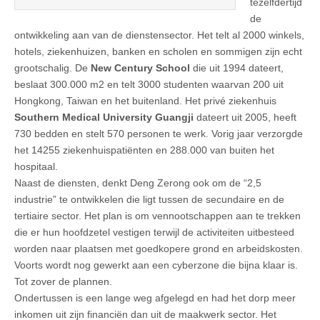
tezelfdertijd
de
ontwikkeling aan van de dienstensector. Het telt al 2000 winkels,
hotels, ziekenhuizen, banken en scholen en sommigen zijn echt
grootschalig. De
New Century School
die uit 1994 dateert,
beslaat 300.000 m2 en telt 3000 studenten waarvan 200 uit
Hongkong, Taiwan en het buitenland. Het privé ziekenhuis
Southern Medical University Guangji
dateert uit 2005, heeft
730 bedden en stelt 570 personen te werk. Vorig jaar verzorgde
het 14255 ziekenhuispatiënten en 288.000 van buiten het
hospitaal.
Naast de diensten, denkt Deng Zerong ook om de “2,5
industrie” te ontwikkelen die ligt tussen de secundaire en de
tertiaire sector. Het plan is om vennootschappen aan te trekken
die er hun hoofdzetel vestigen terwijl de activiteiten uitbesteed
worden naar plaatsen met goedkopere grond en arbeidskosten.
Voorts wordt nog gewerkt aan een cyberzone die bijna klaar is.
Tot zover de plannen.
Ondertussen is een lange weg afgelegd en had het dorp meer
inkomen uit zijn financiën dan uit de maakwerk sector. Het