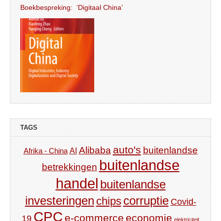
Boekbespreking: ‘Digitaal China’
TAGS
auto's
Alibaba
buitenlandse
AI
Afrika - China
buitenlandse
betrekkingen
handel
buitenlandse
investeringen
corruptie
chips
Covid-
CPC
e-commerce
economie
19
elektriciteit