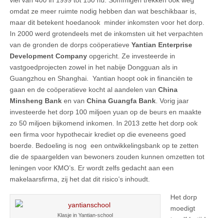
viel van 400 in 1999 tot 150 nu. Sommigen trekken ook weg
omdat ze meer ruimte nodig hebben dan wat beschikbaar is,
maar dit betekent hoedanook minder inkomsten voor het dorp.
In 2000 werd grotendeels met de inkomsten uit het verpachten
van de gronden de dorps coöperatieve
Yantian Enterprise
Development Company
opgericht. Ze investeerde in
vastgoedprojecten zowel in het nabije Dongguan als in
Guangzhou en Shanghai. Yantian hoopt ook in financiën te
gaan en de coöperatieve kocht al aandelen van
China
Minsheng Bank
en van
China Guangfa Bank
. Vorig jaar
investeerde het dorp 100 miljoen yuan op de beurs en maakte
zo 50 miljoen bijkomend inkomen. In 2013 zette het dorp ook
een firma voor hypothecair krediet op die eveneens goed
boerde. Bedoeling is nog een ontwikkelingsbank op te zetten
die de spaargelden van bewoners zouden kunnen omzetten tot
leningen voor KMO’s. Er wordt zelfs gedacht aan een
makelaarsfirma, zij het dat dit risico’s inhoudt.
Het dorp
moedigt
Klasje in Yantian-school