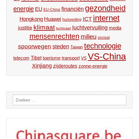
gezondheid
energie
financiën
EU
EU-China
internet
ICT
Hongkong
Huawei
huisvesting
klimaat
luchtvervuiling
justitie
media
luchtvaart
mensenrechten
milieu
sociaal
technologie
spoorwegen
steden
Taiwan
VS-China
Tibet
toerisme
transport
telecom
VS
Xinjiang
zijderoutes
zonne-energie
Zoeken
naar: