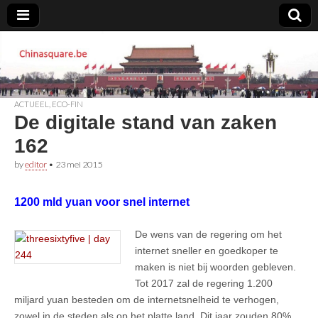
Chinasquare.be
ACTUEEL
,
ECO-FIN
De digitale stand van zaken
162
by
editor
•
23 mei 2015
1200 mld yuan voor snel internet
De wens van de regering om het
internet sneller en goedkoper te
maken is niet bij woorden gebleven.
Tot 2017 zal de regering 1.200
miljard yuan besteden om de internetsnelheid te verhogen,
zowel in de steden als op het platte land. Dit jaar zouden 80%