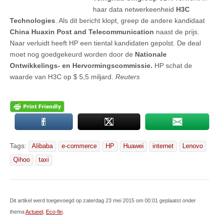
haar data netwerkeenheid
H3C
Technologies
. Als dit bericht klopt, greep de andere kandidaat
China Huaxin Post and Telecommunication
naast de prijs.
Naar verluidt heeft HP een tiental kandidaten gepolst. De deal
moet nog goedgekeurd worden door de
Nationale
Ontwikkelings- en Hervormingscommissie.
HP schat de
waarde van H3C op $ 5,5 miljard.
Reuters
Tags:
Alibaba
e-commerce
HP
Huawei
internet
Lenovo
Qihoo
taxi
Dit artikel werd toegevoegd op zaterdag 23 mei 2015 om 00:01 geplaatst onder
thema
Actueel
,
Eco-fin
.