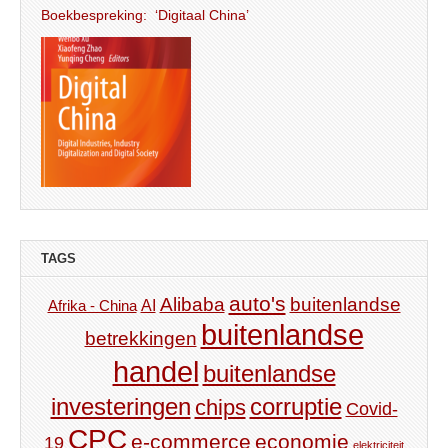
Boekbespreking: ‘Digitaal China’
TAGS
auto's
Alibaba
buitenlandse
AI
Afrika - China
buitenlandse
betrekkingen
handel
buitenlandse
investeringen
corruptie
chips
Covid-
CPC
e-commerce
economie
19
elektriciteit