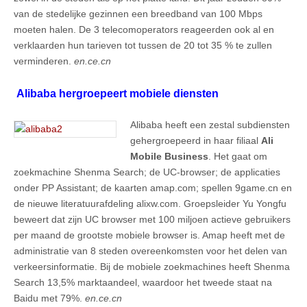
van de stedelijke gezinnen een breedband van 100 Mbps
moeten halen. De 3 telecomoperators reageerden ook al en
verklaarden hun tarieven tot tussen de 20 tot 35 % te zullen
verminderen.
en.ce.cn
Alibaba hergroepeert mobiele diensten
Alibaba heeft een zestal subdiensten
gehergroepeerd in haar filiaal
Ali
Mobile Business
. Het gaat om
zoekmachine Shenma Search; de UC-browser; de applicaties
onder PP Assistant; de kaarten amap.com; spellen 9game.cn en
de nieuwe literatuurafdeling alixw.com. Groepsleider Yu Yongfu
beweert dat zijn UC browser met 100 miljoen actieve gebruikers
per maand de grootste mobiele browser is. Amap heeft met de
administratie van 8 steden overeenkomsten voor het delen van
verkeersinformatie. Bij de mobiele zoekmachines heeft Shenma
Search 13,5% marktaandeel, waardoor het tweede staat na
Baidu met 79%.
en.ce.cn