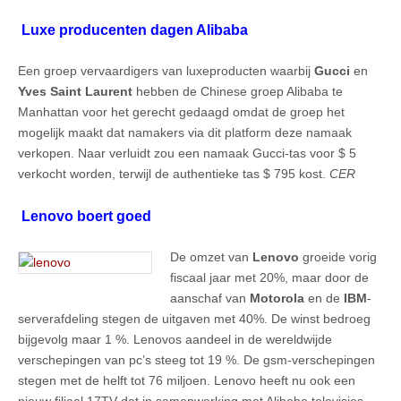
Luxe producenten dagen Alibaba
Een groep vervaardigers van luxeproducten waarbij
Gucci
en
Yves Saint Laurent
hebben de Chinese groep Alibaba te
Manhattan voor het gerecht gedaagd omdat de groep het
mogelijk maakt dat namakers via dit platform deze namaak
verkopen. Naar verluidt zou een namaak Gucci-tas voor $ 5
verkocht worden, terwijl de authentieke tas $ 795 kost.
CER
Lenovo boert goed
De omzet van
Lenovo
groeide vorig
fiscaal jaar met 20%, maar door de
aanschaf van
Motorola
en de
IBM
-
serverafdeling stegen de uitgaven met 40%. De winst bedroeg
bijgevolg maar 1 %. Lenovos aandeel in de wereldwijde
verschepingen van pc’s steeg tot 19 %. De gsm-verschepingen
stegen met de helft tot 76 miljoen. Lenovo heeft nu ook een
nieuw filiaal 17TV dat in samenwerking met Alibaba televisies