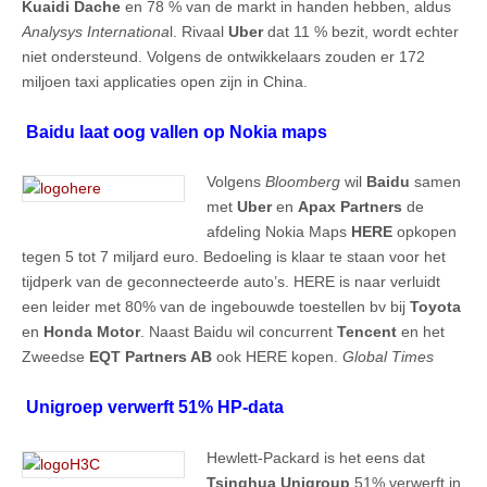
Kuaidi Dache
en 78 % van de markt in handen hebben, aldus
Analysys Internationa
l. Rivaal
Uber
dat 11 % bezit, wordt echter
niet ondersteund. Volgens de ontwikkelaars zouden er 172
miljoen taxi applicaties open zijn in China.
Baidu laat oog vallen op Nokia maps
Volgens
Bloomberg
wil
Baidu
samen
met
Uber
en
Apax Partners
de
afdeling Nokia Maps
HERE
opkopen
tegen 5 tot 7 miljard euro. Bedoeling is klaar te staan voor het
tijdperk van de geconnecteerde auto’s. HERE is naar verluidt
een leider met 80% van de ingebouwde toestellen bv bij
Toyota
en
Honda Motor
. Naast Baidu wil concurrent
Tencent
en het
Zweedse
EQT Partners AB
ook HERE kopen.
Global Times
Unigroep verwerft 51% HP-data
Hewlett-Packard is het eens dat
Tsinghua Unigroup
51% verwerft in