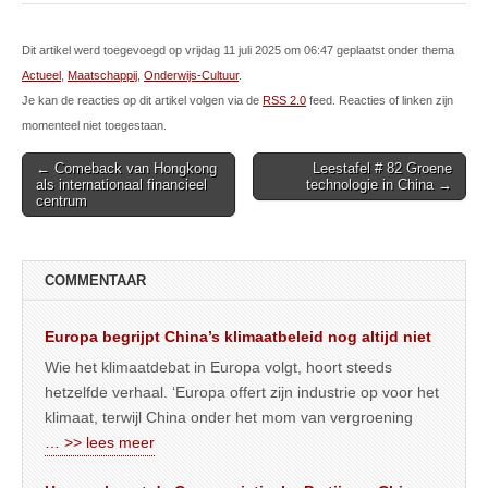
Dit artikel werd toegevoegd op vrijdag 11 juli 2025 om 06:47 geplaatst onder thema
Actueel
,
Maatschappij
,
Onderwijs-Cultuur
.
Je kan de reacties op dit artikel volgen via de
RSS 2.0
feed. Reacties of linken zijn
momenteel niet toegestaan.
Post
← Comeback van Hongkong
Leestafel # 82 Groene
als internationaal financieel
technologie in China →
navigation
centrum
COMMENTAAR
Europa begrijpt China’s klimaatbeleid nog altijd niet
Wie het klimaatdebat in Europa volgt, hoort steeds
hetzelfde verhaal. ‘Europa offert zijn industrie op voor het
klimaat, terwijl China onder het mom van vergroening
… >> lees meer