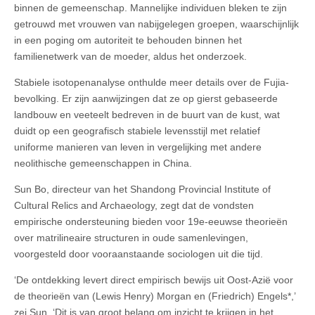
binnen de gemeenschap. Mannelijke individuen bleken te zijn
getrouwd met vrouwen van nabijgelegen groepen, waarschijnlijk
in een poging om autoriteit te behouden binnen het
familienetwerk van de moeder, aldus het onderzoek.
Stabiele isotopenanalyse onthulde meer details over de Fujia-
bevolking. Er zijn aanwijzingen dat ze op gierst gebaseerde
landbouw en veeteelt bedreven in de buurt van de kust, wat
duidt op een geografisch stabiele levensstijl met relatief
uniforme manieren van leven in vergelijking met andere
neolithische gemeenschappen in China.
Sun Bo, directeur van het Shandong Provincial Institute of
Cultural Relics and Archaeology, zegt dat de vondsten
empirische ondersteuning bieden voor 19e-eeuwse theorieën
over matrilineaire structuren in oude samenlevingen,
voorgesteld door vooraanstaande sociologen uit die tijd.
‘De ontdekking levert direct empirisch bewijs uit Oost-Azië voor
de theorieën van (Lewis Henry) Morgan en (Friedrich) Engels*,’
zei Sun. ‘Dit is van groot belang om inzicht te krijgen in het