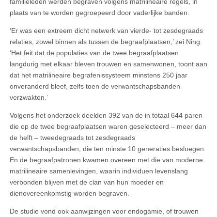
familieleden werden begraven volgens matrilineaire regels, in
plaats van te worden gegroepeerd door vaderlijke banden.
‘Er was een extreem dicht netwerk van vierde- tot zesdegraads
relaties, zowel binnen als tussen de begraafplaatsen,’ zei Ning.
‘Het feit dat de populaties van de twee begraafplaatsen
langdurig met elkaar bleven trouwen en samenwonen, toont aan
dat het matrilineaire begrafenissysteem minstens 250 jaar
onveranderd bleef, zelfs toen de verwantschapsbanden
verzwakten.’
Volgens het onderzoek deelden 392 van de in totaal 644 paren
die op de twee begraafplaatsen waren geselecteerd – meer dan
de helft – tweedegraads tot zesdegraads
verwantschapsbanden, die ten minste 10 generaties besloegen.
En de begraafpatronen kwamen overeen met die van moderne
matrilineaire samenlevingen, waarin individuen levenslang
verbonden blijven met de clan van hun moeder en
dienovereenkomstig worden begraven.
De studie vond ook aanwijzingen voor endogamie, of trouwen