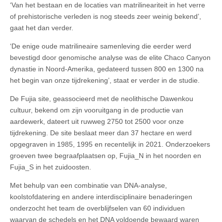
‘Van het bestaan en de locaties van matrilineariteit in het verre
of prehistorische verleden is nog steeds zeer weinig bekend’,
gaat het dan verder.
‘De enige oude matrilineaire samenleving die eerder werd
bevestigd door genomische analyse was de elite Chaco Canyon
dynastie in Noord-Amerika, gedateerd tussen 800 en 1300 na
het begin van onze tijdrekening’, staat er verder in de studie.
De Fujia site, geassocieerd met de neolithische Dawenkou
cultuur, bekend om zijn vooruitgang in de productie van
aardewerk, dateert uit ruwweg 2750 tot 2500 voor onze
tijdrekening. De site beslaat meer dan 37 hectare en werd
opgegraven in 1985, 1995 en recentelijk in 2021. Onderzoekers
groeven twee begraafplaatsen op, Fujia_N in het noorden en
Fujia_S in het zuidoosten.
Met behulp van een combinatie van DNA-analyse,
koolstofdatering en andere interdisciplinaire benaderingen
onderzocht het team de overblijfselen van 60 individuen
waarvan de schedels en het DNA voldoende bewaard waren