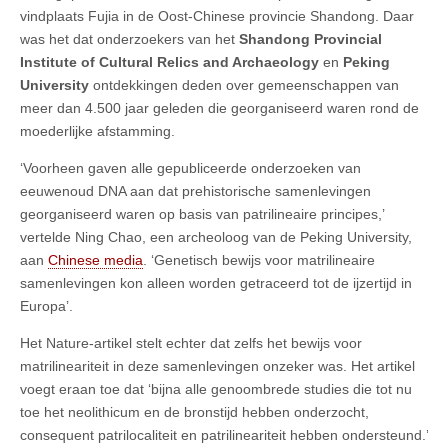
vindplaats Fujia in de Oost-Chinese provincie Shandong. Daar
was het dat onderzoekers van het
Shandong Provincial
Institute of Cultural Relics and Archaeology
en
Peking
University
ontdekkingen deden over gemeenschappen van
meer dan 4.500 jaar geleden die georganiseerd waren rond de
moederlijke afstamming.
‘Voorheen gaven alle gepubliceerde onderzoeken van
eeuwenoud DNA aan dat prehistorische samenlevingen
georganiseerd waren op basis van patrilineaire principes,’
vertelde Ning Chao, een archeoloog van de Peking University,
aan
Chinese media
. ‘Genetisch bewijs voor matrilineaire
samenlevingen kon alleen worden getraceerd tot de ijzertijd in
Europa’.
Het Nature-artikel stelt echter dat zelfs het bewijs voor
matrilineariteit in deze samenlevingen onzeker was. Het artikel
voegt eraan toe dat ‘bijna alle genoombrede studies die tot nu
toe het neolithicum en de bronstijd hebben onderzocht,
consequent patrilocaliteit en patrilineariteit hebben ondersteund.’