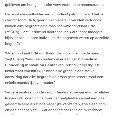
gebleven om hun genetische verwantschap te reconstrueren.
De resultaten onthulden een opvallend patroon: terwijl het Y-
chromosoom DNA, geërfd van vaders, diversiteit vertoonde
binnen elke begraafplaats, was het mitochondriaal DNA
(mtDNA) – dat uitsluitend doorgegeven wordt door moeders –
bijna identiek tussen individuen die begraven waren op dezelfde
begraafplaats.
‘Mitochondriaal DNA wordt uitsluitend van de moeder geërfd,’
zegt Huang Yanyi, een onderzoeker aan het
Biomedical
Pioneering Innovation Center
van Peking University. ‘De
uniformiteit van mtDNA binnen elke groep is een sterke
aanwijzing dat elke begraafplaats was gecentreerd rond een
enkele moederlijke voorouder.’
Verdere analyse toonde verschillende nauwe genetische relaties
tussen individuen op de twee begraafplaatsen – met één paar
geïdentificeerd als zijnde vaderlijke verwanten, zoals een oom
en een neef of nicht – wat aangeeft dat zelfs nauw verwante