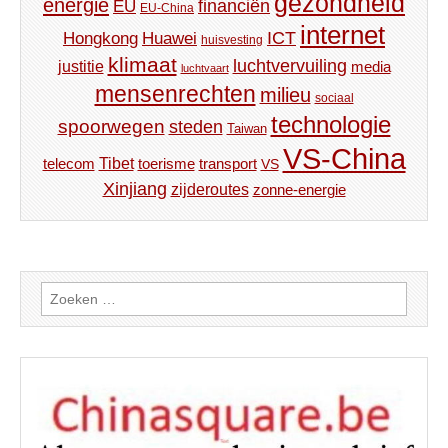
gezondheid
energie
financiën
EU
EU-China
internet
ICT
Hongkong
Huawei
huisvesting
klimaat
luchtvervuiling
justitie
media
luchtvaart
mensenrechten
milieu
sociaal
technologie
spoorwegen
steden
Taiwan
VS-China
Tibet
toerisme
transport
telecom
VS
Xinjiang
zijderoutes
zonne-energie
Zoeken
naar: