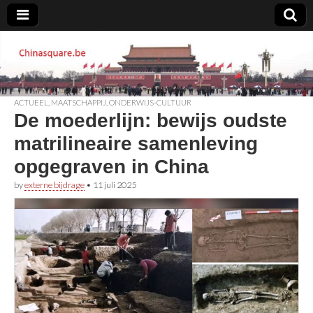
Chinasquare.be
ACTUEEL
,
MAATSCHAPPIJ
,
ONDERWIJS-CULTUUR
De moederlijn: bewijs oudste
matrilineaire samenleving
opgegraven in China
by
externe bijdrage
•
11 juli 2025