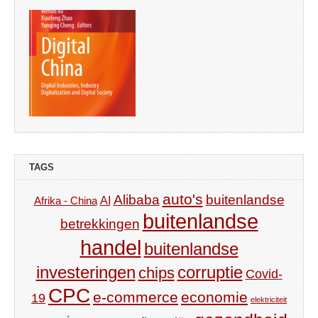
TAGS
auto's
Alibaba
buitenlandse
AI
Afrika - China
buitenlandse
betrekkingen
handel
buitenlandse
investeringen
corruptie
chips
Covid-
CPC
e-commerce
economie
19
elektriciteit