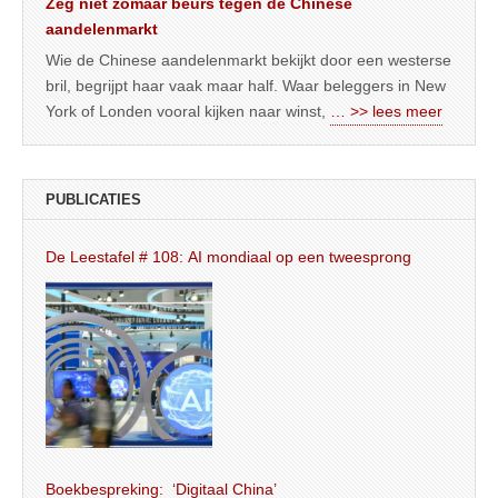
Zeg niet zomaar beurs tegen de Chinese
aandelenmarkt
Wie de Chinese aandelenmarkt bekijkt door een westerse
bril, begrijpt haar vaak maar half. Waar beleggers in New
York of Londen vooral kijken naar winst,
… >> lees meer
PUBLICATIES
De Leestafel # 108: AI mondiaal op een tweesprong
Boekbespreking: ‘Digitaal China’