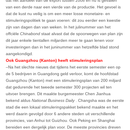
dat het aandeel van de export tussen 2008 en nu is gevallen
van een derde naar een vierde van de productie. Het gevoel is
dat de kust nu veilig is om een meer losse monetaire- en
stimuleringspolitiek te gaan voeren: dit zou eerder een kwestie
zijn van dagen dan van weken. In het julinummer van het
offciële
Chinabond
staat alvast dat de spoorwegen van plan zijn
dit jaar enkele tientallen miljarden meer te gaan lenen voor
investeringen dan in het juninummer van hetzelfde blad stond
aangekondigd.
Ook Guangzhou (Kanton) heeft stimuleringsplan
–Na het slechte nieuws dat tijdens het eerste semester een op
de 5 bedrijven in Guangdong geld verloor, komt de hoofdstad
Guangzhou (Kanton) met een stimuleringsplan van 200 miljard
dat gedurende het tweede semester 300 projecten wil ten
uitvoer brengen. Dit maakte burgemeester Chen Jianhua
bekend aldus
National Business Daily
. Changsha was de eerste
stad die een lokaal stimuleringspakket bekend maakte en het
werd daarin gevolgd door 6 andere steden uit verschillende
provincies, van Anhui tot Guizhou. Ook Peking en Shanghai
bereiden een dergelijk plan voor. De meeste provincies dreven