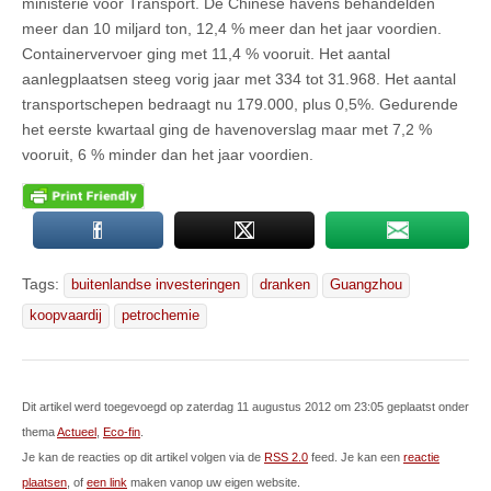
ministerie voor Transport. De Chinese havens behandelden
meer dan 10 miljard ton, 12,4 % meer dan het jaar voordien.
Containervervoer ging met 11,4 % vooruit. Het aantal
aanlegplaatsen steeg vorig jaar met 334 tot 31.968. Het aantal
transportschepen bedraagt nu 179.000, plus 0,5%. Gedurende
het eerste kwartaal ging de havenoverslag maar met 7,2 %
vooruit, 6 % minder dan het jaar voordien.
Tags:
buitenlandse investeringen
dranken
Guangzhou
koopvaardij
petrochemie
Dit artikel werd toegevoegd op zaterdag 11 augustus 2012 om 23:05 geplaatst onder
thema
Actueel
,
Eco-fin
.
Je kan de reacties op dit artikel volgen via de
RSS 2.0
feed. Je kan een
reactie
plaatsen
, of
een link
maken vanop uw eigen website.