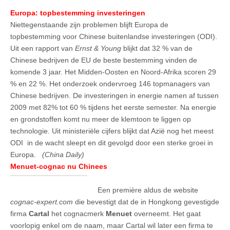
Europa: topbestemming investeringen
Niettegenstaande zijn problemen blijft Europa de
topbestemming voor Chinese buitenlandse investeringen (ODI).
Uit een rapport van
Ernst & Young
blijkt dat 32 % van de
Chinese bedrijven de EU de beste bestemming vinden de
komende 3 jaar. Het Midden-Oosten en Noord-Afrika scoren 29
% en 22 %. Het onderzoek ondervroeg 146 topmanagers van
Chinese bedrijven. De investeringen in energie namen af tussen
2009 met 82% tot 60 % tijdens het eerste semester. Na energie
en grondstoffen komt nu meer de klemtoon te liggen op
technologie. Uit ministeriële cijfers blijkt dat Azië nog het meest
ODI in de wacht sleept en dit gevolgd door een sterke groei in
Europa.
(China Daily)
Menuet-cognac nu Chinees
Een première aldus de website
cognac-expert.com
die bevestigt dat de in Hongkong gevestigde
firma
Cartal
het cognacmerk
Menuet
overneemt. Het gaat
voorlopig enkel om de naam, maar Cartal wil later een firma te