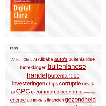
TAGS
auto's
Alibaba
buitenlandse
AI
Afrika - China
buitenlandse
betrekkingen
handel
buitenlandse
investeringen
corruptie
chips
Covid-
CPC
e-commerce
economie
19
elektriciteit
gezondheid
energie
financiën
EU
EU-China