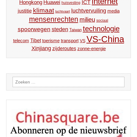
internet
ICT
Hongkong
Huawei
huisvesting
klimaat
luchtvervuiling
justitie
media
luchtvaart
mensenrechten
milieu
sociaal
technologie
spoorwegen
steden
Taiwan
VS-China
Tibet
toerisme
transport
telecom
VS
Xinjiang
zijderoutes
zonne-energie
Zoeken
naar: