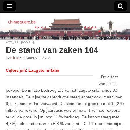
Chinasquare.be
ACTUEEL
,
ECO-FIN
De stand van zaken 104
by
editor
•
11 augustus 2012
Cijfers juli: Laagste inflatie
–De cijfers
van juli zijn
bekend. De inflatie bedroeg 1,8 %, het laagste cijfer sinds 30
maanden. De nijverheidsproductie steeg echter ook “maar” met
9,2 %, minder dan verwacht. De kleinhandel groeide met 12,2 %
inflatie verrekend. Op jaarbasis was er maar 1 % meer export,
terwijl de groei in juni nog 11 % bedroeg. De import steeg met
4,7%, ook minder dan de 6,3 % van juni. De FT merkt hierbij op