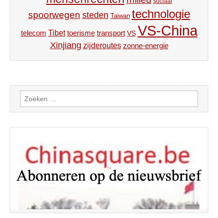
sociaal
technologie
spoorwegen
steden
Taiwan
VS-China
Tibet
toerisme
transport
telecom
VS
Xinjiang
zijderoutes
zonne-energie
Zoeken
naar: