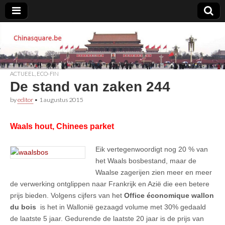
Chinasquare.be
ACTUEEL
,
ECO-FIN
De stand van zaken 244
by
editor
•
1 augustus 2015
Waals hout, Chinees parket
Eik vertegenwoordigt nog 20 % van
het Waals bosbestand, maar de
Waalse zagerijen zien meer en meer
de verwerking ontglippen naar Frankrijk en Azië die een betere
prijs bieden. Volgens cijfers van het
Office économique wallon
du bois
is het in Wallonië gezaagd volume met 30% gedaald
de laatste 5 jaar. Gedurende de laatste 20 jaar is de prijs van