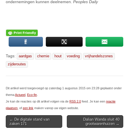
ondernemingen kunnen deelnemen.
Peoples Daily
Tags:
aardgas
chemie
hout
voeding
vrijhandelszones
zijderoutes
Dit artikel werd toegevoegd op zaterdag 1 augustus 2015 om 23:28 geplaatst onder
thema
Actueel
,
Eco-fin
.
Je kan de reacties op dit artikel volgen via de
RSS 2.0
feed. Je kan een
reactie
plaatsen
, of
een link
maken vanop uw eigen website.
Post
← De digitale stand van
Dalian Wanda sluit 40
zaken 171
grootwarenhuizen →
navigation