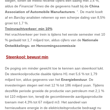
stegen, tonen de meest recente cijfers een daling met 3,4 %,
aldus de
Financial Times
die de gegevens haalt bij de
China
Association of Automobile Manufacturers
. “. De markt koelt
af en
Barclay
analisten rekenen op een scherpe daling van 8,5%
groei tot 1,7 %.
Treinv
rachtverkeer: min 10%
Het vrachtverkeer per trein is tijdens het eerste semester met 10
% gedaald tot 1,7 miljard ton, aldus cijfers van de
Nationale
Ontwikkelings- en Hervormingscommissie
Steenkool: bewust min
De poging om minder gewicht toe te kennen aan steenkool lukt.
De steenkoolproductie daalde tijdens H1 met 5,6 % tot 1,79
miljard ton, aldus gegevens van het
Energiebestuur
. De
investeringen stegen wel met 12 % tot 186 miljard yuan. Tijdens
dezelfde periode groeide de productie van petroleum met 2,1 %
tot 110 miljoen ton, terwijl de gecombineerde aardgasproductie
toenam met 4,3% tot 67 miljard m3. Het aandeel van
hernieuwbare energie in de elektriciteitsproductie bedraagt nu