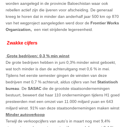
worden aangelegd in de provincie Baloechistan waar ook
rebellen actief zijn die ijveren voor afscheiding. De generaal
kreeg te horen dat in minder dan anderhalf jaar 500 km op 870
van het wegproject aangelegden werd door de
Frontier Works
Organization,
een niet strijdende legereenheid.
Zwakke cijfers
Grote bedrijven: 0,3 % min winst
De grote bedrijven hebben in juni 0,3% minder winst geboekt,
wat toch minder is dan de achteruitgang met 0,6 % in mei.
Tijdens het eerste semester gingen de winsten van deze
bedrijven met 0,7 % achteruit, aldus cijfers van het
Statistisch
bureau
. De
SASAC
die de grootste staatsondernemingen
bestuurt, beweert dat haar 110 ondernemingen tijdens H1 goed
presteerden met een omzet van 11.000 miljard yuan en 643
miljard winst. 91% van deze staatsondernemingen maken winst
Minder autoverkoop
Terwijl de verkoopcijfers van auto’s in maart nog met 9,4%