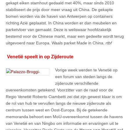
gekapt eiken stamhout gedaald met 40%, maar sinds 2010
stabiliseert de prijs door meer vraag uit China. De gekapte
bomen worden via de haven van Antwerpen op containers
richting Azië geplaatst. In China worden er dan meubelen en
parketvloer van gemaakt. Deze is weliswaar hoofdzakelijk
bestemd voor de Chinese markt, maar een gedeelte wordt terug
uitgevoerd naar Europa. Waals parket Made in China.
rtbf
Venetië speelt in op Zijderoute
Vorige week werden te Venetië op
een forum van steden langs de
zijderoute verschillende
overeenkomsten getekend. Voorzitter van de raad voor de
Regio Venetië Roberto Ciambetti zei dat zijn gewest klaar is om
de rol van hub te vervullen langs de nieuwe zijderoute als
centrum tussen west en Oost-Europa. Bij de getekende
memoranda behoort een MoU-overeenkomst tussen de havens
van Venetië en van Ningbo om informatie en ervaringen uit te
wisselen. Voorzitter Paolo Costa van de
Haven van Venetië
gaf