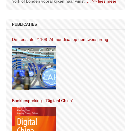
York of Londen vooral kijken naar winst,
… >> lees meer
PUBLICATIES
De Leestafel # 108: AI mondiaal op een tweesprong
Boekbespreking: ‘Digitaal China’