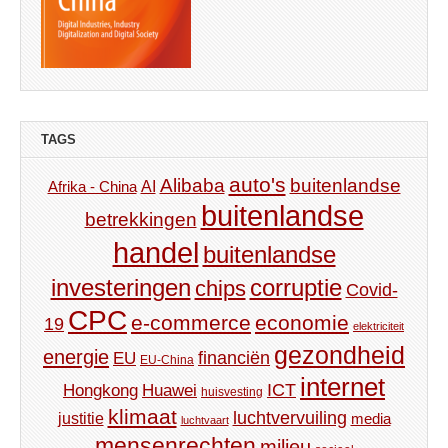
TAGS
auto's
Alibaba
buitenlandse
AI
Afrika - China
buitenlandse
betrekkingen
handel
buitenlandse
investeringen
corruptie
chips
Covid-
CPC
e-commerce
economie
19
elektriciteit
gezondheid
energie
financiën
EU
EU-China
internet
ICT
Hongkong
Huawei
huisvesting
klimaat
luchtvervuiling
justitie
media
luchtvaart
mensenrechten
milieu