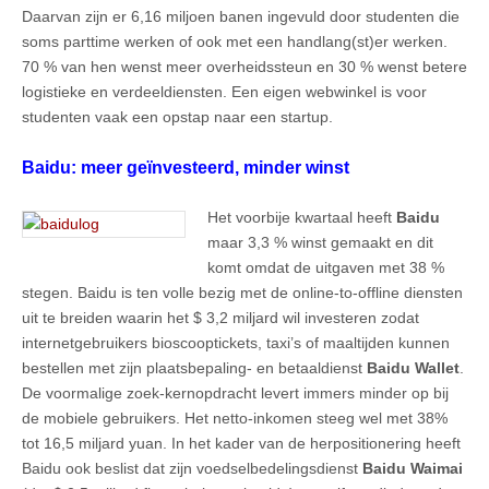
Daarvan zijn er 6,16 miljoen banen ingevuld door studenten die
soms parttime werken of ook met een handlang(st)er werken.
70 % van hen wenst meer overheidssteun en 30 % wenst betere
logistieke en verdeeldiensten. Een eigen webwinkel is voor
studenten vaak een opstap naar een startup.
Baidu: meer geïnvesteerd, minder winst
Het voorbije kwartaal heeft
Baidu
maar 3,3 % winst gemaakt en dit
komt omdat de uitgaven met 38 %
stegen. Baidu is ten volle bezig met de online-to-offline diensten
uit te breiden waarin het $ 3,2 miljard wil investeren zodat
internetgebruikers bioscooptickets, taxi’s of maaltijden kunnen
bestellen met zijn plaatsbepaling- en betaaldienst
Baidu Wallet
.
De voormalige zoek-kernopdracht levert immers minder op bij
de mobiele gebruikers. Het netto-inkomen steeg wel met 38%
tot 16,5 miljard yuan. In het kader van de herpositionering heeft
Baidu ook beslist dat zijn voedselbedelingsdienst
Baidu Waimai