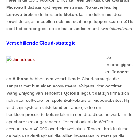
Microsoft
dat aankijkt tegen een zwaar
Nokia
verlies: bij
Lenovo
breken de herstarte
Motorola
– modellen niet door,
terwijl de eigen modellen ook niet echt hoge toppen scoren.
ZTE
doet het eerder goed op de buitenlandse markt.
wantchinatimes
Verschillende Cloud-strategie
De
Internetgigant
en
Tencent
en
Alibaba
hebben een verschillende Cloud-strategie die
aanpast met hun eigen ecosysteem. Volgens vicevoorzitter
Wang Zhiyong van Tencent’s
Qcloud
legt uit dat zijn firma zich
richt naar software- en spelontwikkelaars en videowebsites. Hij
vindt zijn systeem uitstekend om audio, video en
beeldcompressie te behandelen in een draadloos netwerk. In de
openbare sector garandeert Tencent ook al de WeChat
accounts van 40.000 overheidswebsites. Tencent breidt uit met
de help van durfkapitaal die willen investeren in start ups die