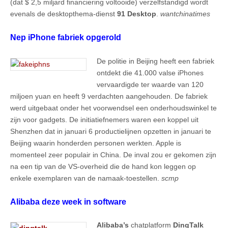
(dat $ 2,5 miljard financiering voltooide) verzelfstandigd wordt
evenals de desktopthema-dienst
91 Desktop
.
wantchinatimes
Nep iPhone fabriek opgerold
De politie in Beijing heeft een fabriek
ontdekt die 41.000 valse iPhones
vervaardigde ter waarde van 120
miljoen yuan en heeft 9 verdachten aangehouden. De fabriek
werd uitgebaat onder het voorwendsel een onderhoudswinkel te
zijn voor gadgets. De initiatiefnemers waren een koppel uit
Shenzhen dat in januari 6 productielijnen opzetten in januari te
Beijing waarin honderden personen werkten. Apple is
momenteel zeer populair in China. De inval zou er gekomen zijn
na een tip van de VS-overheid die de hand kon leggen op
enkele exemplaren van de namaak-toestellen.
scmp
Alibaba deze week in software
Alibaba’s
chatplatform
DingTalk