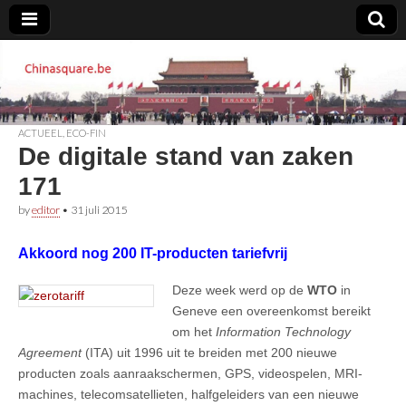
Chinasquare.be
ACTUEEL
,
ECO-FIN
De digitale stand van zaken
171
by
editor
•
31 juli 2015
Akkoord nog 200 IT-producten tariefvrij
Deze week werd op de
WTO
in
Geneve een overeenkomst bereikt
om het
Information Technology
Agreement
(ITA) uit 1996 uit te breiden met 200 nieuwe
producten zoals aanraakschermen, GPS, videospelen, MRI-
machines, telecomsatellieten, halfgeleiders van een nieuwe