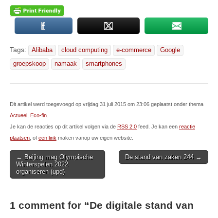
Tags:
Alibaba
cloud computing
e-commerce
Google
groepskoop
namaak
smartphones
Dit artikel werd toegevoegd op vrijdag 31 juli 2015 om 23:06 geplaatst onder thema
Actueel
,
Eco-fin
.
Je kan de reacties op dit artikel volgen via de
RSS 2.0
feed. Je kan een
reactie
plaatsen
, of
een link
maken vanop uw eigen website.
Post
← Beijing mag Olympische
De stand van zaken 244 →
Winterspelen 2022
navigation
organiseren (upd)
1 comment for “
De digitale stand van