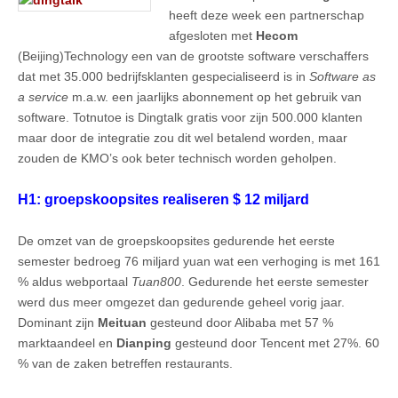
heeft deze week een partnerschap
afgesloten met
Hecom
(Beijing)Technology een van de grootste software verschaffers
dat met 35.000 bedrijfsklanten gespecialiseerd is in
Software as
a service
m.a.w. een jaarlijks abonnement op het gebruik van
software. Totnutoe is Dingtalk gratis voor zijn 500.000 klanten
maar door de integratie zou dit wel betalend worden, maar
zouden de KMO’s ook beter technisch worden geholpen.
H1: groepskoopsites realiseren $ 12 miljard
De omzet van de groepskoopsites gedurende het eerste
semester bedroeg 76 miljard yuan wat een verhoging is met 161
% aldus webportaal
Tuan800
. Gedurende het eerste semester
werd dus meer omgezet dan gedurende geheel vorig jaar.
Dominant zijn
Meituan
gesteund door Alibaba met 57 %
marktaandeel en
Dianping
gesteund door Tencent met 27%. 60
% van de zaken betreffen restaurants.