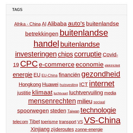
TAGS
auto's
Alibaba
buitenlandse
AI
Afrika - China
buitenlandse
betrekkingen
handel
buitenlandse
investeringen
corruptie
chips
Covid-
CPC
e-commerce
economie
19
elektriciteit
gezondheid
energie
financiën
EU
EU-China
internet
ICT
Hongkong
Huawei
huisvesting
klimaat
luchtvervuiling
justitie
media
luchtvaart
mensenrechten
milieu
sociaal
technologie
spoorwegen
steden
Taiwan
VS-China
Tibet
toerisme
transport
telecom
VS
Xinjiang
zijderoutes
zonne-energie