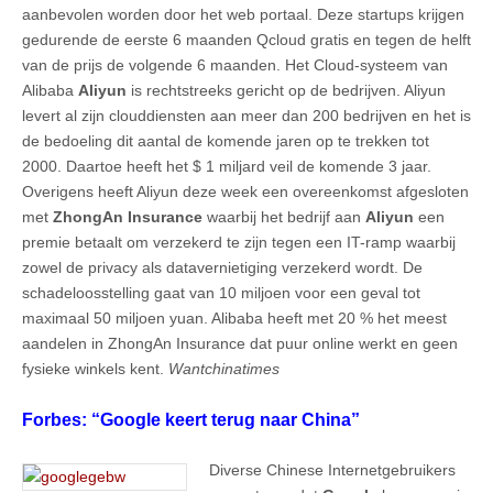
aanbevolen worden door het web portaal. Deze startups krijgen
gedurende de eerste 6 maanden Qcloud gratis en tegen de helft
van de prijs de volgende 6 maanden. Het Cloud-systeem van
Alibaba
Aliyun
is rechtstreeks gericht op de bedrijven. Aliyun
levert al zijn clouddiensten aan meer dan 200 bedrijven en het is
de bedoeling dit aantal de komende jaren op te trekken tot
2000. Daartoe heeft het $ 1 miljard veil de komende 3 jaar.
Overigens heeft Aliyun deze week een overeenkomst afgesloten
met
ZhongAn Insurance
waarbij het bedrijf aan
Aliyun
een
premie betaalt om verzekerd te zijn tegen een IT-ramp waarbij
zowel de privacy als datavernietiging verzekerd wordt. De
schadeloosstelling gaat van 10 miljoen voor een geval tot
maximaal 50 miljoen yuan. Alibaba heeft met 20 % het meest
aandelen in ZhongAn Insurance dat puur online werkt en geen
fysieke winkels kent.
Wantchinatimes
Forbes: “Google keert terug naar China”
Diverse Chinese Internetgebruikers