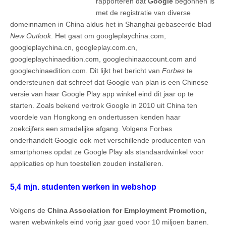
rapporteren dat
Google
begonnen is
met de registratie van diverse
domeinnamen in China aldus het in Shanghai gebaseerde blad
New Outlook
. Het gaat om googleplaychina.com,
googleplaychina.cn, googleplay.com.cn,
googleplaychinaedition.com, googlechinaaccount.com and
googlechinaedition.com. Dit lijkt het bericht van
Forbes
te
ondersteunen dat schreef dat Google van plan is een Chinese
versie van haar Google Play app winkel eind dit jaar op te
starten. Zoals bekend vertrok Google in 2010 uit China ten
voordele van Hongkong en ondertussen kenden haar
zoekcijfers een smadelijke afgang. Volgens Forbes
onderhandelt Google ook met verschillende producenten van
smartphones opdat ze Google Play als standaardwinkel voor
applicaties op hun toestellen zouden installeren.
5,4 mjn. studenten werken in webshop
Volgens de
China Association for Employment Promotion,
waren webwinkels eind vorig jaar goed voor 10 miljoen banen.