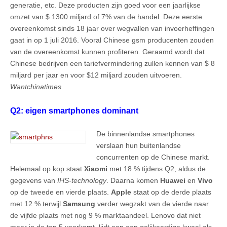
generatie, etc. Deze producten zijn goed voor een jaarlijkse
omzet van $ 1300 miljard of 7% van de handel. Deze eerste
overeenkomst sinds 18 jaar over wegvallen van invoerheffingen
gaat in op 1 juli 2016. Vooral Chinese gsm producenten zouden
van de overeenkomst kunnen profiteren. Geraamd wordt dat
Chinese bedrijven een tariefvermindering zullen kennen van $ 8
miljard per jaar en voor $12 miljard zouden uitvoeren.
Wantchinatimes
Q2: eigen smartphones dominant
De binnenlandse smartphones
verslaan hun buitenlandse
concurrenten op de Chinese markt.
Helemaal op kop staat
Xiaomi
met 18 % tijdens Q2, aldus de
gegevens van
IHS-technology
. Daarna komen
Huawei
en
Vivo
op de tweede en vierde plaats.
Apple
staat op de derde plaats
met 12 % terwijl
Samsung
verder wegzakt van de vierde naar
de vijfde plaats met nog 9 % marktaandeel. Lenovo dat niet
meer in de top 5 voorkomt, lijdt aan een gelijkaardige kwaal als