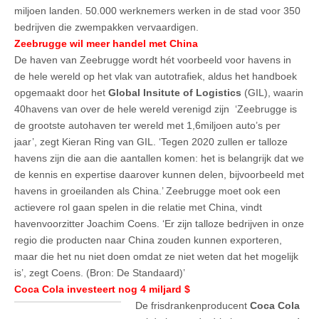
miljoen landen. 50.000 werknemers werken in de stad voor 350
bedrijven die zwempakken vervaardigen.
Zeebrugge wil meer handel met China
De haven van Zeebrugge wordt hét voorbeeld voor havens in
de hele wereld op het vlak van autotrafiek, aldus het handboek
opgemaakt door het
Global Insitute of Logistics
(GIL), waarin
40havens van over de hele wereld verenigd zijn ‘Zeebrugge is
de grootste autohaven ter wereld met 1,6miljoen auto’s per
jaar’, zegt Kieran Ring van GIL. ‘Tegen 2020 zullen er talloze
havens zijn die aan die aantallen komen: het is belangrijk dat we
de kennis en expertise daarover kunnen delen, bijvoorbeeld met
havens in groeilanden als China.’ Zeebrugge moet ook een
actievere rol gaan spelen in die relatie met China, vindt
havenvoorzitter Joachim Coens. ‘Er zijn talloze bedrijven in onze
regio die producten naar China zouden kunnen exporteren,
maar die het nu niet doen omdat ze niet weten dat het mogelijk
is’, zegt Coens. (Bron: De Standaard)’
Coca Cola investeert nog 4 miljard $
De frisdrankenproducent
Coca Cola