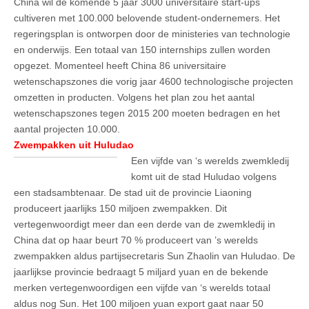
China wil de komende 5 jaar 3000 universitaire start-ups
cultiveren met 100.000 belovende student-ondernemers. Het
regeringsplan is ontworpen door de ministeries van technologie
en onderwijs. Een totaal van 150 internships zullen worden
opgezet. Momenteel heeft China 86 universitaire
wetenschapszones die vorig jaar 4600 technologische projecten
omzetten in producten. Volgens het plan zou het aantal
wetenschapszones tegen 2015 200 moeten bedragen en het
aantal projecten 10.000.
Zwempakken uit Huludao
Een vijfde van ‘s werelds zwemkledij
komt uit de stad Huludao volgens
een stadsambtenaar. De stad uit de provincie Liaoning
produceert jaarlijks 150 miljoen zwempakken. Dit
vertegenwoordigt meer dan een derde van de zwemkledij in
China dat op haar beurt 70 % produceert van ’s werelds
zwempakken aldus partijsecretaris Sun Zhaolin van Huludao. De
jaarlijkse provincie bedraagt 5 miljard yuan en de bekende
merken vertegenwoordigen een vijfde van ‘s werelds totaal
aldus nog Sun. Het 100 miljoen yuan export gaat naar 50