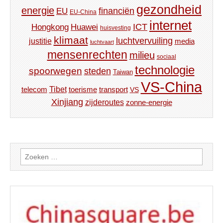
gezondheid
energie
financiën
EU
EU-China
internet
ICT
Hongkong
Huawei
huisvesting
klimaat
luchtvervuiling
justitie
media
luchtvaart
mensenrechten
milieu
sociaal
technologie
spoorwegen
steden
Taiwan
VS-China
Tibet
toerisme
transport
telecom
VS
Xinjiang
zijderoutes
zonne-energie
Zoeken
naar: