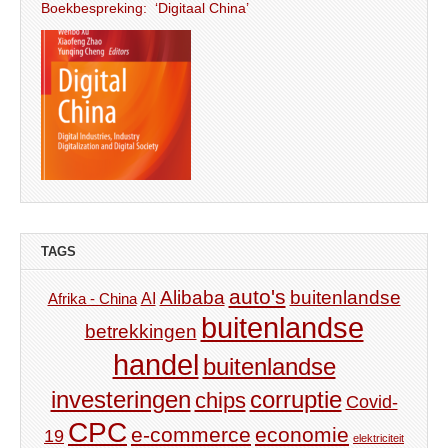
Boekbespreking: ‘Digitaal China’
TAGS
auto's
Alibaba
buitenlandse
AI
Afrika - China
buitenlandse
betrekkingen
handel
buitenlandse
investeringen
corruptie
chips
Covid-
CPC
e-commerce
economie
19
elektriciteit