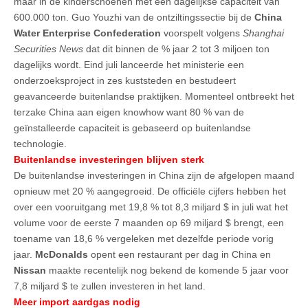
maar in de kinderschoenen met een dagelijkse capaciteit van
600.000 ton. Guo Youzhi van de ontziltingssectie bij de
China
Water Enterprise Confederation
voorspelt volgens
Shanghai
Securities News
dat dit binnen de % jaar 2 tot 3 miljoen ton
dagelijks wordt. Eind juli lanceerde het ministerie een
onderzoeksproject in zes kuststeden en bestudeert
geavanceerde buitenlandse praktijken. Momenteel ontbreekt het
terzake China aan eigen knowhow want 80 % van de
geïnstalleerde capaciteit is gebaseerd op buitenlandse
technologie.
Buitenlandse investeringen blijven sterk
De buitenlandse investeringen in China zijn de afgelopen maand
opnieuw met 20 % aangegroeid. De officiële cijfers hebben het
over een vooruitgang met 19,8 % tot 8,3 miljard $ in juli wat het
volume voor de eerste 7 maanden op 69 miljard $ brengt, een
toename van 18,6 % vergeleken met dezelfde periode vorig
jaar.
McDonalds
opent een restaurant per dag in China en
Nissan
maakte recentelijk nog bekend de komende 5 jaar voor
7,8 miljard $ te zullen investeren in het land.
Meer import aardgas nodig