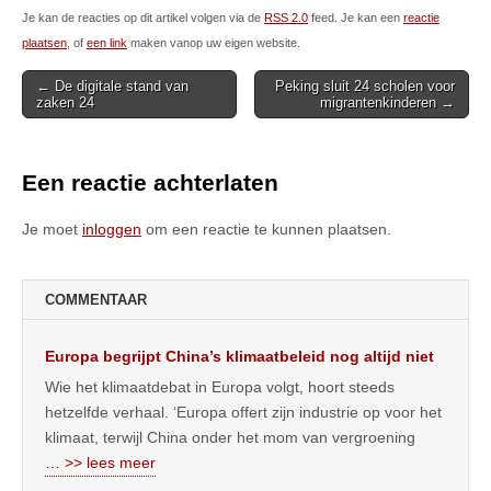
Je kan de reacties op dit artikel volgen via de
RSS 2.0
feed. Je kan een
reactie
plaatsen
, of
een link
maken vanop uw eigen website.
Post
← De digitale stand van
Peking sluit 24 scholen voor
zaken 24
migrantenkinderen →
navigation
Een reactie achterlaten
Je moet
inloggen
om een reactie te kunnen plaatsen.
COMMENTAAR
Europa begrijpt China’s klimaatbeleid nog altijd niet
Wie het klimaatdebat in Europa volgt, hoort steeds
hetzelfde verhaal. ‘Europa offert zijn industrie op voor het
klimaat, terwijl China onder het mom van vergroening
… >> lees meer