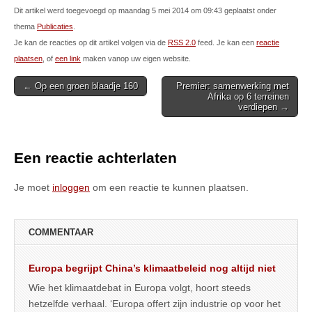
Dit artikel werd toegevoegd op maandag 5 mei 2014 om 09:43 geplaatst onder
thema
Publicaties
.
Je kan de reacties op dit artikel volgen via de
RSS 2.0
feed. Je kan een
reactie
plaatsen
, of
een link
maken vanop uw eigen website.
Post
← Op een groen blaadje 160
Premier: samenwerking met
Afrika op 6 terreinen
navigation
verdiepen →
Een reactie achterlaten
Je moet
inloggen
om een reactie te kunnen plaatsen.
COMMENTAAR
Europa begrijpt China’s klimaatbeleid nog altijd niet
Wie het klimaatdebat in Europa volgt, hoort steeds
hetzelfde verhaal. ‘Europa offert zijn industrie op voor het