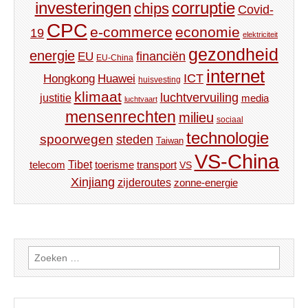
investeringen
corruptie
chips
Covid-
CPC
e-commerce
economie
19
elektriciteit
gezondheid
energie
financiën
EU
EU-China
internet
ICT
Hongkong
Huawei
huisvesting
klimaat
luchtvervuiling
justitie
media
luchtvaart
mensenrechten
milieu
sociaal
technologie
spoorwegen
steden
Taiwan
VS-China
Tibet
toerisme
transport
telecom
VS
Xinjiang
zijderoutes
zonne-energie
Zoeken
naar: