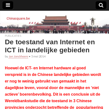
Chinasquare.be
PUBLICATIES
De toestand van Internet en
ICT in landelijke gebieden
by
Jan Jonckheere
•
5 mei 2014
Hoewel de ICT- en Internet hardware al goed
verspreid is in de Chinese landelijke gebieden wordt
er nog te weinig gebruikt van gemaakt in het
dagelijkse leven, vooral door de mannelijke en ‘niet
actieve’ boerenbevolking. Dit is een conclusie uit de
Wereldbankstudie die de toestand in 3 Chinese
provincies onderzocht betreffende de popularisering