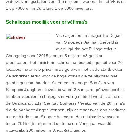
waterzuiveringsstation voor 1,5 miljoen inwoners. In het VK is dit
1 op 7000 en in Duitsland 1 op 8000 inwoners.
Schaliegas moeilijk voor privéfirma’s
Vice algemeen manager Hu Degao
van
Sinopecs
Jianhan olieveld is
overtuigd dat het Fulingdistrict in
Chongqing vanaf 2015 jaarlijks 5 miljard m3 gas kan
produceren. Het ministerie schreef aanbestedingen uit voor 20
locaties, maar vele privéfirma’s geraken niet uit de startblokken.
Ze schrikken terug voor de hoge kosten die ze blijkbaar niet
goed ingeschat hadden. Algemeen manager Sun Jian van
Sinopecs Jianghan olieveld beweert 2,5 miljard geïnvesteerd te
hebben vooraleer schaliegas in Fuling ontdekt werd, zo meldt
de Guangzhou
21st Century Business Herald.
Van de 20 firma’s
die de aanbestedingen wonnen, zijn er maar twee aan productie
toe en hierin staat Sinopec het verst. Het ministerie verwacht
tegen 2015 6,5 miljard m3 op te halen. Vorig jaar was dit
nauwelijks 200 miljoen m3.
wantchinatimes