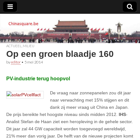
Chinasquare.be
ACTUEEL
,
MILIEU
Op een groen blaadje 160
by
editor
•
5 mei 2014
PV-industrie terug hoopvol
De vraag naar zonnepanelen zou dit jaar
naar verwachting met 15% stijgen en dit
dank zij meer vraag uit China en Japan.
De prijs bereikte het hoogste niveau sinds midden 2012.
IHS
-
Analist Stefan de Haan ziet een heropleving in de gehele sector.
Dit jaar zal 44 GW capaciteit worden toegevoegd wereldwijd,
21% meer dan vorig jaar. De helft van de nieuwe projecten komt