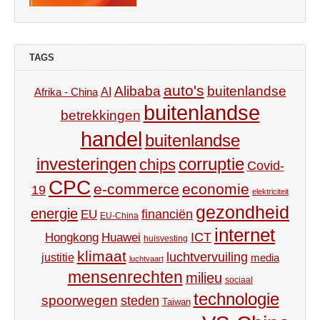
TAGS
auto's
Alibaba
buitenlandse
AI
Afrika - China
buitenlandse
betrekkingen
handel
buitenlandse
investeringen
corruptie
chips
Covid-
CPC
e-commerce
economie
19
elektriciteit
gezondheid
energie
financiën
EU
EU-China
internet
ICT
Hongkong
Huawei
huisvesting
klimaat
luchtvervuiling
justitie
media
luchtvaart
mensenrechten
milieu
sociaal
technologie
spoorwegen
steden
Taiwan