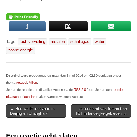
Tags:
luchtvervuiling
metalen
schaliegas
water
zonne-energie
Dit artikel werd toegevoegd op maandag 5 mei 2014 om 02:30 geplaatst onder
thema
Actueel
,
Milieu
.
Je kan de reacties op dit artikel volgen via de
RSS 2.0
feed. Je kan een
reactie
plaatsen
, of
een link
maken vanop uw eigen website.
Post
← Hoe werkt innovatie in
De toestand van Internet en
Beijing en Shanghai?
ICT in landelijke gebieden →
navigation
Een reactie achterlaten