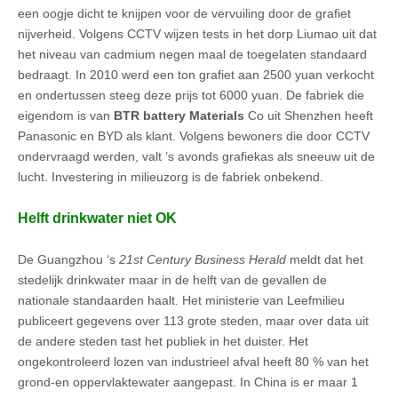
een oogje dicht te knijpen voor de vervuiling door de grafiet
nijverheid. Volgens CCTV wijzen tests in het dorp Liumao uit dat
het niveau van cadmium negen maal de toegelaten standaard
bedraagt. In 2010 werd een ton grafiet aan 2500 yuan verkocht
en ondertussen steeg deze prijs tot 6000 yuan. De fabriek die
eigendom is van
BTR battery Materials
Co uit Shenzhen heeft
Panasonic en BYD als klant. Volgens bewoners die door CCTV
ondervraagd werden, valt ’s avonds grafiekas als sneeuw uit de
lucht. Investering in milieuzorg is de fabriek onbekend.
Helft drinkwater niet OK
De Guangzhou ‘s
21st Century Business Herald
meldt dat het
stedelijk drinkwater maar in de helft van de gevallen de
nationale standaarden haalt. Het ministerie van Leefmilieu
publiceert gegevens over 113 grote steden, maar over data uit
de andere steden tast het publiek in het duister. Het
ongekontroleerd lozen van industrieel afval heeft 80 % van het
grond-en oppervlaktewater aangepast. In China is er maar 1