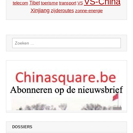
VS-China
Tibet
toerisme
transport
telecom
VS
Xinjiang
zijderoutes
zonne-energie
Zoeken
naar:
DOSSIERS