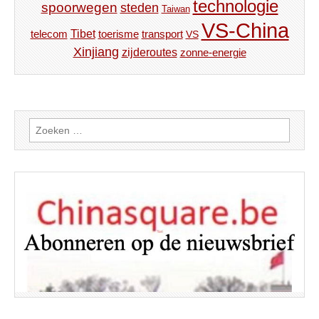
technologie
spoorwegen
steden
Taiwan
VS-China
Tibet
toerisme
transport
telecom
VS
Xinjiang
zijderoutes
zonne-energie
Zoeken
naar: