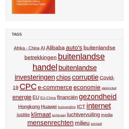
TAGS
auto's
Alibaba
buitenlandse
AI
Afrika - China
buitenlandse
betrekkingen
handel
buitenlandse
investeringen
corruptie
chips
Covid-
CPC
e-commerce
economie
19
elektriciteit
gezondheid
energie
financiën
EU
EU-China
internet
ICT
Hongkong
Huawei
huisvesting
klimaat
luchtvervuiling
justitie
media
luchtvaart
mensenrechten
milieu
sociaal