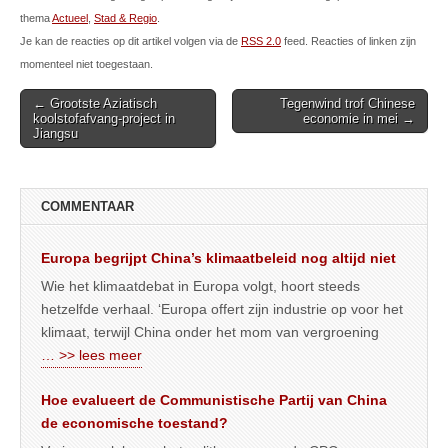
thema
Actueel
,
Stad & Regio
.
Je kan de reacties op dit artikel volgen via de
RSS 2.0
feed. Reacties of linken zijn
momenteel niet toegestaan.
Post
← Grootste Aziatisch
Tegenwind trof Chinese
koolstofafvang-project in
economie in mei →
navigation
Jiangsu
COMMENTAAR
Europa begrijpt China’s klimaatbeleid nog altijd niet
Wie het klimaatdebat in Europa volgt, hoort steeds
hetzelfde verhaal. ‘Europa offert zijn industrie op voor het
klimaat, terwijl China onder het mom van vergroening
… >> lees meer
Hoe evalueert de Communistische Partij van China
de economische toestand?