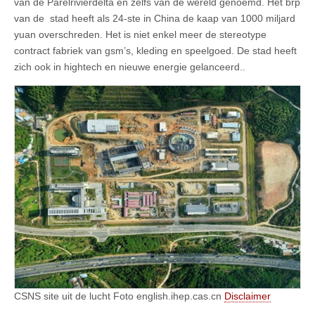
van de Parelrivierdelta en zelfs van de wereld genoemd. Het brp
van de stad heeft als 24-ste in China de kaap van 1000 miljard
yuan overschreden. Het is niet enkel meer de stereotype
contract fabriek van gsm’s, kleding en speelgoed. De stad heeft
zich ook in hightech en nieuwe energie gelanceerd..
CSNS site uit de lucht Foto english.ihep.cas.cn
Disclaimer