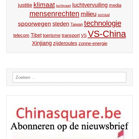
klimaat
luchtvervuiling
justitie
media
luchtvaart
mensenrechten
milieu
sociaal
technologie
spoorwegen
steden
Taiwan
VS-China
Tibet
toerisme
transport
telecom
VS
Xinjiang
zijderoutes
zonne-energie
Zoeken
naar: