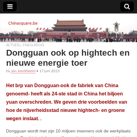
Chinasquare.be
ACTUEEL
,
STAD & REGIO
Dongguan ook op hightech en
nieuwe energie toer
by
Jan Jonckheere
•
17 juni 2023
Het brp van Dongguan-ook de fabriek van China
genoemd- heeft als 24-ste stad in China het biljoen
yuan overschreden. We geven drie voorbeelden van
hoe de nijverheidsstad nieuwe hightech- en groene
wegen inslaat.
.
Dongguan wordt met zijn 10 miljoen inwoners ook de werkplaats