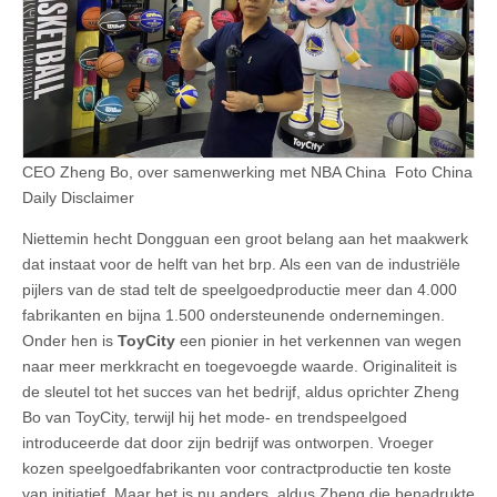
CEO Zheng Bo, over samenwerking met NBA China Foto China
Daily Disclaimer
Niettemin hecht Dongguan een groot belang aan het maakwerk
dat instaat voor de helft van het brp. Als een van de industriële
pijlers van de stad telt de speelgoedproductie meer dan 4.000
fabrikanten en bijna 1.500 ondersteunende ondernemingen.
Onder hen is
ToyCity
een pionier in het verkennen van wegen
naar meer merkkracht en toegevoegde waarde. Originaliteit is
de sleutel tot het succes van het bedrijf, aldus oprichter Zheng
Bo van ToyCity, terwijl hij het mode- en trendspeelgoed
introduceerde dat door zijn bedrijf was ontworpen. Vroeger
kozen speelgoedfabrikanten voor contractproductie ten koste
van initiatief. Maar het is nu anders, aldus Zheng die benadrukte