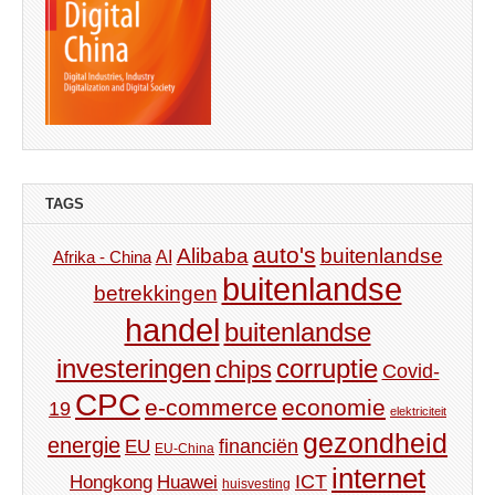
TAGS
auto's
Alibaba
buitenlandse
AI
Afrika - China
buitenlandse
betrekkingen
handel
buitenlandse
investeringen
corruptie
chips
Covid-
CPC
e-commerce
economie
19
elektriciteit
gezondheid
energie
financiën
EU
EU-China
internet
ICT
Hongkong
Huawei
huisvesting